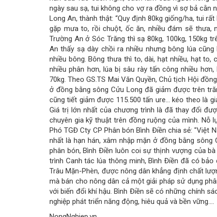
ngày sau sạ, tui không cho vợ ra đồng vì sợ bả cằn 
Long An, thành thật: “Quy định 80kg giống/ha, tui r
gặp mưa to, rồi chuột, ốc ăn, nhiều đám sẽ thưa
Trường An ở Sóc Trăng thì sạ 80kg, 100kg, 150kg tr
An thấy sạ dày chồi ra nhiều nhưng bông lúa cũng 
nhiều bông. Bông thưa thì to, dài, hạt nhiều, hạt to,
nhiều phân hơn, lúa bị sâu rày tấn công nhiều hơn, 
70kg. Theo GS.TS Mai Văn Quyền, Chủ tịch Hội đồng c
ở đồng bằng sông Cửu Long đã giảm được trên trăm 
cũng tiết giảm được 115.500 tấn ure… kéo theo là gi
Giá trị lớn nhất của chương trình là đã thay đổi đ
chuyên gia kỹ thuật trên đồng ruộng của mình. Nỗ l
Phó TGĐ Cty CP Phân bón Bình Điền chia sẻ: "Việt N
nhất là hạn hán, xâm nhập mặn ở đồng bằng sông C
phân bón, Bình Điền luôn coi sự thịnh vượng của bà 
trình Canh tác lúa thông minh, Bình Điền đã có bả
Trâu Mặn-Phèn, được nông dân khẳng định chất lượn
mà bán cho nông dân cả một giải pháp sử dụng phâ
với biến đổi khí hậu. Bình Điền sẽ có những chính 
nghiệp phát triển năng động, hiêu quả và bền vững....
NongNghiep.vn