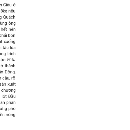
n Giàu ở
ạ 8kg nếu
ng Quách
cùng ông
 hết nên
 phải bón
rút xuống
 tác lúa
ng trình
mức 50%.
rở thành
ăn Đông,
 cầu, rõ
sản xuất
a chương
 lót Đầu
bán phân
 ứng phó
nền nông