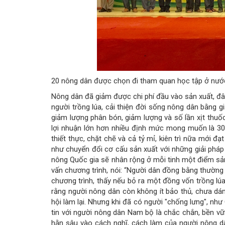
20 nông dân được chọn đi tham quan học tập ở nướ
Nông dân đã giảm được chi phí đầu vào sản xuất, đây
người trồng lúa, cải thiện đời sống nông dân bằng g
giảm lượng phân bón, giảm lượng và số lần xịt thuốc
lợi nhuận lớn hơn nhiều định mức mong muốn là 30%
thiết thực, chặt chẽ và cả tỷ mỉ, kiên trì nữa mới đạ
như chuyển đổi cơ cấu sản xuất với những giải pháp
nông Quốc gia sẽ nhân rộng ở mỗi tinh một điểm sản
vấn chương trình, nói: “Người dân đồng bằng thường 
chương trình, thấy nếu bỏ ra một đồng vốn trồng lúa,
rằng người nông dân còn không ít bảo thủ, chưa dám
hội làm lại. Nhưng khi đã có người "chống lưng", như 
tin với người nông dân Nam bộ là chắc chắn, bền v
hằn sâu vào cách nghĩ, cách làm của người nông d