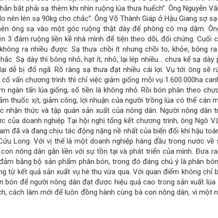
nhằn bắt phải sạ thêm khi nhìn ruộng lúa thưa huếch”. Ông Nguyễn Vă
ất lo nên lén sạ 90kg cho chắc”. Ông Võ Thành Giáp ở Hậu Giang sợ s
, nên ông sạ vào một góc ruộng thật dày để phòng có mạ dặm. Ô
ên 3 đám ruộng liền kề nhà mình để tiện theo dõi, đối chứng. Cuối 
không ra nhiều được. Sạ thưa chồi ít nhưng chồi to, khỏe, bông ra
 chắc. Sạ dày thì bông nhỏ, hạt ít, nhỏ, lại lép nhiều… chưa kể sạ dày
lại dễ bị đổ ngã. Rõ ràng sạ thưa đạt nhiều cái lợi. Vụ tới ông sẽ 
ố vấn chương trình thì chỉ việc giảm giống mỗi vụ 1.600.000ha canh
ngàn tấn lúa giống, số tiền là không nhỏ. Rồi bón phân theo chươ
ảm thuốc xịt, giảm công, lợi nhuận của người trồng lúa có thể cán 
ược nhận thức và tập quán sản xuất của nông dân. Người nông dân t
ực của doanh nghiệp Tại hội nghị tổng kết chương trình, ông Ngô V
am đã và đang chịu tác động nặng nề nhất của biến đổi khí hậu toàn
ửu Long. Với vị thế là một doanh nghiệp hàng đầu trong nước về 
con nông dân gắn liền với sự tồn tại và phát triển của mình. Đưa r
o đảm bằng bộ sản phẩm phân bón, trong đó đáng chú ý là phân bón
g từ kết quả sản xuất vụ hè thu vừa qua. Với quan điểm không chỉ 
n bón để người nông dân đạt được hiệu quả cao trong sản xuất lúa
sách, cách làm mới để luôn đồng hành cùng bà con nông dân, vì một 