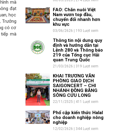
06/03/2626 | 274 Lượt xem
 hình mà
nông đạt
FAO: Chăn nuôi Việt
Nam vươn top đầu,
uan, học
chuyển đổi nhanh hơn
, Trưởng
khu vực
ng có cơ
03/06/2626 | 193 Lượt xem
 tiếp mà
Thông tin nội dung quy
định và hướng dẫn tại
Lệnh 280 và Thông báo
219 của Tổng cục Hải
quan Trung Quốc
21/03/2626 | 319 Lượt xem
KHAI TRƯƠNG VĂN
PHÒNG GIAO DỊCH
SAIGONCERT – CHI
NHÁNH ĐỒNG BẰNG
SÔNG CỬU LONG
22/11/2525 | 411 Lượt xem
Phổ cập kiến thức Halal
cho doanh nghiệp nông
nghiệp
12/02/2626 | 344 Lượt xem