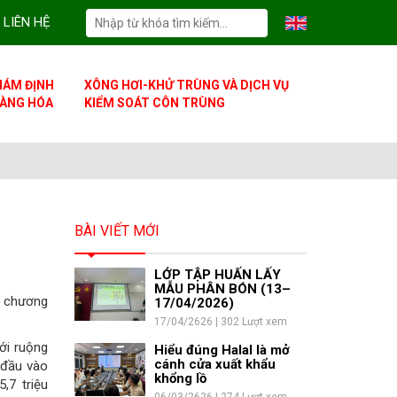
LIÊN HỆ
IÁM ĐỊNH
XÔNG HƠI-KHỬ TRÙNG VÀ DỊCH VỤ
ÀNG HÓA
KIỂM SOÁT CÔN TRÙNG
BÀI VIẾT MỚI
LỚP TẬP HUẤN LẤY
MẪU PHÂN BÓN (13–
t chương
17/04/2026)
17/04/2626 | 302 Lượt xem
ới ruộng
Hiểu đúng Halal là mở
cánh cửa xuất khẩu
 đầu vào
khổng lồ
,7 triệu