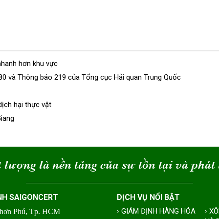
nhanh hơn khu vực
 280 và Thông báo 219 của Tổng cục Hải quan Trung Quốc
dịch hại thực vật
Giang
 lượng là nền tảng của sự tồn tại và phát 
NH SAIGONCERT
DỊCH VỤ NỔI BẬT
› GIÁM ĐỊNH HÀNG HÓA
› X
Nhơn Phú, Tp. HCM