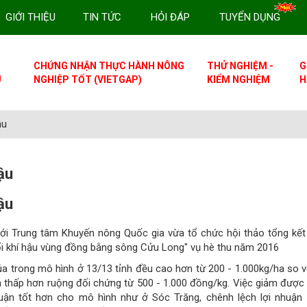
GIỚI THIỆU
TIN TỨC
HỎI ĐÁP
TUYỂN DỤNG
CHỨNG NHẬN THỰC HÀNH NÔNG
THỬ NGHIỆM -
G
U
NGHIỆP TỐT (VIETGAP)
KIỂM NGHIỆM
H
ậu
ậu
ậu
với Trung tâm Khuyến nông Quốc gia vừa tổ chức hội thảo tổng kế
đổi khí hậu vùng đồng bằng sông Cửu Long" vụ hè thu năm 2016
úa trong mô hình ở 13/13 tỉnh đều cao hơn từ 200 - 1.000kg/ha so v
úa thấp hơn ruộng đối chứng từ 500 - 1.000 đồng/kg. Việc giảm được
ận tốt hơn cho mô hình như ở Sóc Trăng, chênh lệch lợi nhuận 5