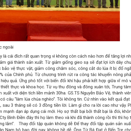
c ngoài
 là cái đích rất quan trọng vì không còn cách nào hơn để tăng lợi n
iảm giá thành sản xuất. Từ giảm giống gieo sạ sẽ đạt lợi ích dây ch
 bảo vệ thực vật, giảm công chăm sóc, công cắt do lúa ít bị đổ ngã
 của Chính phủ. Từ chương trình rút ra công tác khuyến nông phải
t hiệu quả. Ứng phó tốt với biến đổi khí hậu phải kết hợp giữa vĩ mô 
 thiết thực và khoa học. Từ vụ thu đông và đông xuân tới, Trung tâ
 xuất với diện tích liền mảnh 30ha. GS.TS Nguyễn Bảo Vệ, thành viê
có câu “làm lúa chúa nghèo”. Tôi không tin. Cứ nhìn vào kết quả đạt
 sau 3 tháng sẽ có 3 đồng tiền lời. Làm gì cho ra lời cao như vậy. 
 mạnh dạn áp dụng cái mới. Họ sợ thất bại bởi thất bại là đói, khô
Cty Bình Điền đây thì họ làm theo và khi đã thành công rồi thì thì họ 
ững lắm”. Thay đổi tập quán không dễ Để thay đổi tập quán sản xuấ
ân Nam bộ bao đời nay, không hề dễ. Ông Từ Bá Đạt ở Bến Tre cho 