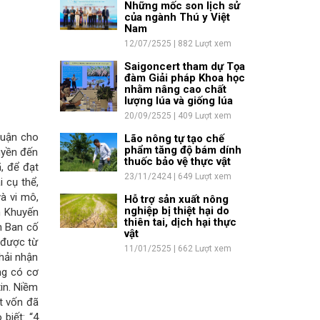
Những mốc son lịch sử
của ngành Thú y Việt
Nam
12/07/2525 | 882 Lượt xem
Saigoncert tham dự Tọa
đàm Giải pháp Khoa học
nhằm nâng cao chất
lượng lúa và giống lúa
20/09/2525 | 409 Lượt xem
huận cho
Lão nông tự tạo chế
phẩm tăng độ bám dính
uyền đến
thuốc bảo vệ thực vật
, để đạt
23/11/2424 | 649 Lượt xem
 cụ thể,
và vi mô,
Hỗ trợ sản xuất nông
nghiệp bị thiệt hại do
m Khuyến
thiên tai, dịch hại thực
n Ban cố
vật
 được từ
11/01/2525 | 662 Lượt xem
Phải nhận
ng có cơ
tin. Niềm
t vốn đã
biết: “4