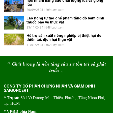
học nhằm nâng cao chất lượng lúa và giống
lúa
20/09/2525 | 409 Lượt xem
Lão nông tự tạo chế phẩm tăng độ bám dính
thuốc bảo vệ thực vật
23/11/2424 | 648 Lượt xem
Hỗ trợ sản xuất nông nghiệp bị thiệt hại do
thiên tai, dịch hại thực vật
11/01/2525 | 662 Lượt xem
“
Chất lượng là nền tảng của sự tồn tại và phát
triển
“
CÔNG TY CỔ PHẦN CHỨNG NHẬN VÀ GIÁM ĐỊNH
SAIGONCERT
* Trụ sở:
Số 139 Đường Man Thiện, Phường Tăng Nhơn Phú,
Tp. HCM
* VPĐD phía Nam
: