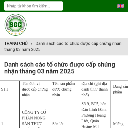
TRANG CHỦ
/
Danh sách các tổ chức được cấp chứng nhận
tháng 03 năm 2025
Danh sách các tổ chức được cấp chứng
nhận tháng 03 năm 2025
Tên đơn vị
Tên sản phẩm
Địa chỉ (ghi địa
Dạng sản
STT
được cấp chứng
được chứng
danh tỉnh/ thành
phẩm
nhận
nhận
phố)
Số 9, BT5, bán
Đảo Linh Đàm,
CÔNG TY CỔ
Phường Hoàng
PHẦN NÔNG
Liệt, Quận
1
SẢN THỰC
Sắn lát
Miếng
Hoàng Mai,