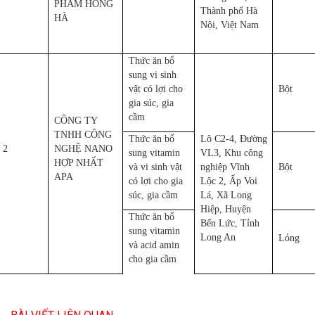
PHẨM HỒNG
Thành phố Hà
HÀ
Nội, Việt Nam
Thức ăn bổ
sung vi sinh
vật có lợi cho
Bột
gia súc, gia
cầm
CÔNG TY
TNHH CÔNG
Thức ăn bổ
Lô C2-4, Đường
2
NGHỆ NANO
sung vitamin
VL3, Khu công
HỢP NHẤT
và vi sinh vật
nghiệp Vĩnh
Bột
APA
có lợi cho gia
Lộc 2, Ấp Voi
súc, gia cầm
Lá, Xã Long
Hiệp, Huyện
Thức ăn bổ
Bến Lức, Tỉnh
sung vitamin
Long An
Lỏng
và acid amin
cho gia cầm