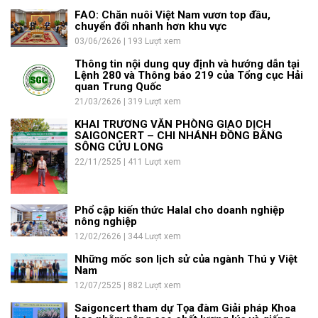
FAO: Chăn nuôi Việt Nam vươn top đầu,
chuyển đổi nhanh hơn khu vực
03/06/2626 | 193 Lượt xem
Thông tin nội dung quy định và hướng dẫn tại
Lệnh 280 và Thông báo 219 của Tổng cục Hải
quan Trung Quốc
21/03/2626 | 319 Lượt xem
KHAI TRƯƠNG VĂN PHÒNG GIAO DỊCH
SAIGONCERT – CHI NHÁNH ĐỒNG BẰNG
SÔNG CỬU LONG
22/11/2525 | 411 Lượt xem
Phổ cập kiến thức Halal cho doanh nghiệp
nông nghiệp
12/02/2626 | 344 Lượt xem
Những mốc son lịch sử của ngành Thú y Việt
Nam
12/07/2525 | 882 Lượt xem
Saigoncert tham dự Tọa đàm Giải pháp Khoa