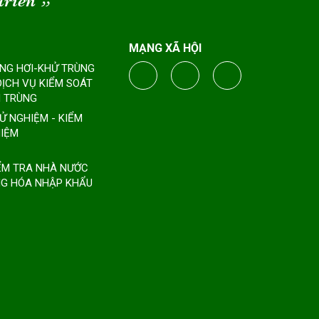
triển
“
MẠNG XÃ HỘI
ÔNG HƠI-KHỬ TRÙNG
DỊCH VỤ KIỂM SOÁT
 TRÙNG
HỬ NGHIỆM - KIỂM
IỆM
IỂM TRA NHÀ NƯỚC
G HÓA NHẬP KHẨU