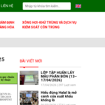
LIÊN HỆ
IÁM ĐỊNH
XÔNG HƠI-KHỬ TRÙNG VÀ DỊCH VỤ
ÀNG HÓA
KIỂM SOÁT CÔN TRÙNG
25
BÀI VIẾT MỚI
LỚP TẬP HUẤN LẤY
MẪU PHÂN BÓN (13–
n quy chuẩn
17/04/2026)
kỹ thuật
17/04/2626 | 297 Lượt xem
Hiểu đúng Halal là mở
QCVN 01-
cánh cửa xuất khẩu
189:2019
khổng lồ
/BNNPTNT