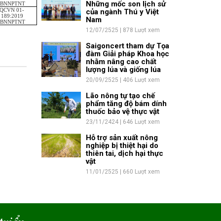
Những mốc son lịch sử
/BNNPTNT
QCVN 01-
của ngành Thú y Việt
189:2019
Nam
/BNNPTNT
12/07/2525 | 878 Lượt xem
Saigoncert tham dự Tọa
đàm Giải pháp Khoa học
nhằm nâng cao chất
lượng lúa và giống lúa
20/09/2525 | 406 Lượt xem
Lão nông tự tạo chế
phẩm tăng độ bám dính
thuốc bảo vệ thực vật
23/11/2424 | 646 Lượt xem
Hỗ trợ sản xuất nông
nghiệp bị thiệt hại do
thiên tai, dịch hại thực
vật
11/01/2525 | 660 Lượt xem