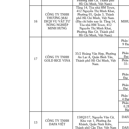
Phường Bàn Cờ, Thành phố
Hồ Chí Minh, Việt Nam).
Tầng 14, Tòa nhà HM Town,
412 Nguyễn Thị Minh Khai,
CÔNG TY TNHH
Phường 05, Quận 3, Thành
THƯƠNG MẠI
phố Hồ Chí Minh, Việt Nam.
16
DỊCH VỤ VẬT TƯ
(Địa chỉ hiện nay là: Tầng 14,
MIH
NÔNG NGHIỆP
Tòa nhà HM Town, 412
MINH HƯNG
Nguyễn Thị Minh Khai,
Phường Bàn Cờ, Thành phố
Hồ Chí Minh, Việt Nam).
Phân
9 Đạ
Phân
35/2 Hoàng Văn Hợp, Phường
Đại
CÔNG TY TNHH
An Lạc A, Quận Bình Tân,
17
Phân
GOLD RICE VINA
Thành phố Hồ Chí Minh, Việt
55-
Nam.
Phân
Đại
Phân
Đại
Phân
4 Đạ
Phân
0,2
Bà
DAF
158Q3/17, Nguyễn Văn Cừ,
CÔNG TY TNHH
Khu vực 1, Phường An
13
DAFA VIỆT
Khánh, Quận Ninh Kiều,
Thành phố Cần Thơ, Việt Nam
DAF