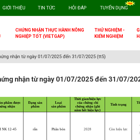
GIỚI THIỆU
TIN TỨC
HỎI ĐÁP
TUYỂN DỤNG
CHỨNG NHẬN THỰC HÀNH NÔNG
THỬ NGHIỆM -
G
U
NGHIỆP TỐT (VIETGAP)
KIỂM NGHIỆM
H
ứng nhận từ ngày 01/07/2025 đến 31/07/2025 (tt5)
chứng nhận từ ngày 01/07/2025 đến 31/07/20
Thời gian/hiệu lực
ản phẩm được
Dạng sản
Loại
của chứng chỉ
Tê
Tình trạng
hứng nhận
phẩm
sản phẩm
chứng nhận (ghi
năm hết hiệu lực)
 NK 12-45
rắn
Phân bón
2028
Còn hiệu lực