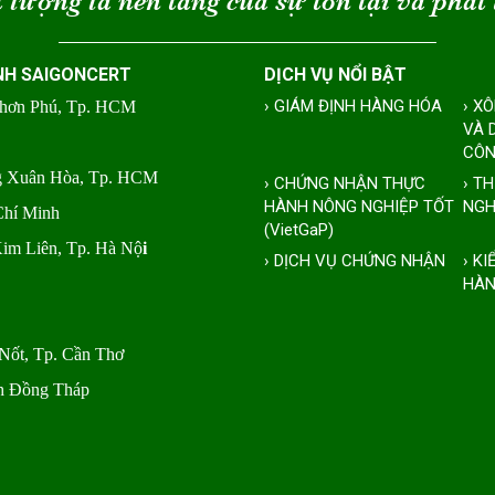
 lượng là nền tảng của sự tồn tại và phát 
NH SAIGONCERT
DỊCH VỤ NỔI BẬT
› GIÁM ĐỊNH HÀNG HÓA
› X
Nhơn Phú, Tp. HCM
VÀ 
CÔN
ng Xuân Hòa, Tp. HCM
› CHỨNG NHẬN THỰC
› T
HÀNH NÔNG NGHIỆP TỐT
NGH
Chí Minh
(VietGaP)
Kim Liên, Tp. Hà Nộ
i
› DỊCH VỤ CHỨNG NHẬN
› K
HÀN
Nốt, Tp. Cần Thơ
nh Đồng Tháp