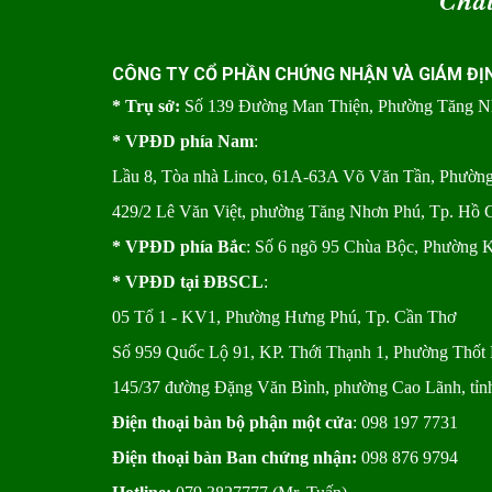
“
Chất
CÔNG TY CỔ PHẦN CHỨNG NHẬN VÀ GIÁM ĐỊ
* Trụ sở:
Số 139 Đường Man Thiện, Phường Tăng 
* VPĐD phía Nam
:
Lầu 8, Tòa nhà Linco, 61A-63A Võ Văn Tần, Phườ
429/2 Lê Văn Việt, phường Tăng Nhơn Phú, Tp. Hồ 
* VPĐD phía Bắc
: Số 6 ngõ 95 Chùa Bộc, Phường 
* VPĐD tại ĐBSCL
:
05 Tổ 1 - KV1, Phường Hưng Phú, Tp. Cần Thơ
Số 959 Quốc Lộ 91, KP. Thới Thạnh 1, Phường Thốt 
145/37 đường Đặng Văn Bình, phường Cao Lãnh, tỉ
Điện thoại bàn bộ phận một cửa
: 098 197 7731
Điện thoại bàn Ban chứng nhận:
098 876 9794