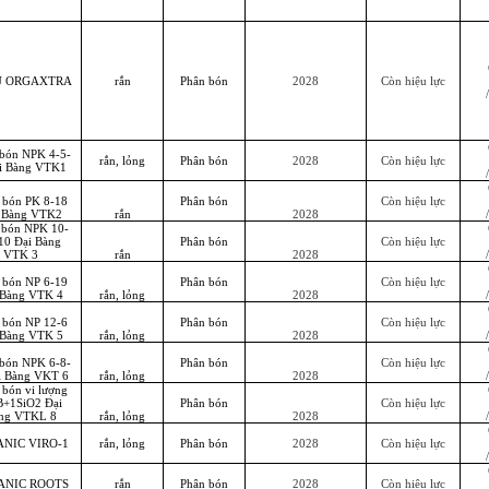
U ORGAXTRA
rắn
Phân bón
2028
Còn hiệu lực
 bón NPK 4-5-
rắn, lỏng
Phân bón
2028
Còn hiệu lực
i Bàng VTK1
 bón PK 8-18
Phân bón
Còn hiệu lực
 Bàng VTK2
rắn
2028
 bón NPK 10-
10 Đại Bàng
Phân bón
Còn hiệu lực
VTK 3
rắn
2028
 bón NP 6-19
Phân bón
Còn hiệu lực
 Bàng VTK 4
rắn, lỏng
2028
 bón NP 12-6
Phân bón
Còn hiệu lực
 Bàng VTK 5
rắn, lỏng
2028
 bón NPK 6-8-
Phân bón
Còn hiệu lực
i Bàng VKT 6
rắn, lỏng
2028
 bón vi lượng
B+1SiO2 Đại
Phân bón
Còn hiệu lực
ng VTKL 8
rắn, lỏng
2028
ANIC VIRO-1
rắn, lỏng
Phân bón
2028
Còn hiệu lực
ANIC ROOTS
rắn
Phân bón
2028
Còn hiệu lực