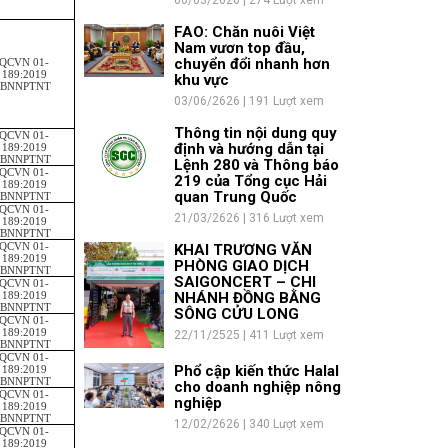
06/03/2626 | 274 Lượt xem
FAO: Chăn nuôi Việt
Nam vươn top đầu,
chuyển đổi nhanh hơn
QCVN 01-
189:2019
khu vực
/BNNPTNT
03/06/2626 | 191 Lượt xem
Thông tin nội dung quy
QCVN 01-
định và hướng dẫn tại
189:2019
/BNNPTNT
Lệnh 280 và Thông báo
QCVN 01-
219 của Tổng cục Hải
189:2019
quan Trung Quốc
/BNNPTNT
QCVN 01-
21/03/2626 | 316 Lượt xem
189:2019
/BNNPTNT
QCVN 01-
KHAI TRƯƠNG VĂN
189:2019
PHÒNG GIAO DỊCH
/BNNPTNT
SAIGONCERT – CHI
QCVN 01-
189:2019
NHÁNH ĐỒNG BẰNG
/BNNPTNT
SÔNG CỬU LONG
QCVN 01-
189:2019
22/11/2525 | 411 Lượt xem
/BNNPTNT
QCVN 01-
Phổ cập kiến thức Halal
189:2019
/BNNPTNT
cho doanh nghiệp nông
QCVN 01-
nghiệp
189:2019
/BNNPTNT
12/02/2626 | 340 Lượt xem
QCVN 01-
189:2019