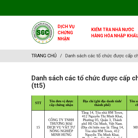
DỊCH VỤ
KIỂM TRA NHÀ NƯỚC
CHỨNG
HÀNG HÓA NHẬP KHẨ
NHẬN
TRANG CHỦ
/
Danh sách các tổ chức được cấp ch
Danh sách các tổ chức được cấp 
(tt5)
Tên đơn vị được
Địa chỉ (ghi địa danh tỉnh/
Tên s
STT
cấp chứng nhận
thành phố)
c
Tầng 14, Tòa nhà HM Town,
412 Nguyễn Thị Minh Khai,
CÔNG TY TNHH
Phường 05, Quận 3, Thành
THƯƠNG MẠI
phố Hồ Chí Minh, Việt Nam.
15
DỊCH VỤ VẬT TƯ
(Địa chỉ hiện nay là: Tầng 14,
MH
NÔNG NGHIỆP
Tòa nhà HM Town, 412
MINH HƯNG
Nguyễn Thị Minh Khai,