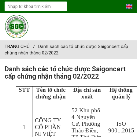
TRANG CHỦ
/
Danh sách các tổ chức được Saigoncert cấp
chứng nhận tháng 02/2022
Danh sách các tổ chức được Saigoncert
cấp chứng nhận tháng 02/2022
STT
Tên tổ chức
Địa chỉ sản
Hệ thống
chứng nhận
xuất
quản lý
52 Khu phố
4 Nguyễn
CÔNG TY
Cừ, Phường
ISO
1
CỔ PHẦN
Thảo Điền,
9001:2015
NI VIỆT