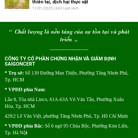
thiên tai, dịch hại thực vật
11/01/2525 | 663 Lượt xem
“
Chất lượng là nền tảng của sự tồn tại và phát
triển
“
CÔNG TY CỔ PHẦN CHỨNG NHẬN VÀ GIÁM ĐỊNH
SAIGONCERT
* Trụ sở:
Số 139 Đường Man Thiện, Phường Tăng Nhơn Phú,
Tp. HCM
* VPĐD phía Nam
:
Lầu 8, Tòa nhà Linco, 61A-63A Võ Văn Tần, Phường Xuân
Hòa, Tp. HCM
429/2 Lê Văn Việt, phường Tăng Nhơn Phú, Tp. Hồ Chí Minh
* VPĐD phía Bắc
: Số 6 ngõ 95 Chùa Bộc, Phường Kim Liên,
Tp. Hà Nộ
i