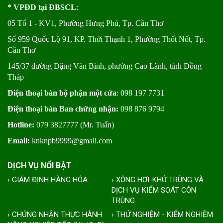
* VPĐD tại ĐBSCL
:
05 Tổ 1 - KV1, Phường Hưng Phú, Tp. Cần Thơ
Số 959 Quốc Lộ 91, KP. Thới Thạnh 1, Phường Thốt Nốt, Tp.
Cần Thơ
145/37 đường Đặng Văn Bình, phường Cao Lãnh, tỉnh Đồng
Tháp
Điện thoại bàn bộ phận một cửa
: 098 197 7731
Điện thoại bàn Ban chứng nhận:
098 876 9794
Hotline:
079 3827777 (Mr. Tuấn)
Email:
knknpb9999@gmail.com
DỊCH VỤ NỔI BẬT
› GIÁM ĐỊNH HÀNG HÓA
› XÔNG HƠI-KHỬ TRÙNG VÀ
DỊCH VỤ KIỂM SOÁT CÔN
TRÙNG
› CHỨNG NHẬN THỰC HÀNH
› THỬ NGHIỆM - KIỂM NGHIỆM