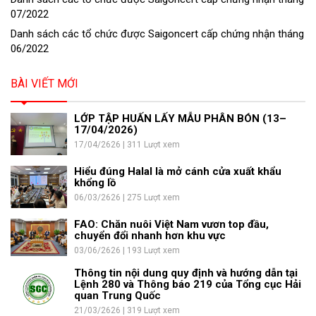
07/2022
Danh sách các tổ chức được Saigoncert cấp chứng nhận tháng
06/2022
BÀI VIẾT MỚI
LỚP TẬP HUẤN LẤY MẪU PHÂN BÓN (13–
17/04/2026)
17/04/2626 | 311 Lượt xem
Hiểu đúng Halal là mở cánh cửa xuất khẩu
khổng lồ
06/03/2626 | 275 Lượt xem
FAO: Chăn nuôi Việt Nam vươn top đầu,
chuyển đổi nhanh hơn khu vực
03/06/2626 | 193 Lượt xem
Thông tin nội dung quy định và hướng dẫn tại
Lệnh 280 và Thông báo 219 của Tổng cục Hải
quan Trung Quốc
21/03/2626 | 319 Lượt xem