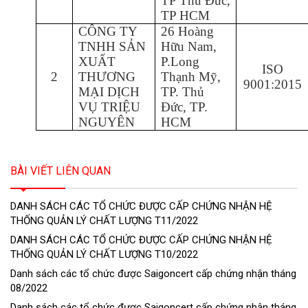
T
P
Thủ Đức,
TP HCM
CÔNG TY
26 Hoàng
TNHH SẢN
Hữu Nam,
XUẤT
P.Long
ISO
2
THƯƠNG
Thạnh Mỹ,
9001:2015
MẠI DỊCH
TP. Thủ
VỤ TRIỆU
Đức, TP.
NGUYÊN
HCM
BÀI VIẾT LIÊN QUAN
DANH SÁCH CÁC TỔ CHỨC ĐƯỢC CẤP CHỨNG NHẬN HỆ
THỐNG QUẢN LÝ CHẤT LƯỢNG T11/2022
DANH SÁCH CÁC TỔ CHỨC ĐƯỢC CẤP CHỨNG NHẬN HỆ
THỐNG QUẢN LÝ CHẤT LƯỢNG T10/2022
Danh sách các tổ chức được Saigoncert cấp chứng nhận tháng
08/2022
Danh sách các tổ chức được Saigoncert cấp chứng nhận tháng