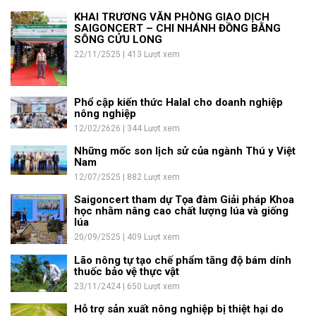
KHAI TRƯƠNG VĂN PHÒNG GIAO DỊCH
SAIGONCERT – CHI NHÁNH ĐỒNG BẰNG
SÔNG CỬU LONG
22/11/2525 | 413 Lượt xem
Phổ cập kiến thức Halal cho doanh nghiệp
nông nghiệp
12/02/2626 | 344 Lượt xem
Những mốc son lịch sử của ngành Thú y Việt
Nam
12/07/2525 | 882 Lượt xem
Saigoncert tham dự Tọa đàm Giải pháp Khoa
học nhằm nâng cao chất lượng lúa và giống
lúa
20/09/2525 | 409 Lượt xem
Lão nông tự tạo chế phẩm tăng độ bám dính
thuốc bảo vệ thực vật
23/11/2424 | 650 Lượt xem
Hỗ trợ sản xuất nông nghiệp bị thiệt hại do