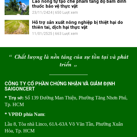
Lão nông tự tạo chế phẩm tăng độ bám dính
thuốc bảo vệ thực vật
23/11/2424 | 650 Lượt xem
Hỗ trợ sản xuất nông nghiệp bị thiệt hại do
thiên tai, dịch hại thực vật
11/01/2525 | 663 Lượt xem
“
Chất lượng là nền tảng của sự tồn tại và phát
triển
“
CÔNG TY CỔ PHẦN CHỨNG NHẬN VÀ GIÁM ĐỊNH
SAIGONCERT
* Trụ sở:
Số 139 Đường Man Thiện, Phường Tăng Nhơn Phú,
Tp. HCM
* VPĐD phía Nam
:
Lầu 8, Tòa nhà Linco, 61A-63A Võ Văn Tần, Phường Xuân
Hòa, Tp. HCM