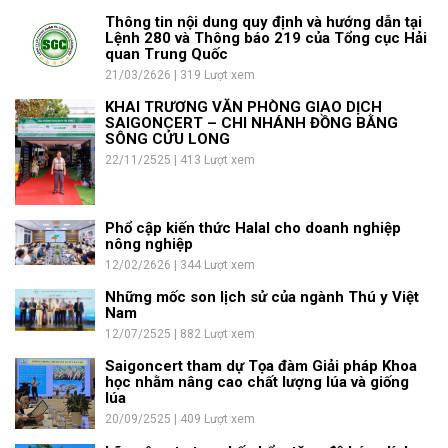
Thông tin nội dung quy định và hướng dẫn tại
Lệnh 280 và Thông báo 219 của Tổng cục Hải
quan Trung Quốc
21/03/2626 | 319 Lượt xem
KHAI TRƯƠNG VĂN PHÒNG GIAO DỊCH
SAIGONCERT – CHI NHÁNH ĐỒNG BẰNG
SÔNG CỬU LONG
22/11/2525 | 413 Lượt xem
Phổ cập kiến thức Halal cho doanh nghiệp
nông nghiệp
12/02/2626 | 344 Lượt xem
Những mốc son lịch sử của ngành Thú y Việt
Nam
12/07/2525 | 882 Lượt xem
Saigoncert tham dự Tọa đàm Giải pháp Khoa
học nhằm nâng cao chất lượng lúa và giống
lúa
20/09/2525 | 409 Lượt xem