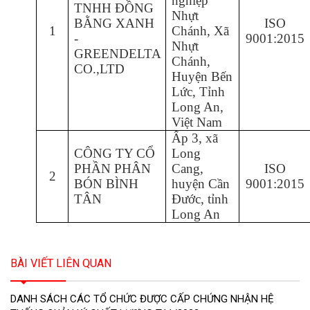
nghiệp
TNHH ĐỒNG
Nhựt
BẰNG XANH
ISO
1
Chánh, Xã
-
9001:2015
Nhựt
GREENDELTA
Chánh,
CO.,LTD
Huyện Bến
Lức, Tỉnh
Long An,
Việt Nam
Ấp 3, xã
CÔNG TY CỔ
Long
PHẦN PHÂN
Cang,
ISO
2
BÓN BÌNH
huyện Cần
9001:2015
TÂN
Đước, tỉnh
Long An
BÀI VIẾT LIÊN QUAN
DANH SÁCH CÁC TỔ CHỨC ĐƯỢC CẤP CHỨNG NHẬN HỆ