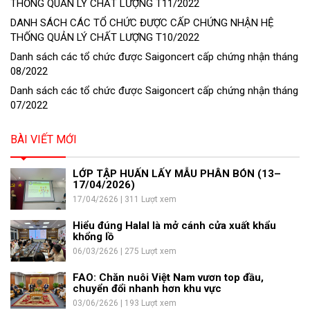
THỐNG QUẢN LÝ CHẤT LƯỢNG T11/2022
DANH SÁCH CÁC TỔ CHỨC ĐƯỢC CẤP CHỨNG NHẬN HỆ
THỐNG QUẢN LÝ CHẤT LƯỢNG T10/2022
Danh sách các tổ chức được Saigoncert cấp chứng nhận tháng
08/2022
Danh sách các tổ chức được Saigoncert cấp chứng nhận tháng
07/2022
BÀI VIẾT MỚI
LỚP TẬP HUẤN LẤY MẪU PHÂN BÓN (13–
17/04/2026)
17/04/2626 | 311 Lượt xem
Hiểu đúng Halal là mở cánh cửa xuất khẩu
khổng lồ
06/03/2626 | 275 Lượt xem
FAO: Chăn nuôi Việt Nam vươn top đầu,
chuyển đổi nhanh hơn khu vực
03/06/2626 | 193 Lượt xem