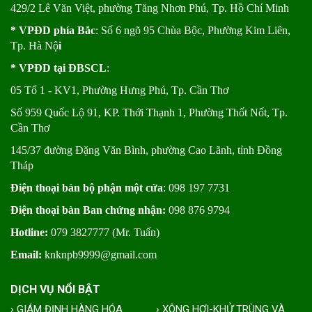
429/2 Lê Văn Việt, phường Tăng Nhơn Phú, Tp. Hồ Chí Minh
* VPĐD phía Bắc
: Số 6 ngõ 95 Chùa Bộc, Phường Kim Liên,
Tp. Hà Nộ
i
* VPĐD tại ĐBSCL
:
05 Tổ 1 - KV1, Phường Hưng Phú, Tp. Cần Thơ
Số 959 Quốc Lộ 91, KP. Thới Thạnh 1, Phường Thốt Nốt, Tp.
Cần Thơ
145/37 đường Đặng Văn Bình, phường Cao Lãnh, tỉnh Đồng
Tháp
Điện thoại bàn bộ phận một cửa
: 098 197 7731
Điện thoại bàn Ban chứng nhận:
098 876 9794
Hotline:
079 3827777 (Mr. Tuấn)
Email:
knknpb9999@gmail.com
DỊCH VỤ NỔI BẬT
› GIÁM ĐỊNH HÀNG HÓA
› XÔNG HƠI-KHỬ TRÙNG VÀ