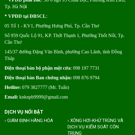
Tp. Hà Nộ
i
* VPĐD tại ĐBSCL
:
05 Tổ 1 - KV1, Phường Hưng Phú, Tp. Cần Thơ
Số 959 Quốc Lộ 91, KP. Thới Thạnh 1, Phường Thốt Nốt, Tp.
Cần Thơ
145/37 đường Đặng Văn Bình, phường Cao Lãnh, tỉnh Đồng
Tháp
Điện thoại bàn bộ phận một cửa
: 098 197 7731
Điện thoại bàn Ban chứng nhận:
098 876 9794
Hotline:
079 3827777 (Mr. Tuấn)
Email:
knknpb9999@gmail.com
DỊCH VỤ NỔI BẬT
› GIÁM ĐỊNH HÀNG HÓA
› XÔNG HƠI-KHỬ TRÙNG VÀ
DỊCH VỤ KIỂM SOÁT CÔN
TRÙNG