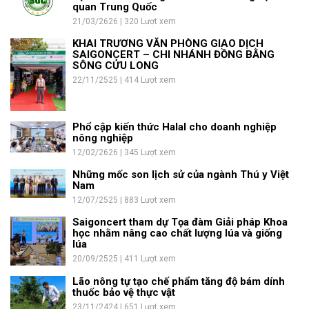
quan Trung Quốc
21/03/2626 | 320 Lượt xem
KHAI TRƯƠNG VĂN PHÒNG GIAO DỊCH
SAIGONCERT – CHI NHÁNH ĐỒNG BẰNG
SÔNG CỬU LONG
22/11/2525 | 414 Lượt xem
Phổ cập kiến thức Halal cho doanh nghiệp
nông nghiệp
12/02/2626 | 345 Lượt xem
Những mốc son lịch sử của ngành Thú y Việt
Nam
12/07/2525 | 883 Lượt xem
Saigoncert tham dự Tọa đàm Giải pháp Khoa
học nhằm nâng cao chất lượng lúa và giống
lúa
20/09/2525 | 411 Lượt xem
Lão nông tự tạo chế phẩm tăng độ bám dính
thuốc bảo vệ thực vật
23/11/2424 | 651 Lượt xem