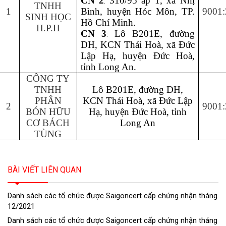
CN 2
310/95 ấp 1, xã Nhị
:
TNHH
1
Bình, huyện Hóc Môn, TP.
9001
SINH HỌC
Hồ Chí Minh
.
H.P.H
CN 3
Lô B201E, đường
:
DH, KCN Thái Hoà, xã Đức
Lập Hạ, huyện Đức Hoà,
tỉnh Long An
.
CÔNG TY
TNHH
Lô B201E, đường DH,
PHÂN
KCN Thái Hoà, xã Đức Lập
2
9001
BÓN HỮU
Hạ, huyện Đức Hoà, tỉnh
CƠ BÁCH
Long An
TÙNG
BÀI VIẾT LIÊN QUAN
Danh sách các tổ chức được Saigoncert cấp chứng nhận tháng
12/2021
Danh sách các tổ chức được Saigoncert cấp chứng nhận tháng