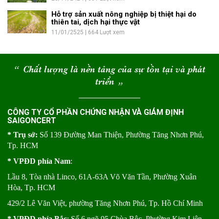
Hỗ trợ sản xuất nông nghiệp bị thiệt hại do
thiên tai, dịch hại thực vật
11/01/2525 | 664 Lượt xem
“
Chất lượng là nền tảng của sự tồn tại và phát
triển
“
CÔNG TY CỔ PHẦN CHỨNG NHẬN VÀ GIÁM ĐỊNH
SAIGONCERT
* Trụ sở:
Số 139 Đường Man Thiện, Phường Tăng Nhơn Phú,
Tp. HCM
* VPĐD phía Nam
:
Lầu 8, Tòa nhà Linco, 61A-63A Võ Văn Tần, Phường Xuân
Hòa, Tp. HCM
429/2 Lê Văn Việt, phường Tăng Nhơn Phú, Tp. Hồ Chí Minh
* VPĐD phía Bắc
: Số 6 ngõ 95 Chùa Bộc, Phường Kim Liên,