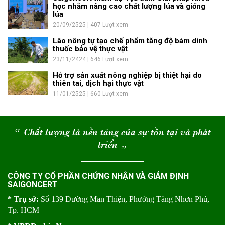
học nhằm nâng cao chất lượng lúa và giống
lúa
20/09/2525 | 407 Lượt xem
Lão nông tự tạo chế phẩm tăng độ bám dính
thuốc bảo vệ thực vật
23/11/2424 | 646 Lượt xem
Hỗ trợ sản xuất nông nghiệp bị thiệt hại do
thiên tai, dịch hại thực vật
11/01/2525 | 660 Lượt xem
“
Chất lượng là nền tảng của sự tồn tại và phát
triển
“
CÔNG TY CỔ PHẦN CHỨNG NHẬN VÀ GIÁM ĐỊNH
SAIGONCERT
* Trụ sở:
Số 139 Đường Man Thiện, Phường Tăng Nhơn Phú,
Tp. HCM