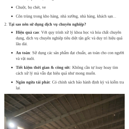
Chuột, bọ chét, ve
Côn trùng trong kho hàng, nhà xưởng, nhà hàng, khách sạn...
2.
Tại sao nên sử dụng dịch vụ chuyên nghiệp?
Hiệu quả cao
: Với quy trình xử lý khoa học và hóa chất chuyên
dụng, dịch vụ chuyên nghiệp tiêu diệt tận gốc và duy trì hiệu quả
lâu dài.
An toàn
: Sử dụng các sản phẩm đạt chuẩn, an toàn cho con người
và vật nuôi.
Tiết kiệm thời gian & công sức
: Không cần tự loay hoay tìm
cách xử lý mà vẫn đạt hiệu quả như mong muốn.
Ngăn ngừa tái phát
: Có chính sách bảo hành định kỳ và kiểm tra
lại.