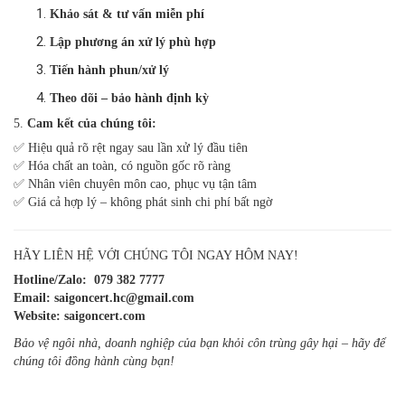
Khảo sát & tư vấn miễn phí
Lập phương án xử lý phù hợp
Tiến hành phun/xử lý
Theo dõi – bảo hành định kỳ
5.
Cam kết của chúng tôi:
✅ Hiệu quả rõ rệt ngay sau lần xử lý đầu tiên
✅ Hóa chất an toàn, có nguồn gốc rõ ràng
✅ Nhân viên chuyên môn cao, phục vụ tận tâm
✅ Giá cả hợp lý – không phát sinh chi phí bất ngờ
HÃY LIÊN HỆ VỚI CHÚNG TÔI NGAY HÔM NAY!
Hotline/Zalo:
079 382 7777
Email:
saigoncert.hc@gmail.com
Website:
saigoncert.com
Bảo vệ ngôi nhà, doanh nghiệp của bạn khỏi côn trùng gây hại – hãy để
chúng tôi đồng hành cùng bạn!