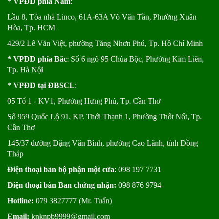
* VPĐD phía Nam
:
Lầu 8, Tòa nhà Linco, 61A-63A Võ Văn Tần, Phường Xuân
Hòa, Tp. HCM
429/2 Lê Văn Việt, phường Tăng Nhơn Phú, Tp. Hồ Chí Minh
* VPĐD phía Bắc
: Số 6 ngõ 95 Chùa Bộc, Phường Kim Liên,
Tp. Hà Nộ
i
* VPĐD tại ĐBSCL
:
05 Tổ 1 - KV1, Phường Hưng Phú, Tp. Cần Thơ
Số 959 Quốc Lộ 91, KP. Thới Thạnh 1, Phường Thốt Nốt, Tp.
Cần Thơ
145/37 đường Đặng Văn Bình, phường Cao Lãnh, tỉnh Đồng
Tháp
Điện thoại bàn bộ phận một cửa
: 098 197 7731
Điện thoại bàn Ban chứng nhận:
098 876 9794
Hotline:
079 3827777 (Mr. Tuấn)
Email:
knknpb9999@gmail.com