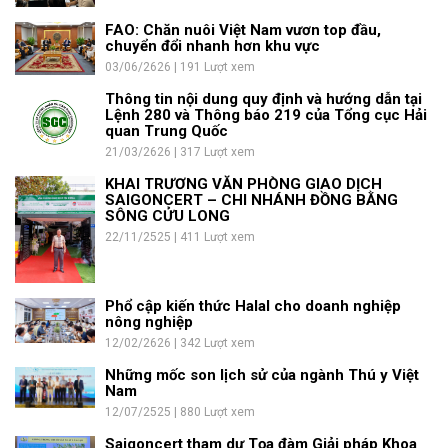
FAO: Chăn nuôi Việt Nam vươn top đầu,
chuyển đổi nhanh hơn khu vực
03/06/2626 | 191 Lượt xem
Thông tin nội dung quy định và hướng dẫn tại
Lệnh 280 và Thông báo 219 của Tổng cục Hải
quan Trung Quốc
21/03/2626 | 317 Lượt xem
KHAI TRƯƠNG VĂN PHÒNG GIAO DỊCH
SAIGONCERT – CHI NHÁNH ĐỒNG BẰNG
SÔNG CỬU LONG
22/11/2525 | 411 Lượt xem
Phổ cập kiến thức Halal cho doanh nghiệp
nông nghiệp
12/02/2626 | 342 Lượt xem
Những mốc son lịch sử của ngành Thú y Việt
Nam
12/07/2525 | 880 Lượt xem
Saigoncert tham dự Tọa đàm Giải pháp Khoa