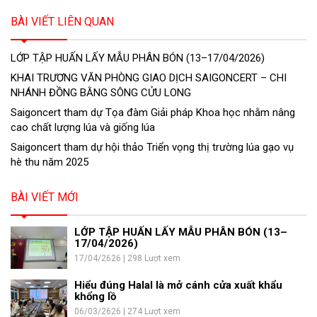
BÀI VIẾT LIÊN QUAN
LỚP TẬP HUẤN LẤY MẪU PHÂN BÓN (13–17/04/2026)
KHAI TRƯƠNG VĂN PHÒNG GIAO DỊCH SAIGONCERT – CHI
NHÁNH ĐỒNG BẰNG SÔNG CỬU LONG
Saigoncert tham dự Tọa đàm Giải pháp Khoa học nhằm nâng
cao chất lượng lúa và giống lúa
Saigoncert tham dự hội thảo Triển vọng thị trường lúa gạo vụ
hè thu năm 2025
BÀI VIẾT MỚI
LỚP TẬP HUẤN LẤY MẪU PHÂN BÓN (13–
17/04/2026)
17/04/2626 | 298 Lượt xem
Hiểu đúng Halal là mở cánh cửa xuất khẩu
khổng lồ
06/03/2626 | 274 Lượt xem