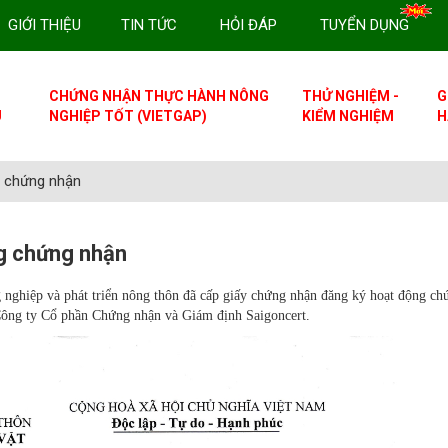
GIỚI THIỆU
TIN TỨC
HỎI ĐÁP
TUYỂN DỤNG
CHỨNG NHẬN THỰC HÀNH NÔNG
THỬ NGHIỆM -
G
U
NGHIỆP TỐT (VIETGAP)
KIỂM NGHIỆM
H
g chứng nhận
g chứng nhận
nghiệp và phát triển nông thôn đã cấp giấy chứng nhận đăng ký hoạt động ch
ng ty Cổ phần Chứng nhận và Giám định Saigoncert.