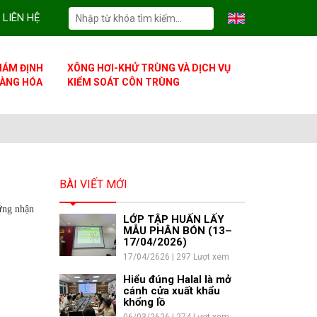
LIÊN HỆ
IÁM ĐỊNH
XÔNG HƠI-KHỬ TRÙNG VÀ DỊCH VỤ
ÀNG HÓA
KIỂM SOÁT CÔN TRÙNG
BÀI VIẾT MỚI
ứng nhận
LỚP TẬP HUẤN LẤY
MẪU PHÂN BÓN (13–
17/04/2026)
17/04/2626 | 297 Lượt xem
Hiểu đúng Halal là mở
cánh cửa xuất khẩu
khổng lồ