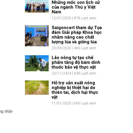
Những mốc son lịch sử
của ngành Thú y Việt
Nam
12/07/2525 | 878 Lượt xem
Saigoncert tham dự Tọa
đàm Giải pháp Khoa học
nhằm nâng cao chất
lượng lúa và giống lúa
20/09/2525 | 406 Lượt xem
Lão nông tự tạo chế
phẩm tăng độ bám dính
thuốc bảo vệ thực vật
23/11/2424 | 646 Lượt xem
Hỗ trợ sản xuất nông
nghiệp bị thiệt hại do
thiên tai, dịch hại thực
vật
11/01/2525 | 660 Lượt xem
ng nhận