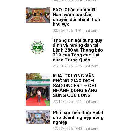
06/03/2626 | 274 Lượt xem
FAO: Chăn nuôi Việt
Nam vươn top đầu,
chuyển đổi nhanh hơn
khu vực
03/06/2626 | 191 Lượt xem
Thông tin nội dung quy
định và hướng dẫn tại
Lệnh 280 và Thông báo
219 của Tổng cục Hải
quan Trung Quốc
21/03/2626 | 316 Lượt xem
KHAI TRƯƠNG VĂN
PHÒNG GIAO DỊCH
SAIGONCERT – CHI
NHÁNH ĐỒNG BẰNG
SÔNG CỬU LONG
22/11/2525 | 411 Lượt xem
Phổ cập kiến thức Halal
cho doanh nghiệp nông
nghiệp
12/02/2626 | 340 Lượt xem