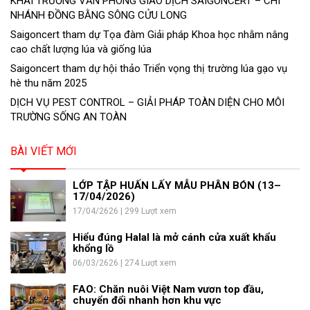
KHAI TRƯƠNG VĂN PHÒNG GIAO DỊCH SAIGONCERT – CHI
NHÁNH ĐỒNG BẰNG SÔNG CỬU LONG
Saigoncert tham dự Tọa đàm Giải pháp Khoa học nhằm nâng
cao chất lượng lúa và giống lúa
Saigoncert tham dự hội thảo Triển vọng thị trường lúa gạo vụ
hè thu năm 2025
DỊCH VỤ PEST CONTROL – GIẢI PHÁP TOÀN DIỆN CHO MÔI
TRƯỜNG SỐNG AN TOÀN
BÀI VIẾT MỚI
LỚP TẬP HUẤN LẤY MẪU PHÂN BÓN (13–
17/04/2026)
17/04/2626 | 299 Lượt xem
Hiểu đúng Halal là mở cánh cửa xuất khẩu
khổng lồ
06/03/2626 | 274 Lượt xem
FAO: Chăn nuôi Việt Nam vươn top đầu,
chuyển đổi nhanh hơn khu vực