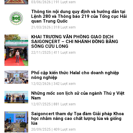
03/06/2626 | 191 Lượt xem
Thông tin nội dung quy định và hướng dẫn tại
Lệnh 280 và Thông báo 219 của Tổng cục Hải
quan Trung Quốc
21/03/2626 | 318 Lượt xem
KHAI TRƯƠNG VĂN PHÒNG GIAO DỊCH
SAIGONCERT – CHI NHÁNH ĐỒNG BẰNG
SÔNG CỬU LONG
22/11/2525 | 411 Lượt xem
Phổ cập kiến thức Halal cho doanh nghiệp
nông nghiệp
12/02/2626 | 342 Lượt xem
Những mốc son lịch sử của ngành Thú y Việt
Nam
12/07/2525 | 881 Lượt xem
Saigoncert tham dự Tọa đàm Giải pháp Khoa
học nhằm nâng cao chất lượng lúa và giống
lúa
20/09/2525 | 409 Lượt xem