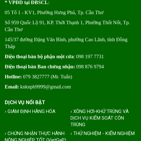
* VPĐD tại ĐBSCL
:
05 Tổ 1 - KV1, Phường Hưng Phú, Tp. Cần Thơ
Số 959 Quốc Lộ 91, KP. Thới Thạnh 1, Phường Thốt Nốt, Tp.
Cần Thơ
145/37 đường Đặng Văn Bình, phường Cao Lãnh, tỉnh Đồng
Tháp
Điện thoại bàn bộ phận một cửa
: 098 197 7731
Điện thoại bàn Ban chứng nhận:
098 876 9794
Hotline:
079 3827777 (Mr. Tuấn)
Email:
knknpb9999@gmail.com
DỊCH VỤ NỔI BẬT
› GIÁM ĐỊNH HÀNG HÓA
› XÔNG HƠI-KHỬ TRÙNG VÀ
DỊCH VỤ KIỂM SOÁT CÔN
TRÙNG
› CHỨNG NHẬN THỰC HÀNH
› THỬ NGHIỆM - KIỂM NGHIỆM
NÔNG NGHIỆP TỐT (VietGaP)