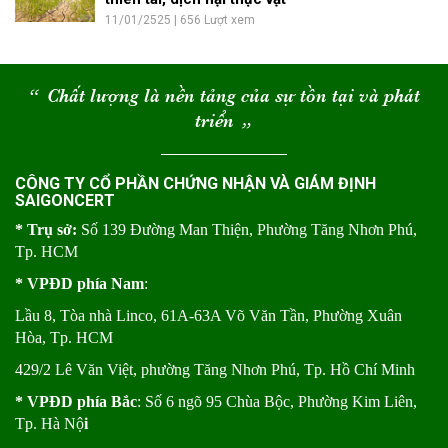
11/01/2525 | 656 Lượt xem
“
Chất lượng là nền tảng của sự tồn tại và phát
triển
“
CÔNG TY CỔ PHẦN CHỨNG NHẬN VÀ GIÁM ĐỊNH
SAIGONCERT
* Trụ sở:
Số 139 Đường Man Thiện, Phường Tăng Nhơn Phú,
Tp. HCM
* VPĐD phía Nam
:
Lầu 8, Tòa nhà Linco, 61A-63A Võ Văn Tần, Phường Xuân
Hòa, Tp. HCM
429/2 Lê Văn Việt, phường Tăng Nhơn Phú, Tp. Hồ Chí Minh
* VPĐD phía Bắc
: Số 6 ngõ 95 Chùa Bộc, Phường Kim Liên,
Tp. Hà Nộ
i