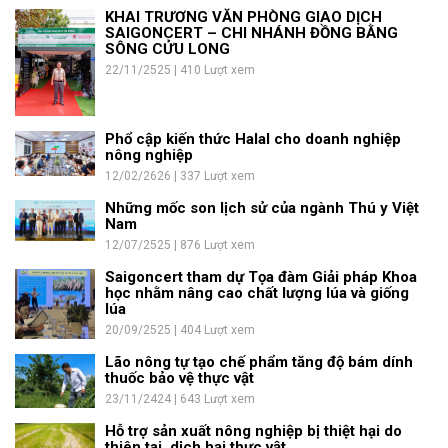
KHAI TRƯƠNG VĂN PHÒNG GIAO DỊCH
SAIGONCERT – CHI NHÁNH ĐỒNG BẰNG
SÔNG CỬU LONG
22/11/2525 | 410 Lượt xem
Phổ cập kiến thức Halal cho doanh nghiệp
nông nghiệp
12/02/2626 | 337 Lượt xem
Những mốc son lịch sử của ngành Thú y Việt
Nam
12/07/2525 | 876 Lượt xem
Saigoncert tham dự Tọa đàm Giải pháp Khoa
học nhằm nâng cao chất lượng lúa và giống
lúa
20/09/2525 | 404 Lượt xem
Lão nông tự tạo chế phẩm tăng độ bám dính
thuốc bảo vệ thực vật
23/11/2424 | 643 Lượt xem
Hỗ trợ sản xuất nông nghiệp bị thiệt hại do
thiên tai, dịch hại thực vật