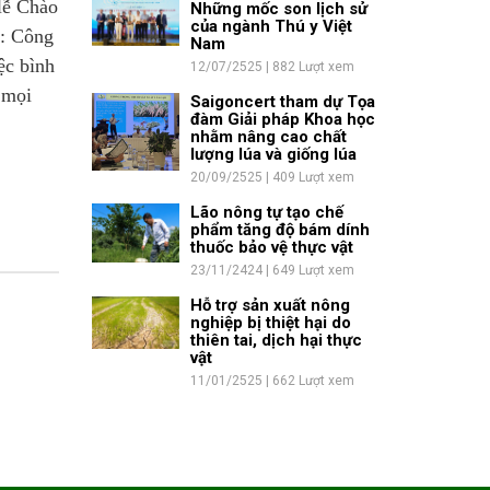
 lễ Chào
Những mốc son lịch sử
của ngành Thú y Việt
u:
Công
Nam
ệc bình
12/07/2525 | 882 Lượt xem
 mọi
Saigoncert tham dự Tọa
đàm Giải pháp Khoa học
nhằm nâng cao chất
lượng lúa và giống lúa
20/09/2525 | 409 Lượt xem
Lão nông tự tạo chế
phẩm tăng độ bám dính
thuốc bảo vệ thực vật
23/11/2424 | 649 Lượt xem
Hỗ trợ sản xuất nông
nghiệp bị thiệt hại do
thiên tai, dịch hại thực
vật
11/01/2525 | 662 Lượt xem