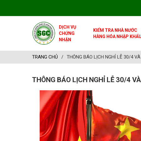
DỊCH VỤ
KIỂM TRA NHÀ NƯỚC
CHỨNG
HÀNG HÓA NHẬP KHẨ
NHẬN
TRANG CHỦ
/
THÔNG BÁO LỊCH NGHỈ LỄ 30/4 VÀ
THÔNG BÁO LỊCH NGHỈ LỄ 30/4 VÀ