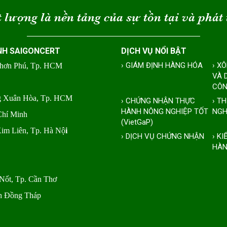
 lượng là nền tảng của sự tồn tại và phát 
NH SAIGONCERT
DỊCH VỤ NỔI BẬT
› GIÁM ĐỊNH HÀNG HÓA
› X
Nhơn Phú, Tp. HCM
VÀ 
CÔN
ng Xuân Hòa, Tp. HCM
› CHỨNG NHẬN THỰC
› T
HÀNH NÔNG NGHIỆP TỐT
NGH
Chí Minh
(VietGaP)
Kim Liên, Tp. Hà Nộ
i
› DỊCH VỤ CHỨNG NHẬN
› K
HÀN
Nốt, Tp. Cần Thơ
nh Đồng Tháp