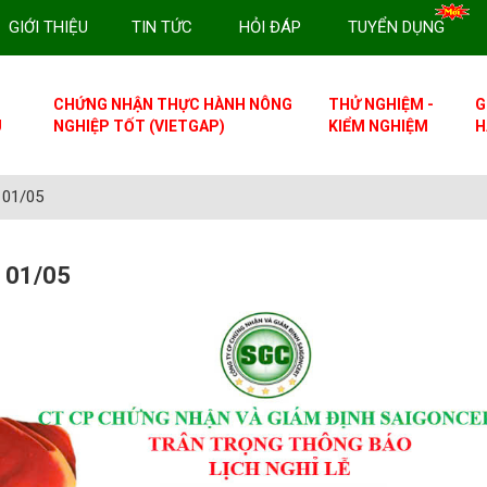
GIỚI THIỆU
TIN TỨC
HỎI ĐÁP
TUYỂN DỤNG
CHỨNG NHẬN THỰC HÀNH NÔNG
THỬ NGHIỆM -
G
U
NGHIỆP TỐT (VIETGAP)
KIỂM NGHIỆM
H
 01/05
 01/05