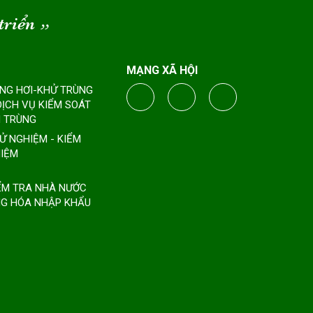
triển
“
MẠNG XÃ HỘI
ÔNG HƠI-KHỬ TRÙNG
DỊCH VỤ KIỂM SOÁT
 TRÙNG
HỬ NGHIỆM - KIỂM
IỆM
IỂM TRA NHÀ NƯỚC
G HÓA NHẬP KHẨU