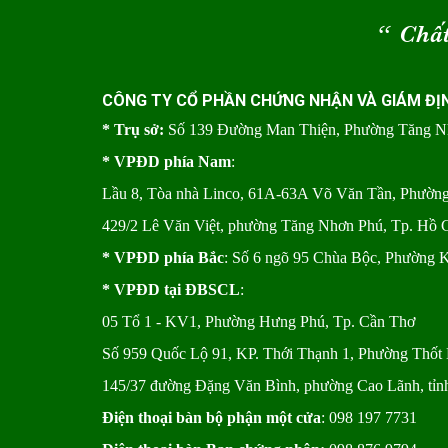
“
Chất
CÔNG TY CỔ PHẦN CHỨNG NHẬN VÀ GIÁM ĐỊ
* Trụ sở:
Số 139 Đường Man Thiện, Phường Tăng 
* VPĐD phía Nam
:
Lầu 8, Tòa nhà Linco, 61A-63A Võ Văn Tần, Phườ
429/2 Lê Văn Việt, phường Tăng Nhơn Phú, Tp. Hồ 
* VPĐD phía Bắc
: Số 6 ngõ 95 Chùa Bộc, Phường 
* VPĐD tại ĐBSCL
:
05 Tổ 1 - KV1, Phường Hưng Phú, Tp. Cần Thơ
Số 959 Quốc Lộ 91, KP. Thới Thạnh 1, Phường Thốt 
145/37 đường Đặng Văn Bình, phường Cao Lãnh, tỉ
Điện thoại bàn bộ phận một cửa
: 098 197 7731