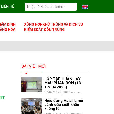
LIÊN HỆ
IÁM ĐỊNH
XÔNG HƠI-KHỬ TRÙNG VÀ DỊCH VỤ
ÀNG HÓA
KIỂM SOÁT CÔN TRÙNG
BÀI VIẾT MỚI
LỚP TẬP HUẤN LẤY
MẪU PHÂN BÓN (13–
17/04/2026)
17/04/2626 | 302 Lượt xem
Hiểu đúng Halal là mở
cánh cửa xuất khẩu
khổng lồ