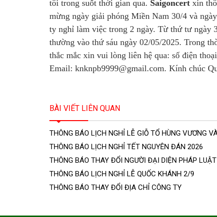
tôi trong suốt thời gian qua.
Saigoncert
xin thô
mừng ngày giải phóng Miền Nam 30/4 và n
gày
ty nghỉ làm việc trong 2 ngày. Từ thứ tư ngày
thường vào thứ sáu ngày 02/05/2025.
Trong th
thắc mắc xin vui lòng liên hệ qua:
số điện thoạ
Email: knknpb9999@gmail.com.
Kính chúc Qu
BÀI VIẾT LIÊN QUAN
THÔNG BÁO LỊCH NGHỈ LỄ GIỖ TỔ HÙNG VƯƠNG VÀ L
THÔNG BÁO LỊCH NGHỈ TẾT NGUYÊN ĐÁN 2026
THÔNG BÁO THAY ĐỔI NGƯỜI ĐẠI DIỆN PHÁP LUẬT
THÔNG BÁO LỊCH NGHỈ LỄ QUỐC KHÁNH 2/9
THÔNG BÁO THAY ĐỔI ĐỊA CHỈ CÔNG TY