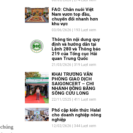
06/03/2626 | 274 Lượt xem
FAO: Chăn nuôi Việt
Nam vươn top đầu,
chuyển đổi nhanh hơn
khu vực
03/06/2626 | 193 Lượt xem
Thông tin nội dung quy
định và hướng dẫn tại
Lệnh 280 và Thông báo
219 của Tổng cục Hải
quan Trung Quốc
21/03/2626 | 319 Lượt xem
KHAI TRƯƠNG VĂN
PHÒNG GIAO DỊCH
SAIGONCERT – CHI
NHÁNH ĐỒNG BẰNG
SÔNG CỬU LONG
22/11/2525 | 411 Lượt xem
Phổ cập kiến thức Halal
cho doanh nghiệp nông
nghiệp
 chúng
12/02/2626 | 344 Lượt xem