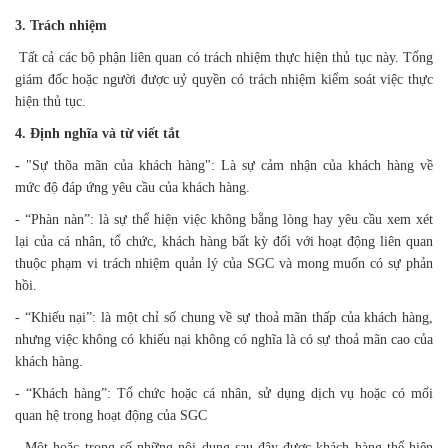
3. Trách nhiệm
Tất cả các bộ phận liên quan có trách nhiệm thực hiện thủ tục này. Tổng
giám đốc hoặc người được uỷ quyền có trách nhiệm kiểm soát việc thực
hiện thủ tục.
4. Định nghĩa và từ viết tắt
-
"Sự thõa mãn của khách hàng": Là sự cảm nhận của khách hàng về
mức độ đáp ứng yêu cầu của khách hàng.
- “Phàn nàn”: là sự thể hiện việc không bằng lòng hay yêu cầu xem xét
lại của cá nhân, tổ chức, khách hàng bất kỳ đối với hoạt động liên quan
thuộc phạm vi trách nhiệm quản lý của SGC và mong muốn có sự phản
hồi.
- “Khiếu nại”: là một chỉ số chung về sự thoả mãn thấp của khách hàng,
nhưng việc không có khiếu nại không có nghĩa là có sự thoả mãn cao của
khách hàng.
- “Khách hàng”: Tổ chức hoặc cá nhân, sử dụng dịch vụ hoặc có mối
quan hệ trong hoạt động của SGC
- Một hoặc trong số những nội dung sau đây được khách hàng thể hiện