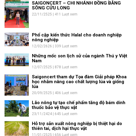
SAIGONCERT – CHI NHÁNH ĐỒNG BẰNG
SÔNG CỬU LONG
22/11/2525 | 411 Lượt xem
Phổ cập kiến thức Halal cho doanh nghiệp
nông nghiệp
12/02/2626 | 339 Lượt xem
Những mốc son lịch sử của ngành Thú y Việt
Nam
12/07/2525 | 878 Lượt xem
Saigoncert tham dự Tọa đàm Giải pháp Khoa
học nhằm nâng cao chất lượng lúa và giống
lúa
20/09/2525 | 406 Lượt xem
Lão nông tự tạo chế phẩm tăng độ bám dính
thuốc bảo vệ thực vật
23/11/2424 | 645 Lượt xem
Hỗ trợ sản xuất nông nghiệp bị thiệt hại do
thiên tai, dịch hại thực vật
11/01/2525 | 656 Lượt xem