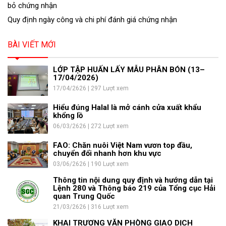
bỏ chứng nhận
Quy định ngày công và chi phí đánh giá chứng nhận
BÀI VIẾT MỚI
LỚP TẬP HUẤN LẤY MẪU PHÂN BÓN (13–
17/04/2026)
17/04/2626 | 297 Lượt xem
Hiểu đúng Halal là mở cánh cửa xuất khẩu
khổng lồ
06/03/2626 | 272 Lượt xem
FAO: Chăn nuôi Việt Nam vươn top đầu,
chuyển đổi nhanh hơn khu vực
03/06/2626 | 190 Lượt xem
Thông tin nội dung quy định và hướng dẫn tại
Lệnh 280 và Thông báo 219 của Tổng cục Hải
quan Trung Quốc
21/03/2626 | 316 Lượt xem
KHAI TRƯƠNG VĂN PHÒNG GIAO DỊCH