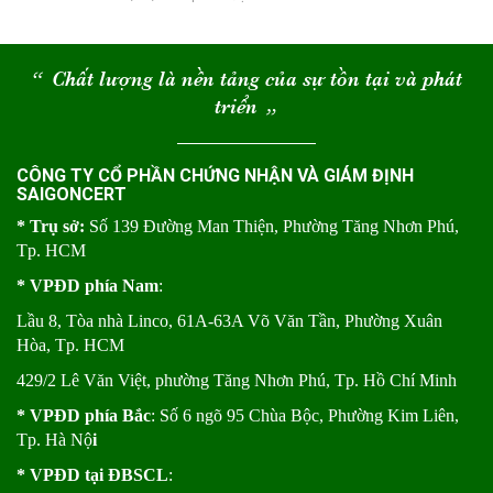
“
Chất lượng là nền tảng của sự tồn tại và phát
triển
“
CÔNG TY CỔ PHẦN CHỨNG NHẬN VÀ GIÁM ĐỊNH
SAIGONCERT
* Trụ sở:
Số 139 Đường Man Thiện, Phường Tăng Nhơn Phú,
Tp. HCM
* VPĐD phía Nam
:
Lầu 8, Tòa nhà Linco, 61A-63A Võ Văn Tần, Phường Xuân
Hòa, Tp. HCM
429/2 Lê Văn Việt, phường Tăng Nhơn Phú, Tp. Hồ Chí Minh
* VPĐD phía Bắc
: Số 6 ngõ 95 Chùa Bộc, Phường Kim Liên,
Tp. Hà Nộ
i
* VPĐD tại ĐBSCL
: