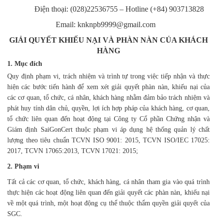
Điện thoại: (028)22536755 – Hotline (+84) 903713828
Email:
knknpb9999@gmail.com
GIẢI QUYẾT KHIẾU NẠI VÀ PHÀN NÀN CỦA KHÁCH
HÀNG
1. Mục đích
Quy định phạm vi, trách nhiệm và trình tự trong việc tiếp nhận và thực
hiện các bước tiến hành để xem xét giải quyết phàn nàn, khiếu nại của
các cơ quan, tổ chức, cá nhân, khách hàng nhằm đảm bảo trách nhiệm và
phát huy tính dân chủ, quyền, lợi ích hợp pháp của khách hàng, cơ quan,
tổ chức liên quan đến hoạt động tại Công ty Cổ phần Chứng nhận và
Giám định SaiGonCert thuộc phạm vi áp dụng hệ thống quản lý chất
lượng theo tiêu chuẩn TCVN ISO 9001: 2015, TCVN ISO/IEC 17025:
2017, TCVN 17065:2013, TCVN 17021: 2015;
2. Phạm vi
Tất cả các cơ quan, tổ chức, khách hàng, cá nhân tham gia vào quá trình
thực hiện các hoạt động liên quan đến giải quyết các phàn nàn, khiếu nại
về một quá trình, một hoạt động cụ thể thuộc thẩm quyền giải quyết của
SGC.