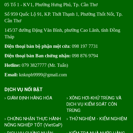
05 Tổ 1 - KV1, Phường Hưng Phú, Tp. Cần Thơ
Số 959 Quốc Lộ 91, KP. Thới Thạnh 1, Phường Thốt Nốt, Tp.
Cần Thơ
145/37 đường Đặng Văn Bình, phường Cao Lãnh, tỉnh Đồng
Tháp
Điện thoại bàn bộ phận một cửa
: 098 197 7731
Điện thoại bàn Ban chứng nhận:
098 876 9794
Hotline:
079 3827777 (Mr. Tuấn)
Email:
knknpb9999@gmail.com
DỊCH VỤ NỔI BẬT
› GIÁM ĐỊNH HÀNG HÓA
› XÔNG HƠI-KHỬ TRÙNG VÀ
DỊCH VỤ KIỂM SOÁT CÔN
TRÙNG
› CHỨNG NHẬN THỰC HÀNH
› THỬ NGHIỆM - KIỂM NGHIỆM
NÔNG NGHIỆP TỐT (VietGaP)