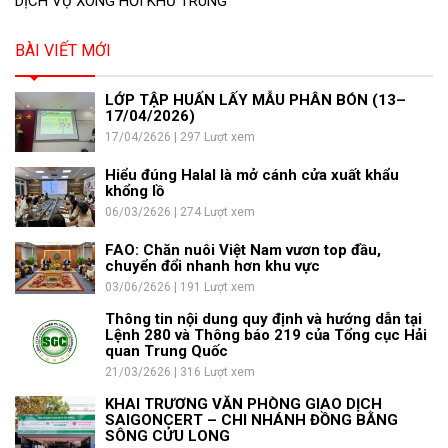
DỊCH VỤ XÔNG HƠI KHỬ TRÙNG
BÀI VIẾT MỚI
LỚP TẬP HUẤN LẤY MẪU PHÂN BÓN (13–
17/04/2026)
17/04/2626 | 297 Lượt xem
Hiểu đúng Halal là mở cánh cửa xuất khẩu
khổng lồ
06/03/2626 | 274 Lượt xem
FAO: Chăn nuôi Việt Nam vươn top đầu,
chuyển đổi nhanh hơn khu vực
03/06/2626 | 191 Lượt xem
Thông tin nội dung quy định và hướng dẫn tại
Lệnh 280 và Thông báo 219 của Tổng cục Hải
quan Trung Quốc
21/03/2626 | 316 Lượt xem
KHAI TRƯƠNG VĂN PHÒNG GIAO DỊCH
SAIGONCERT – CHI NHÁNH ĐỒNG BẰNG
SÔNG CỬU LONG