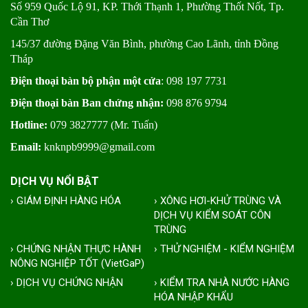
Số 959 Quốc Lộ 91, KP. Thới Thạnh 1, Phường Thốt Nốt, Tp.
Cần Thơ
145/37 đường Đặng Văn Bình, phường Cao Lãnh, tỉnh Đồng
Tháp
Điện thoại bàn bộ phận một cửa
: 098 197 7731
Điện thoại bàn Ban chứng nhận:
098 876 9794
Hotline:
079 3827777 (Mr. Tuấn)
Email:
knknpb9999@gmail.com
DỊCH VỤ NỔI BẬT
› GIÁM ĐỊNH HÀNG HÓA
› XÔNG HƠI-KHỬ TRÙNG VÀ
DỊCH VỤ KIỂM SOÁT CÔN
TRÙNG
› CHỨNG NHẬN THỰC HÀNH
› THỬ NGHIỆM - KIỂM NGHIỆM
NÔNG NGHIỆP TỐT (VietGaP)
› DỊCH VỤ CHỨNG NHẬN
› KIỂM TRA NHÀ NƯỚC HÀNG
HÓA NHẬP KHẨU