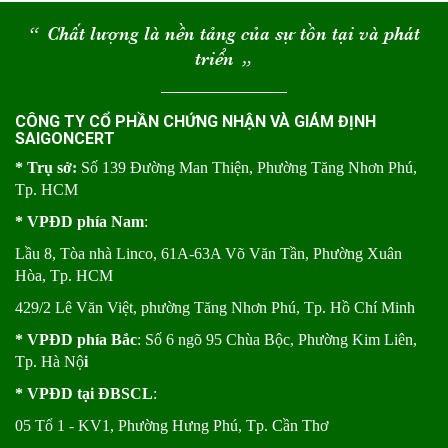
“
Chất lượng là nền tảng của sự tồn tại và phát
triển
“
CÔNG TY CỔ PHẦN CHỨNG NHẬN VÀ GIÁM ĐỊNH
SAIGONCERT
* Trụ sở:
Số 139 Đường Man Thiện, Phường Tăng Nhơn Phú,
Tp. HCM
* VPĐD phía Nam
:
Lầu 8, Tòa nhà Linco, 61A-63A Võ Văn Tần, Phường Xuân
Hòa, Tp. HCM
429/2 Lê Văn Việt, phường Tăng Nhơn Phú, Tp. Hồ Chí Minh
* VPĐD phía Bắc
: Số 6 ngõ 95 Chùa Bộc, Phường Kim Liên,
Tp. Hà Nộ
i
* VPĐD tại ĐBSCL
:
05 Tổ 1 - KV1, Phường Hưng Phú, Tp. Cần Thơ