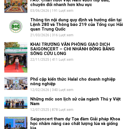
FAO: Chăn nuôi Việt Nam vươn top đầu,
chuyển đổi nhanh hơn khu vực
03/06/2626 | 191 Lượt xem
Thông tin nội dung quy định và hướng dẫn tại
Lệnh 280 và Thông báo 219 của Tổng cục Hải
quan Trung Quốc
21/03/2626 | 316 Lượt xem
KHAI TRƯƠNG VĂN PHÒNG GIAO DỊCH
SAIGONCERT – CHI NHÁNH ĐỒNG BẰNG
SÔNG CỬU LONG
22/11/2525 | 411 Lượt xem
Phổ cập kiến thức Halal cho doanh nghiệp
nông nghiệp
12/02/2626 | 340 Lượt xem
Những mốc son lịch sử của ngành Thú y Việt
Nam
12/07/2525 | 878 Lượt xem
Saigoncert tham dự Tọa đàm Giải pháp Khoa
học nhằm nâng cao chất lượng lúa và giống
lúa