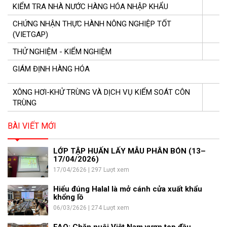
KIỂM TRA NHÀ NƯỚC HÀNG HÓA NHẬP KHẨU
CHỨNG NHẬN THỰC HÀNH NÔNG NGHIỆP TỐT
(VIETGAP)
THỬ NGHIỆM - KIỂM NGHIỆM
GIÁM ĐỊNH HÀNG HÓA
XÔNG HƠI-KHỬ TRÙNG VÀ DỊCH VỤ KIỂM SOÁT CÔN
TRÙNG
BÀI VIẾT MỚI
LỚP TẬP HUẤN LẤY MẪU PHÂN BÓN (13–
17/04/2026)
17/04/2626 | 297 Lượt xem
Hiểu đúng Halal là mở cánh cửa xuất khẩu
khổng lồ
06/03/2626 | 274 Lượt xem