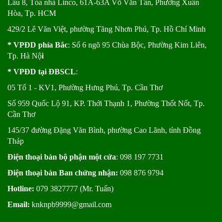
Lầu 8, Tòa nhà Linco, 61A-63A Võ Văn Tần, Phường Xuân
Hòa, Tp. HCM
429/2 Lê Văn Việt, phường Tăng Nhơn Phú, Tp. Hồ Chí Minh
* VPĐD phía Bắc
: Số 6 ngõ 95 Chùa Bộc, Phường Kim Liên,
Tp. Hà Nộ
i
* VPĐD tại ĐBSCL
:
05 Tổ 1 - KV1, Phường Hưng Phú, Tp. Cần Thơ
Số 959 Quốc Lộ 91, KP. Thới Thạnh 1, Phường Thốt Nốt, Tp.
Cần Thơ
145/37 đường Đặng Văn Bình, phường Cao Lãnh, tỉnh Đồng
Tháp
Điện thoại bàn bộ phận một cửa
: 098 197 7731
Điện thoại bàn Ban chứng nhận:
098 876 9794
Hotline:
079 3827777 (Mr. Tuấn)
Email:
knknpb9999@gmail.com