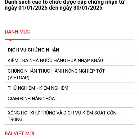
Danh sách các tổ chức được cấp chứng nhận từ
ngày 01/01/2025 dến ngày 30/01/2025
DANH MỤC
DỊCH VỤ CHỨNG NHẬN
KIỂM TRA NHÀ NƯỚC HÀNG HÓA NHẬP KHẨU
CHỨNG NHẬN THỰC HÀNH NÔNG NGHIỆP TỐT
(VIETGAP)
THỬ NGHIỆM - KIỂM NGHIỆM
GIÁM ĐỊNH HÀNG HÓA
XÔNG HƠI-KHỬ TRÙNG VÀ DỊCH VỤ KIỂM SOÁT CÔN
TRÙNG
BÀI VIẾT MỚI