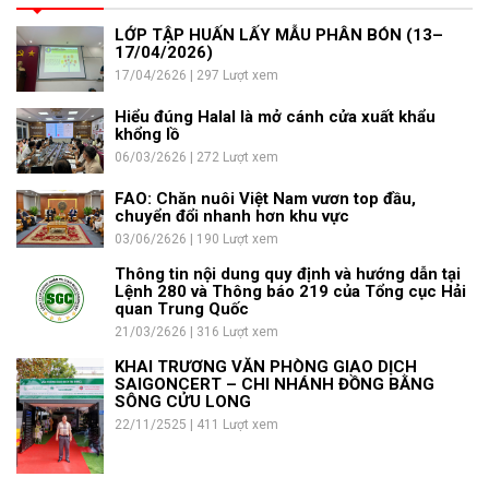
LỚP TẬP HUẤN LẤY MẪU PHÂN BÓN (13–
17/04/2026)
17/04/2626 | 297 Lượt xem
Hiểu đúng Halal là mở cánh cửa xuất khẩu
khổng lồ
06/03/2626 | 272 Lượt xem
FAO: Chăn nuôi Việt Nam vươn top đầu,
chuyển đổi nhanh hơn khu vực
03/06/2626 | 190 Lượt xem
Thông tin nội dung quy định và hướng dẫn tại
Lệnh 280 và Thông báo 219 của Tổng cục Hải
quan Trung Quốc
21/03/2626 | 316 Lượt xem
KHAI TRƯƠNG VĂN PHÒNG GIAO DỊCH
SAIGONCERT – CHI NHÁNH ĐỒNG BẰNG
SÔNG CỬU LONG
22/11/2525 | 411 Lượt xem