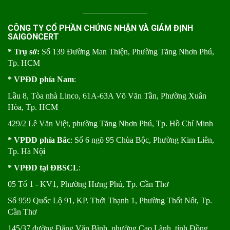
CÔNG TY CỔ PHẦN CHỨNG NHẬN VÀ GIÁM ĐỊNH
SAIGONCERT
* Trụ sở:
Số 139 Đường Man Thiện, Phường Tăng Nhơn Phú,
Tp. HCM
* VPĐD phía Nam
:
Lầu 8, Tòa nhà Linco, 61A-63A Võ Văn Tần, Phường Xuân
Hòa, Tp. HCM
429/2 Lê Văn Việt, phường Tăng Nhơn Phú, Tp. Hồ Chí Minh
* VPĐD phía Bắc
: Số 6 ngõ 95 Chùa Bộc, Phường Kim Liên,
Tp. Hà Nộ
i
* VPĐD tại ĐBSCL
:
05 Tổ 1 - KV1, Phường Hưng Phú, Tp. Cần Thơ
Số 959 Quốc Lộ 91, KP. Thới Thạnh 1, Phường Thốt Nốt, Tp.
Cần Thơ
145/37 đường Đặng Văn Bình, phường Cao Lãnh, tỉnh Đồng