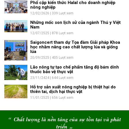
Phổ cập kiến thức Halal cho doanh nghiệp
nông nghiệp
12/02/2626 | 339 Lượt xem
Những mốc son lịch sử của ngành Thú y Việt
Nam
12/07/2525 | 878 Lượt xem
Saigoncert tham dự Tọa đàm Giải pháp Khoa
học nhằm nâng cao chất lượng lúa và giống
lúa
20/09/2525 | 405 Lượt xem
Lão nông tự tạo chế phẩm tăng độ bám dính
thuốc bảo vệ thực vật
23/11/2424 | 644 Lượt xem
Hỗ trợ sản xuất nông nghiệp bị thiệt hại do
thiên tai, dịch hại thực vật
11/01/2525 | 656 Lượt xem
“
Chất lượng là nền tảng của sự tồn tại và phát
triển
“