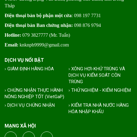
Tháp
Điện thoại bàn bộ phận một cửa
: 098 197 7731
Điện thoại bàn Ban chứng nhận:
098 876 9794
Hotline:
079 3827777 (Mr. Tuấn)
Email:
knknpb9999@gmail.com
DỊCH VỤ NỔI BẬT
› GIÁM ĐỊNH HÀNG HÓA
› XÔNG HƠI-KHỬ TRÙNG VÀ
DỊCH VỤ KIỂM SOÁT CÔN
TRÙNG
› CHỨNG NHẬN THỰC HÀNH
› THỬ NGHIỆM - KIỂM NGHIỆM
NÔNG NGHIỆP TỐT (VietGaP)
› DỊCH VỤ CHỨNG NHẬN
› KIỂM TRA NHÀ NƯỚC HÀNG
HÓA NHẬP KHẨU
MẠNG XÃ HỘI