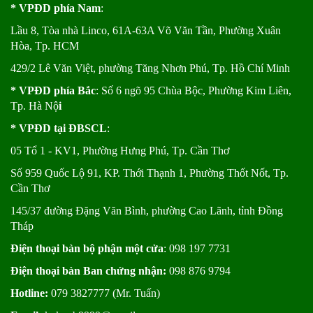
* VPĐD phía Nam
:
Lầu 8, Tòa nhà Linco, 61A-63A Võ Văn Tần, Phường Xuân
Hòa, Tp. HCM
429/2 Lê Văn Việt, phường Tăng Nhơn Phú, Tp. Hồ Chí Minh
* VPĐD phía Bắc
: Số 6 ngõ 95 Chùa Bộc, Phường Kim Liên,
Tp. Hà Nộ
i
* VPĐD tại ĐBSCL
:
05 Tổ 1 - KV1, Phường Hưng Phú, Tp. Cần Thơ
Số 959 Quốc Lộ 91, KP. Thới Thạnh 1, Phường Thốt Nốt, Tp.
Cần Thơ
145/37 đường Đặng Văn Bình, phường Cao Lãnh, tỉnh Đồng
Tháp
Điện thoại bàn bộ phận một cửa
: 098 197 7731
Điện thoại bàn Ban chứng nhận:
098 876 9794
Hotline:
079 3827777 (Mr. Tuấn)