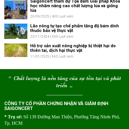
Saigoncert tham dự Tọa đàm Giải pháp Khoa
học nhằm nâng cao chất lượng lúa và giống
lúa
20/09/2525 | 409 Lượt xem
Lão nông tự tạo chế phẩm tăng độ bám dính
thuốc bảo vệ thực vật
23/11/2424 | 650 Lượt xem
Hỗ trợ sản xuất nông nghiệp bị thiệt hại do
thiên tai, dịch hại thực vật
11/01/2525 | 663 Lượt xem
“
Chất lượng là nền tảng của sự tồn tại và phát
triển
“
CÔNG TY CỔ PHẦN CHỨNG NHẬN VÀ GIÁM ĐỊNH
SAIGONCERT
* Trụ sở:
Số 139 Đường Man Thiện, Phường Tăng Nhơn Phú,
Tp. HCM