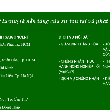
 lượng là nền tảng của sự tồn tại và phát 
NH SAIGONCERT
DỊCH VỤ NỔI BẬT
› GIÁM ĐỊNH HÀNG HÓA
› X
Nhơn Phú, Tp. HCM
VÀ 
CÔN
ng Xuân Hòa, Tp. HCM
› CHỨNG NHẬN THỰC
› T
HÀNH NÔNG NGHIỆP TỐT
NGH
Chí Minh
(VietGaP)
Kim Liên, Tp. Hà Nộ
i
› DỊCH VỤ CHỨNG NHẬN
› K
HÀN
Nốt, Tp. Cần Thơ
nh Đồng Tháp