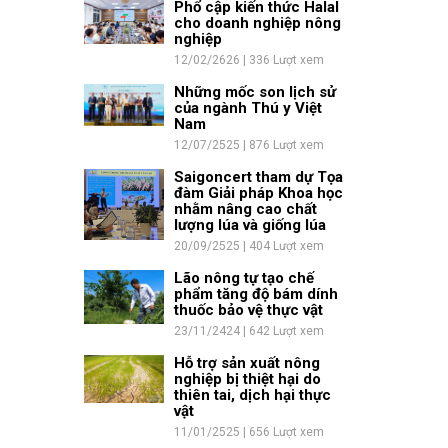
Phổ cập kiến thức Halal
cho doanh nghiệp nông
nghiệp
12/02/2626 | 336 Lượt xem
Những mốc son lịch sử
của ngành Thú y Việt
Nam
12/07/2525 | 876 Lượt xem
Saigoncert tham dự Tọa
đàm Giải pháp Khoa học
nhằm nâng cao chất
lượng lúa và giống lúa
20/09/2525 | 404 Lượt xem
Lão nông tự tạo chế
phẩm tăng độ bám dính
thuốc bảo vệ thực vật
23/11/2424 | 642 Lượt xem
Hỗ trợ sản xuất nông
nghiệp bị thiệt hại do
thiên tai, dịch hại thực
vật
11/01/2525 | 656 Lượt xem