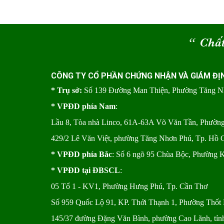
“
Chất
CÔNG TY CỔ PHẦN CHỨNG NHẬN VÀ GIÁM ĐỊ
* Trụ sở:
Số 139 Đường Man Thiện, Phường Tăng 
* VPĐD phía Nam
:
Lầu 8, Tòa nhà Linco, 61A-63A Võ Văn Tần, Phườ
429/2 Lê Văn Việt, phường Tăng Nhơn Phú, Tp. Hồ 
* VPĐD phía Bắc
: Số 6 ngõ 95 Chùa Bộc, Phường 
* VPĐD tại ĐBSCL
:
05 Tổ 1 - KV1, Phường Hưng Phú, Tp. Cần Thơ
Số 959 Quốc Lộ 91, KP. Thới Thạnh 1, Phường Thốt 
145/37 đường Đặng Văn Bình, phường Cao Lãnh, tỉ