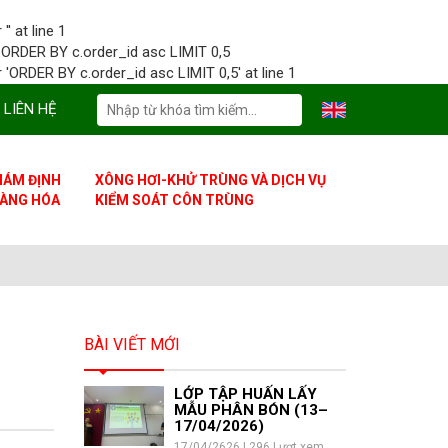
' at line 1
= ORDER BY c.order_id asc LIMIT 0,5
'ORDER BY c.order_id asc LIMIT 0,5' at line 1
LIÊN HỆ
IÁM ĐỊNH
XÔNG HƠI-KHỬ TRÙNG VÀ DỊCH VỤ
ÀNG HÓA
KIỂM SOÁT CÔN TRÙNG
BÀI VIẾT MỚI
LỚP TẬP HUẤN LẤY
MẪU PHÂN BÓN (13–
17/04/2026)
17/04/2626 | 296 Lượt xem