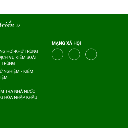
triển
“
MẠNG XÃ HỘI
ÔNG HƠI-KHỬ TRÙNG
DỊCH VỤ KIỂM SOÁT
 TRÙNG
HỬ NGHIỆM - KIỂM
IỆM
IỂM TRA NHÀ NƯỚC
G HÓA NHẬP KHẨU