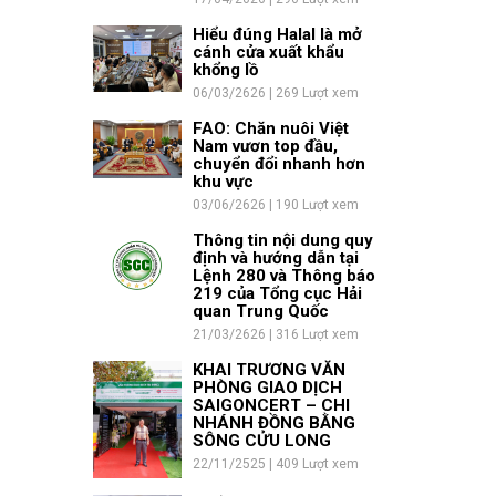
Hiểu đúng Halal là mở
cánh cửa xuất khẩu
khổng lồ
06/03/2626 | 269 Lượt xem
FAO: Chăn nuôi Việt
Nam vươn top đầu,
chuyển đổi nhanh hơn
khu vực
03/06/2626 | 190 Lượt xem
Thông tin nội dung quy
định và hướng dẫn tại
Lệnh 280 và Thông báo
219 của Tổng cục Hải
quan Trung Quốc
21/03/2626 | 316 Lượt xem
KHAI TRƯƠNG VĂN
PHÒNG GIAO DỊCH
SAIGONCERT – CHI
NHÁNH ĐỒNG BẰNG
SÔNG CỬU LONG
22/11/2525 | 409 Lượt xem