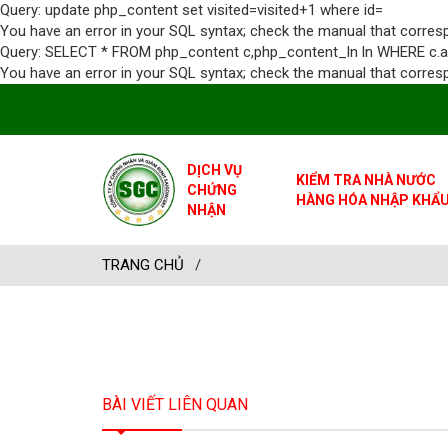
Query: update php_content set visited=visited+1 where id=
You have an error in your SQL syntax; check the manual that correspo
Query: SELECT * FROM php_content c,php_content_ln ln WHERE c.activ
You have an error in your SQL syntax; check the manual that correspo
DỊCH VỤ
KIỂM TRA NHÀ NƯỚC
CHỨNG
HÀNG HÓA NHẬP KHẨ
NHẬN
TRANG CHỦ
/
BÀI VIẾT LIÊN QUAN