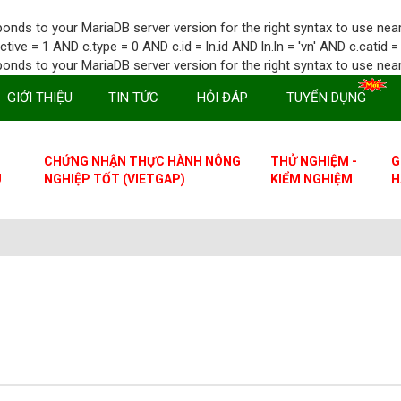
nds to your MariaDB server version for the right syntax to use near '
e = 1 AND c.type = 0 AND c.id = ln.id AND ln.ln = 'vn' AND c.catid 
nds to your MariaDB server version for the right syntax to use near 
GIỚI THIỆU
TIN TỨC
HỎI ĐÁP
TUYỂN DỤNG
CHỨNG NHẬN THỰC HÀNH NÔNG
THỬ NGHIỆM -
G
U
NGHIỆP TỐT (VIETGAP)
KIỂM NGHIỆM
H