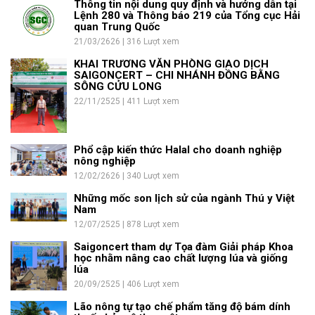
Thông tin nội dung quy định và hướng dẫn tại
Lệnh 280 và Thông báo 219 của Tổng cục Hải
quan Trung Quốc
21/03/2626 | 316 Lượt xem
KHAI TRƯƠNG VĂN PHÒNG GIAO DỊCH
SAIGONCERT – CHI NHÁNH ĐỒNG BẰNG
SÔNG CỬU LONG
22/11/2525 | 411 Lượt xem
Phổ cập kiến thức Halal cho doanh nghiệp
nông nghiệp
12/02/2626 | 340 Lượt xem
Những mốc son lịch sử của ngành Thú y Việt
Nam
12/07/2525 | 878 Lượt xem
Saigoncert tham dự Tọa đàm Giải pháp Khoa
học nhằm nâng cao chất lượng lúa và giống
lúa
20/09/2525 | 406 Lượt xem
Lão nông tự tạo chế phẩm tăng độ bám dính