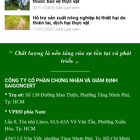
thuốc bảo vệ thực vật
23/11/2424 | 646 Lượt xem
Hỗ trợ sản xuất nông nghiệp bị thiệt hại do
thiên tai, dịch hại thực vật
11/01/2525 | 659 Lượt xem
“
Chất lượng là nền tảng của sự tồn tại và phát
triển
“
CÔNG TY CỔ PHẦN CHỨNG NHẬN VÀ GIÁM ĐỊNH
SAIGONCERT
* Trụ sở:
Số 139 Đường Man Thiện, Phường Tăng Nhơn Phú,
Tp. HCM
* VPĐD phía Nam
:
Lầu 8, Tòa nhà Linco, 61A-63A Võ Văn Tần, Phường Xuân
Hòa, Tp. HCM
429/2 Lê Văn Việt, phường Tăng Nhơn Phú, Tp. Hồ Chí Minh