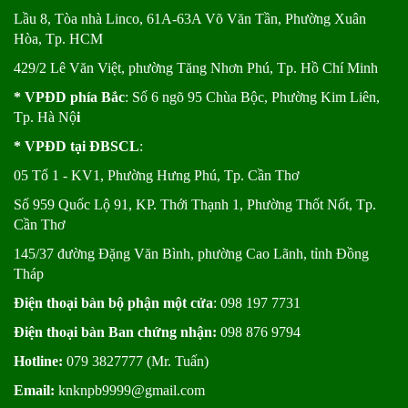
Lầu 8, Tòa nhà Linco, 61A-63A Võ Văn Tần, Phường Xuân
Hòa, Tp. HCM
429/2 Lê Văn Việt, phường Tăng Nhơn Phú, Tp. Hồ Chí Minh
* VPĐD phía Bắc
: Số 6 ngõ 95 Chùa Bộc, Phường Kim Liên,
Tp. Hà Nộ
i
* VPĐD tại ĐBSCL
:
05 Tổ 1 - KV1, Phường Hưng Phú, Tp. Cần Thơ
Số 959 Quốc Lộ 91, KP. Thới Thạnh 1, Phường Thốt Nốt, Tp.
Cần Thơ
145/37 đường Đặng Văn Bình, phường Cao Lãnh, tỉnh Đồng
Tháp
Điện thoại bàn bộ phận một cửa
: 098 197 7731
Điện thoại bàn Ban chứng nhận:
098 876 9794
Hotline:
079 3827777 (Mr. Tuấn)
Email:
knknpb9999@gmail.com