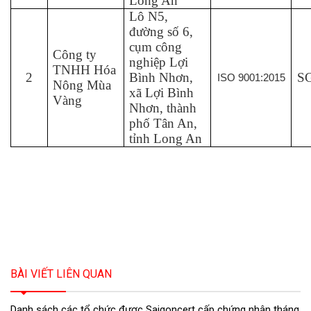
Long An
Lô N5,
đường số 6,
cụm công
Công ty
nghiệp Lợi
TNHH Hóa
2
Bình Nhơn,
SG
ISO 9001:2015
Nông Mùa
xã Lợi Bình
Vàng
Nhơn, thành
phố Tân An,
tỉnh Long An
BÀI VIẾT LIÊN QUAN
Danh sách các tổ chức được Saigoncert cấp chứng nhận tháng