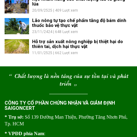
lúa
20/09/2525 | 409 Lượt xem
Lão nông tự tạo chế phẩm tăng độ bám dính
thuốc bảo vệ thực vật
23/11/2424 | 648 Lượt xem
Hỗ trợ sản xuất nông nghiệp bị thiệt hại do
thiên tai, dịch hại thực vật
11/01/2525 | 662 Lượt xem
“
Chất lượng là nền tảng của sự tồn tại và phát
triển
“
CÔNG TY CỔ PHẦN CHỨNG NHẬN VÀ GIÁM ĐỊNH
SAIGONCERT
* Trụ sở:
Số 139 Đường Man Thiện, Phường Tăng Nhơn Phú,
Tp. HCM
* VPĐD phía Nam
: