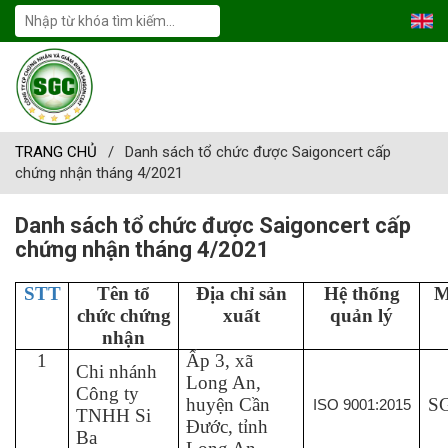
TRANG CHỦ
/
Danh sách tổ chức được Saigoncert cấp
chứng nhận tháng 4/2021
Danh sách tổ chức được Saigoncert cấp
chứng nhận tháng 4/2021
STT
Tên tổ
Địa chỉ sản
Hệ thống
M
chức chứng
xuất
quản lý
nhận
1
Ấp 3, xã
Chi nhánh
Long An,
Công ty
huyện Cần
SG
ISO 9001:2015
TNHH Si
Đước, tỉnh
Ba