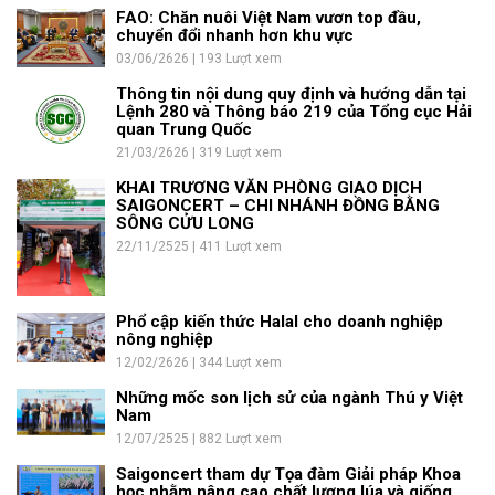
FAO: Chăn nuôi Việt Nam vươn top đầu,
chuyển đổi nhanh hơn khu vực
03/06/2626 | 193 Lượt xem
Thông tin nội dung quy định và hướng dẫn tại
Lệnh 280 và Thông báo 219 của Tổng cục Hải
quan Trung Quốc
21/03/2626 | 319 Lượt xem
KHAI TRƯƠNG VĂN PHÒNG GIAO DỊCH
SAIGONCERT – CHI NHÁNH ĐỒNG BẰNG
SÔNG CỬU LONG
22/11/2525 | 411 Lượt xem
Phổ cập kiến thức Halal cho doanh nghiệp
nông nghiệp
12/02/2626 | 344 Lượt xem
Những mốc son lịch sử của ngành Thú y Việt
Nam
12/07/2525 | 882 Lượt xem
Saigoncert tham dự Tọa đàm Giải pháp Khoa
học nhằm nâng cao chất lượng lúa và giống