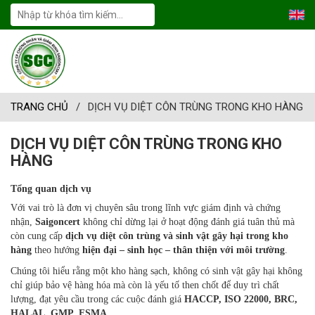
TRANG CHỦ
/
DỊCH VỤ DIỆT CÔN TRÙNG TRONG KHO HÀNG
DỊCH VỤ DIỆT CÔN TRÙNG TRONG KHO
HÀNG
Tổng quan dịch vụ
Với vai trò là đơn vị chuyên sâu trong lĩnh vực giám định và chứng
nhận,
Saigoncert
không chỉ dừng lại ở hoạt động đánh giá tuân thủ mà
còn cung cấp
dịch vụ diệt côn trùng và sinh vật gây hại trong kho
hàng
theo hướng
hiện đại – sinh học – thân thiện với môi trường
.
Chúng tôi hiểu rằng một kho hàng sạch, không có sinh vật gây hại không
chỉ giúp bảo vệ hàng hóa mà còn là yếu tố then chốt để duy trì chất
lượng, đạt yêu cầu trong các cuộc đánh giá
HACCP, ISO 22000, BRC,
HALAL, GMP, FSMA
…