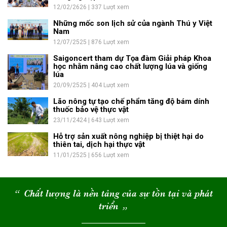
12/02/2626 | 337 Lượt xem
Những mốc son lịch sử của ngành Thú y Việt
Nam
12/07/2525 | 876 Lượt xem
Saigoncert tham dự Tọa đàm Giải pháp Khoa
học nhằm nâng cao chất lượng lúa và giống
lúa
20/09/2525 | 404 Lượt xem
Lão nông tự tạo chế phẩm tăng độ bám dính
thuốc bảo vệ thực vật
23/11/2424 | 643 Lượt xem
Hỗ trợ sản xuất nông nghiệp bị thiệt hại do
thiên tai, dịch hại thực vật
11/01/2525 | 656 Lượt xem
“
Chất lượng là nền tảng của sự tồn tại và phát
triển
“