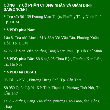
CÔNG TY CỔ PHẦN CHỨNG NHẬN VÀ GIÁM ĐỊNH
SAIGONCERT
* Trụ sở:
Số 139 Đường Man Thiện, Phường Tăng Nhơn Phú,
Tp. HCM
* VPĐD phía Nam
:
Lầu 8, Tòa nhà Linco, 61A-63A Võ Văn Tần, Phường Xuân
Hòa, Tp. HCM
429/2 Lê Văn Việt, phường Tăng Nhơn Phú, Tp. Hồ Chí Minh
* VPĐD phía Bắc
: Số 6 ngõ 95 Chùa Bộc, Phường Kim Liên,
Tp. Hà Nộ
i
* VPĐD tại ĐBSCL
:
05 Tổ 1 - KV1, Phường Hưng Phú, Tp. Cần Thơ
Số 959 Quốc Lộ 91, KP. Thới Thạnh 1, Phường Thốt Nốt, Tp.
Cần Thơ
145/37 đường Đặng Văn Bình, phường Cao Lãnh, tỉnh Đồng
Tháp