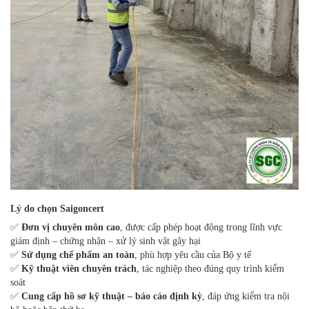
Lý do chọn Saigoncert
✅
Đơn vị chuyên môn cao
, được cấp phép hoạt động trong lĩnh vực
giám định – chứng nhận – xử lý sinh vật gây hại
✅
Sử dụng chế phẩm an toàn
, phù hợp yêu cầu của Bộ y tế
✅
Kỹ thuật viên chuyên trách
, tác nghiệp theo đúng quy trình kiểm
soát
✅
Cung cấp hồ sơ kỹ thuật – báo cáo định kỳ
, đáp ứng kiểm tra nội