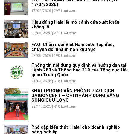
17/04/2026)
17/04/2626 | 297 Lượt xem
Hiểu đúng Halal là mở cánh cửa xuất khẩu
khổng lồ
06/03/2626 | 271 Lượt xem
FAO: Chăn nuôi Việt Nam vươn top đầu,
chuyển đổi nhanh hơn khu vực
03/06/2626 | 190 Lượt xem
Thông tin nội dung quy định và hướng dẫn tại
Lệnh 280 và Thông báo 219 của Tổng cục Hải
quan Trung Quốc
21/03/2626 | 316 Lượt xem
KHAI TRƯƠNG VĂN PHÒNG GIAO DỊCH
SAIGONCERT – CHI NHÁNH ĐỒNG BẰNG
SÔNG CỬU LONG
22/11/2525 | 410 Lượt xem
Phổ cập kiến thức Halal cho doanh nghiệp
nông nghiệp