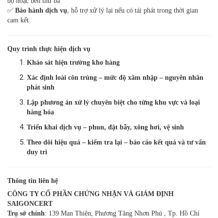
bộ hoặc bên thứ ba
✅
Bảo hành dịch vụ
, hỗ trợ xử lý lại nếu có tái phát trong thời gian
cam kết
Quy trình thực hiện dịch vụ
Khảo sát hiện trường kho hàng
Xác định loài côn trùng – mức độ xâm nhập – nguyên nhân
phát sinh
Lập phương án xử lý chuyên biệt cho từng khu vực và loại
hàng hóa
Triển khai dịch vụ – phun, đặt bẫy, xông hơi, vệ sinh
Theo dõi hiệu quả – kiểm tra lại – báo cáo kết quả và tư vấn
duy trì
Thông tin liên hệ
CÔNG TY CỔ PHẦN CHỨNG NHẬN VÀ GIÁM ĐỊNH
SAIGONCERT
Trụ sở chính
: 139 Man Thiện, Phương Tăng Nhơn Phú , Tp. Hồ Chí