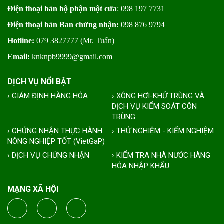
Điện thoại bàn bộ phận một cửa
: 098 197 7731
Điện thoại bàn Ban chứng nhận:
098 876 9794
Hotline:
079 3827777 (Mr. Tuấn)
Email:
knknpb9999@gmail.com
DỊCH VỤ NỔI BẬT
› GIÁM ĐỊNH HÀNG HÓA
› XÔNG HƠI-KHỬ TRÙNG VÀ
DỊCH VỤ KIỂM SOÁT CÔN
TRÙNG
› CHỨNG NHẬN THỰC HÀNH
› THỬ NGHIỆM - KIỂM NGHIỆM
NÔNG NGHIỆP TỐT (VietGaP)
› DỊCH VỤ CHỨNG NHẬN
› KIỂM TRA NHÀ NƯỚC HÀNG
HÓA NHẬP KHẨU
MẠNG XÃ HỘI