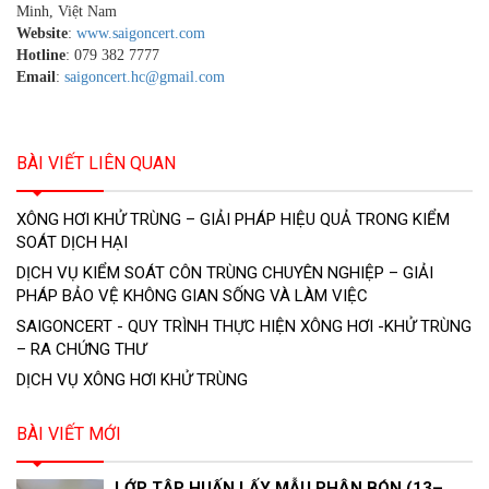
Minh, Việt Nam
Website
:
www.saigoncert.com
Hotline
: 079 382 7777
Email
:
saigoncert.hc@gmail.com
BÀI VIẾT LIÊN QUAN
XÔNG HƠI KHỬ TRÙNG – GIẢI PHÁP HIỆU QUẢ TRONG KIỂM
SOÁT DỊCH HẠI
DỊCH VỤ KIỂM SOÁT CÔN TRÙNG CHUYÊN NGHIỆP – GIẢI
PHÁP BẢO VỆ KHÔNG GIAN SỐNG VÀ LÀM VIỆC
SAIGONCERT - QUY TRÌNH THỰC HIỆN XÔNG HƠI -KHỬ TRÙNG
– RA CHỨNG THƯ
DỊCH VỤ XÔNG HƠI KHỬ TRÙNG
BÀI VIẾT MỚI
LỚP TẬP HUẤN LẤY MẪU PHÂN BÓN (13–