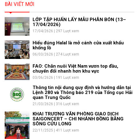
BÀI VIẾT MỚI
LỚP TẬP HUẤN LẤY MẪU PHÂN BÓN (13–
17/04/2026)
17/04/2626 | 297 Lượt xem
Hiểu đúng Halal là mở cánh cửa xuất khẩu
khổng lồ
06/03/2626 | 274 Lượt xem
FAO: Chăn nuôi Việt Nam vươn top đầu,
chuyển đổi nhanh hơn khu vực
03/06/2626 | 191 Lượt xem
Thông tin nội dung quy định và hướng dẫn tại
Lệnh 280 và Thông báo 219 của Tổng cục Hải
quan Trung Quốc
21/03/2626 | 316 Lượt xem
KHAI TRƯƠNG VĂN PHÒNG GIAO DỊCH
SAIGONCERT – CHI NHÁNH ĐỒNG BẰNG
SÔNG CỬU LONG
22/11/2525 | 411 Lượt xem