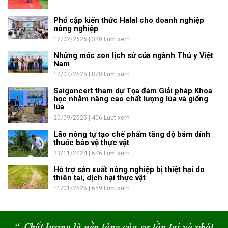
Phổ cập kiến thức Halal cho doanh nghiệp
nông nghiệp
12/02/2626 | 340 Lượt xem
Những mốc son lịch sử của ngành Thú y Việt
Nam
12/07/2525 | 878 Lượt xem
Saigoncert tham dự Tọa đàm Giải pháp Khoa
học nhằm nâng cao chất lượng lúa và giống
lúa
20/09/2525 | 406 Lượt xem
Lão nông tự tạo chế phẩm tăng độ bám dính
thuốc bảo vệ thực vật
23/11/2424 | 646 Lượt xem
Hỗ trợ sản xuất nông nghiệp bị thiệt hại do
thiên tai, dịch hại thực vật
11/01/2525 | 659 Lượt xem
“
Chất lượng là nền tảng của sự tồn tại và phát