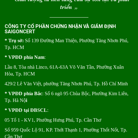
triển
“
CÔNG TY CỔ PHẦN CHỨNG NHẬN VÀ GIÁM ĐỊNH
SAIGONCERT
* Trụ sở:
Số 139 Đường Man Thiện, Phường Tăng Nhơn Phú,
Tp. HCM
* VPĐD phía Nam
:
Lầu 8, Tòa nhà Linco, 61A-63A Võ Văn Tần, Phường Xuân
Hòa, Tp. HCM
429/2 Lê Văn Việt, phường Tăng Nhơn Phú, Tp. Hồ Chí Minh
* VPĐD phía Bắc
: Số 6 ngõ 95 Chùa Bộc, Phường Kim Liên,
Tp. Hà Nộ
i
* VPĐD tại ĐBSCL
:
05 Tổ 1 - KV1, Phường Hưng Phú, Tp. Cần Thơ
Số 959 Quốc Lộ 91, KP. Thới Thạnh 1, Phường Thốt Nốt, Tp.
Cần Thơ