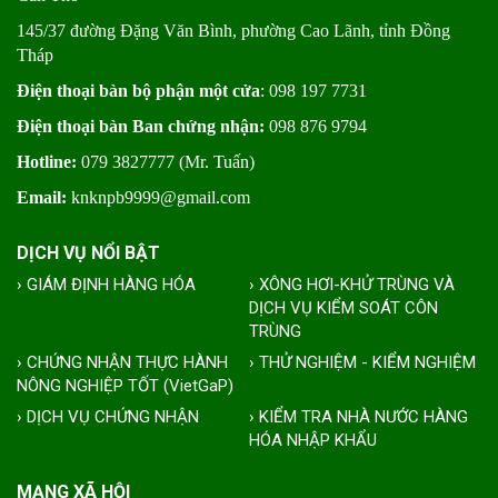
145/37 đường Đặng Văn Bình, phường Cao Lãnh, tỉnh Đồng
Tháp
Điện thoại bàn bộ phận một cửa
: 098 197 7731
Điện thoại bàn Ban chứng nhận:
098 876 9794
Hotline:
079 3827777 (Mr. Tuấn)
Email:
knknpb9999@gmail.com
DỊCH VỤ NỔI BẬT
› GIÁM ĐỊNH HÀNG HÓA
› XÔNG HƠI-KHỬ TRÙNG VÀ
DỊCH VỤ KIỂM SOÁT CÔN
TRÙNG
› CHỨNG NHẬN THỰC HÀNH
› THỬ NGHIỆM - KIỂM NGHIỆM
NÔNG NGHIỆP TỐT (VietGaP)
› DỊCH VỤ CHỨNG NHẬN
› KIỂM TRA NHÀ NƯỚC HÀNG
HÓA NHẬP KHẨU
MẠNG XÃ HỘI