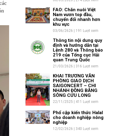
06/03/2626 | 274 Lượt xem
các
FAO: Chăn nuôi Việt
ón
Nam vươn top đầu,
chuyển đổi nhanh hơn
khu vực
03/06/2626 | 191 Lượt xem
Thông tin nội dung quy
định và hướng dẫn tại
Lệnh 280 và Thông báo
219 của Tổng cục Hải
quan Trung Quốc
21/03/2626 | 316 Lượt xem
KHAI TRƯƠNG VĂN
PHÒNG GIAO DỊCH
SAIGONCERT – CHI
NHÁNH ĐỒNG BẰNG
SÔNG CỬU LONG
22/11/2525 | 411 Lượt xem
Phổ cập kiến thức Halal
cho doanh nghiệp nông
nghiệp
12/02/2626 | 340 Lượt xem