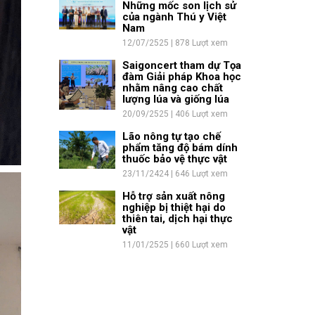
Những mốc son lịch sử
của ngành Thú y Việt
Nam
12/07/2525 | 878 Lượt xem
Saigoncert tham dự Tọa
đàm Giải pháp Khoa học
nhằm nâng cao chất
lượng lúa và giống lúa
20/09/2525 | 406 Lượt xem
Lão nông tự tạo chế
phẩm tăng độ bám dính
thuốc bảo vệ thực vật
23/11/2424 | 646 Lượt xem
Hỗ trợ sản xuất nông
nghiệp bị thiệt hại do
thiên tai, dịch hại thực
vật
11/01/2525 | 660 Lượt xem