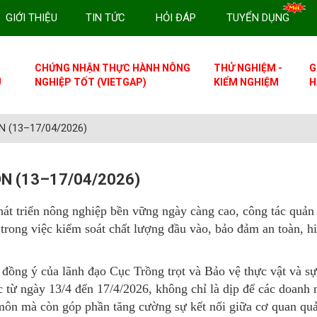
GIỚI THIỆU
TIN TỨC
HỎI ĐÁP
TUYỂN DỤNG
CHỨNG NHẬN THỰC HÀNH NÔNG
THỬ NGHIỆM -
G
U
NGHIỆP TỐT (VIETGAP)
KIỂM NGHIỆM
H
 (13–17/04/2026)
N (13–17/04/2026)
hát triển nông nghiệp bền vững ngày càng cao, công tác quản 
trong việc kiểm soát chất lượng đầu vào, bảo đảm an toàn, h
 đồng ý của lãnh đạo Cục Trồng trọt và Bảo vệ thực vật và s
c từ ngày 13/4 đến 17/4/2026, không chỉ là dịp để các doanh 
 môn mà còn góp phần tăng cường sự kết nối giữa cơ quan quả