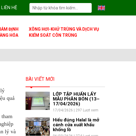
LIÊN HỆ
IÁM ĐỊNH
XÔNG HƠI-KHỬ TRÙNG VÀ DỊCH VỤ
ÀNG HÓA
KIỂM SOÁT CÔN TRÙNG
BÀI VIẾT MỚI
lý
LỚP TẬP HUẤN LẤY
iệu quả
MẪU PHÂN BÓN (13–
17/04/2026)
17/04/2626 | 297 Lượt xem
ự tham
Hiểu đúng Halal là mở
nghiệp
cánh cửa xuất khẩu
khổng lồ
n lý và