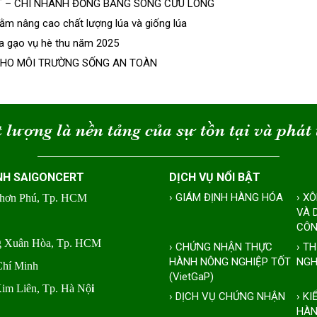
T – CHI NHÁNH ĐỒNG BẰNG SÔNG CỬU LONG
m nâng cao chất lượng lúa và giống lúa
úa gạo vụ hè thu năm 2025
 CHO MÔI TRƯỜNG SỐNG AN TOÀN
 lượng là nền tảng của sự tồn tại và phát 
NH SAIGONCERT
DỊCH VỤ NỔI BẬT
› GIÁM ĐỊNH HÀNG HÓA
› X
Nhơn Phú, Tp. HCM
VÀ 
CÔN
ng Xuân Hòa, Tp. HCM
› CHỨNG NHẬN THỰC
› T
HÀNH NÔNG NGHIỆP TỐT
NGH
Chí Minh
(VietGaP)
Kim Liên, Tp. Hà Nộ
i
› DỊCH VỤ CHỨNG NHẬN
› K
HÀN