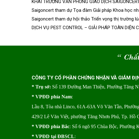
KHAI TRƯƠNG VĂN PHÒNG GIAO DỊCH SAIGONCER
Saigoncert tham dự Tọa đàm Giải pháp Khoa học nhằ
Saigoncert tham dự hội thảo Triển vọng thị trường l
DỊCH VỤ PEST CONTROL – GIẢI PHÁP TOÀN DIỆN
“
Chất
CÔNG TY CỔ PHẦN CHỨNG NHẬN VÀ GIÁM ĐỊ
* Trụ sở:
Số 139 Đường Man Thiện, Phường Tăng 
* VPĐD phía Nam
:
Lầu 8, Tòa nhà Linco, 61A-63A Võ Văn Tần, Phườ
429/2 Lê Văn Việt, phường Tăng Nhơn Phú, Tp. Hồ 
* VPĐD phía Bắc
: Số 6 ngõ 95 Chùa Bộc, Phường 
* VPĐD tại ĐBSCL
: