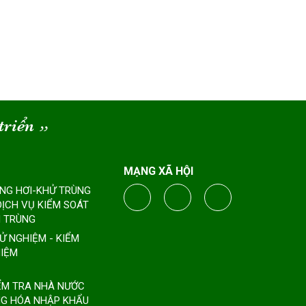
triển
“
MẠNG XÃ HỘI
ÔNG HƠI-KHỬ TRÙNG
DỊCH VỤ KIỂM SOÁT
 TRÙNG
HỬ NGHIỆM - KIỂM
IỆM
IỂM TRA NHÀ NƯỚC
G HÓA NHẬP KHẨU