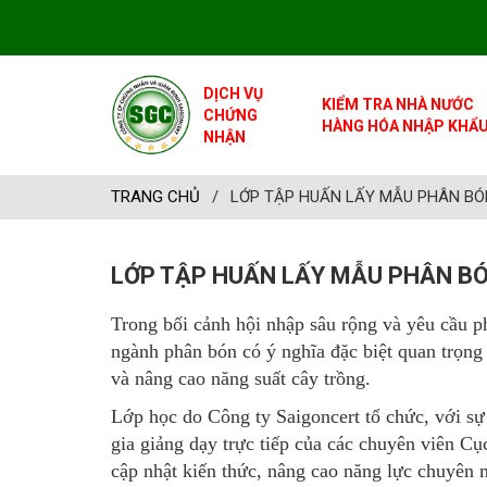
DỊCH VỤ
KIỂM TRA NHÀ NƯỚC
CHỨNG
HÀNG HÓA NHẬP KHẨ
NHẬN
TRANG CHỦ
/
LỚP TẬP HUẤN LẤY MẪU PHÂN BÓN
LỚP TẬP HUẤN LẤY MẪU PHÂN BÓ
Trong bối cảnh hội nhập sâu rộng và yêu cầu p
ngành phân bón có ý nghĩa đặc biệt quan trọng 
và nâng cao năng suất cây trồng.
Lớp học do Công ty Saigoncert tổ chức, với sự
gia giảng dạy trực tiếp của các chuyên viên Cụ
cập nhật kiến thức, nâng cao năng lực chuyên