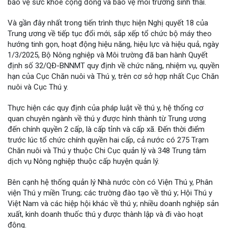
bảo vệ sức khỏe cộng đồng và bảo vệ môi trường sinh thái.
Và gần đây nhất trong tiến trình thực hiện Nghị quyết 18 của
Trung ương về tiếp tục đổi mới, sắp xếp tổ chức bộ máy theo
hướng tinh gọn, hoạt động hiệu năng, hiệu lực và hiệu quả, ngày
1/3/2025, Bộ Nông nghiệp và Môi trường đã ban hành Quyết
định số 32/QĐ-BNNMT quy định về chức năng, nhiệm vụ, quyền
hạn của Cục Chăn nuôi và Thú y, trên cơ sở hợp nhất Cục Chăn
nuôi và Cục Thú y.
Thực hiện các quy định của pháp luật về thú y, hệ thống cơ
quan chuyên ngành về thú y được hình thành từ Trung ương
đến chính quyền 2 cấp, là cấp tỉnh và cấp xã. Đến thời điểm
trước lúc tổ chức chính quyền hai cấp, cả nước có 275 Trạm
Chăn nuôi và Thú y thuộc Chi Cục quản lý và 348 Trung tâm
dịch vụ Nông nghiệp thuộc cấp huyện quản lý.
Bên cạnh hệ thống quản lý Nhà nước còn có Viện Thú y, Phân
viện Thú y miền Trung; các trường đào tạo về thú y; Hội Thú y
Việt Nam và các hiệp hội khác về thú y; nhiều doanh nghiệp sản
xuất, kinh doanh thuốc thú y được thành lập và đi vào hoạt
động.