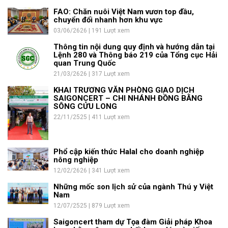
FAO: Chăn nuôi Việt Nam vươn top đầu,
chuyển đổi nhanh hơn khu vực
03/06/2626 | 191 Lượt xem
Thông tin nội dung quy định và hướng dẫn tại
Lệnh 280 và Thông báo 219 của Tổng cục Hải
quan Trung Quốc
21/03/2626 | 317 Lượt xem
KHAI TRƯƠNG VĂN PHÒNG GIAO DỊCH
SAIGONCERT – CHI NHÁNH ĐỒNG BẰNG
SÔNG CỬU LONG
22/11/2525 | 411 Lượt xem
Phổ cập kiến thức Halal cho doanh nghiệp
nông nghiệp
12/02/2626 | 341 Lượt xem
Những mốc son lịch sử của ngành Thú y Việt
Nam
12/07/2525 | 879 Lượt xem
Saigoncert tham dự Tọa đàm Giải pháp Khoa