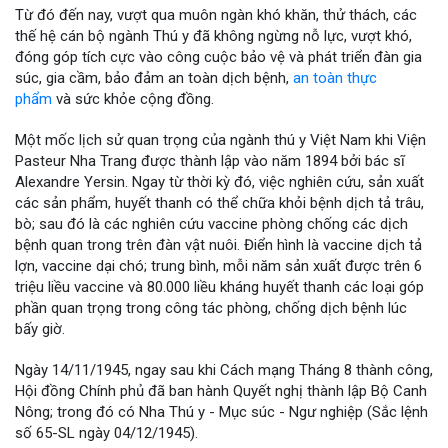
Từ đó đến nay, vượt qua muôn ngàn khó khăn, thử thách, các
thế hệ cán bộ ngành Thú y đã không ngừng nỗ lực, vượt khó,
đóng góp tích cực vào công cuộc bảo vệ và phát triển đàn gia
súc, gia cầm, bảo đảm an toàn dịch bệnh,
an toàn thực
phẩm
và sức khỏe cộng đồng.
Một mốc lịch sử quan trọng của ngành thú y Việt Nam khi Viện
Pasteur Nha Trang được thành lập vào năm 1894 bởi bác sĩ
Alexandre Yersin. Ngay từ thời kỳ đó, việc nghiên cứu, sản xuất
các sản phẩm, huyết thanh có thể chữa khỏi bệnh dịch tả trâu,
bò; sau đó là các nghiên cứu vaccine phòng chống các dịch
bệnh quan trong trên đàn vật nuôi. Điển hình là vaccine dịch tả
lợn, vaccine dại chó; trung bình, mỗi năm sản xuất được trên 6
triệu liều vaccine và 80.000 liều kháng huyết thanh các loại góp
phần quan trọng trong công tác phòng, chống dịch bệnh lúc
bấy giờ.
Ngày 14/11/1945, ngay sau khi Cách mạng Tháng 8 thành công,
Hội đồng Chính phủ đã ban hành Quyết nghị thành lập Bộ Canh
Nông; trong đó có Nha Thú y - Mục súc - Ngư nghiệp (Sắc lệnh
số 65-SL ngày 04/12/1945).