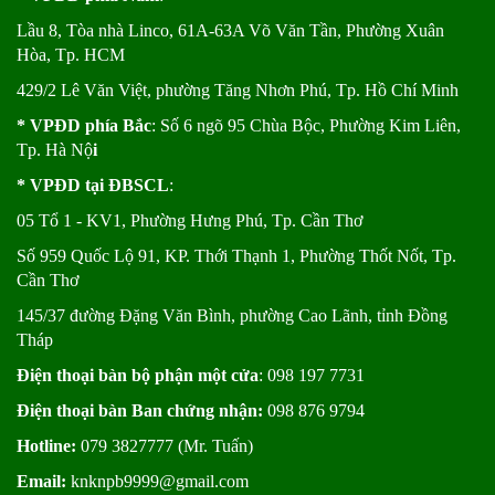
Lầu 8, Tòa nhà Linco, 61A-63A Võ Văn Tần, Phường Xuân
Hòa, Tp. HCM
429/2 Lê Văn Việt, phường Tăng Nhơn Phú, Tp. Hồ Chí Minh
* VPĐD phía Bắc
: Số 6 ngõ 95 Chùa Bộc, Phường Kim Liên,
Tp. Hà Nộ
i
* VPĐD tại ĐBSCL
:
05 Tổ 1 - KV1, Phường Hưng Phú, Tp. Cần Thơ
Số 959 Quốc Lộ 91, KP. Thới Thạnh 1, Phường Thốt Nốt, Tp.
Cần Thơ
145/37 đường Đặng Văn Bình, phường Cao Lãnh, tỉnh Đồng
Tháp
Điện thoại bàn bộ phận một cửa
: 098 197 7731
Điện thoại bàn Ban chứng nhận:
098 876 9794
Hotline:
079 3827777 (Mr. Tuấn)
Email:
knknpb9999@gmail.com