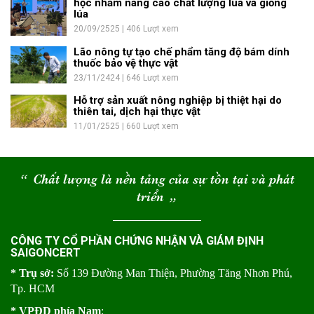
học nhằm nâng cao chất lượng lúa và giống
lúa
20/09/2525 | 406 Lượt xem
Lão nông tự tạo chế phẩm tăng độ bám dính
thuốc bảo vệ thực vật
23/11/2424 | 646 Lượt xem
Hỗ trợ sản xuất nông nghiệp bị thiệt hại do
thiên tai, dịch hại thực vật
11/01/2525 | 660 Lượt xem
“
Chất lượng là nền tảng của sự tồn tại và phát
triển
“
CÔNG TY CỔ PHẦN CHỨNG NHẬN VÀ GIÁM ĐỊNH
SAIGONCERT
* Trụ sở:
Số 139 Đường Man Thiện, Phường Tăng Nhơn Phú,
Tp. HCM
* VPĐD phía Nam
: