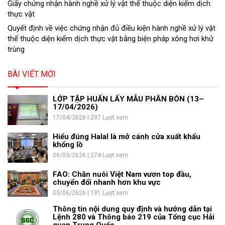
Giấy chứng nhận hành nghề xử lý vật thể thuộc diện kiểm dịch
thực vật
Quyết định về việc chứng nhận đủ điều kiện hành nghề xử lý vật
thể thuộc diện kiểm dịch thực vật bằng biện pháp xông hơi khử
trùng
BÀI VIẾT MỚI
LỚP TẬP HUẤN LẤY MẪU PHÂN BÓN (13–
17/04/2026)
17/04/2626 | 297 Lượt xem
Hiểu đúng Halal là mở cánh cửa xuất khẩu
khổng lồ
06/03/2626 | 274 Lượt xem
FAO: Chăn nuôi Việt Nam vươn top đầu,
chuyển đổi nhanh hơn khu vực
03/06/2626 | 191 Lượt xem
Thông tin nội dung quy định và hướng dẫn tại
Lệnh 280 và Thông báo 219 của Tổng cục Hải
quan Trung Quốc