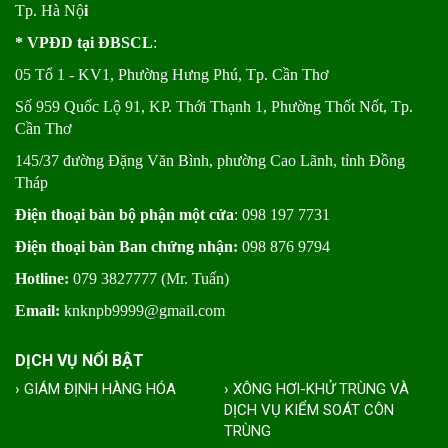
Tp. Hà Nộ
i
* VPĐD tại ĐBSCL
:
05 Tổ 1 - KV1, Phường Hưng Phú, Tp. Cần Thơ
Số 959 Quốc Lộ 91, KP. Thới Thạnh 1, Phường Thốt Nốt, Tp.
Cần Thơ
145/37 đường Đặng Văn Bình, phường Cao Lãnh, tỉnh Đồng
Tháp
Điện thoại bàn bộ phận một cửa
: 098 197 7731
Điện thoại bàn Ban chứng nhận:
098 876 9794
Hotline:
079 3827777 (Mr. Tuấn)
Email:
knknpb9999@gmail.com
DỊCH VỤ NỔI BẬT
› GIÁM ĐỊNH HÀNG HÓA
› XÔNG HƠI-KHỬ TRÙNG VÀ
DỊCH VỤ KIỂM SOÁT CÔN
TRÙNG