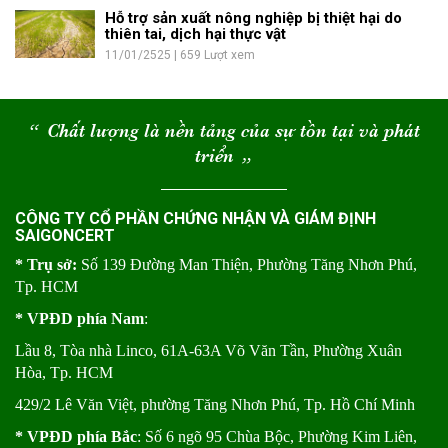
Hỗ trợ sản xuất nông nghiệp bị thiệt hại do
thiên tai, dịch hại thực vật
11/01/2525 | 659 Lượt xem
“
Chất lượng là nền tảng của sự tồn tại và phát
triển
“
CÔNG TY CỔ PHẦN CHỨNG NHẬN VÀ GIÁM ĐỊNH
SAIGONCERT
* Trụ sở:
Số 139 Đường Man Thiện, Phường Tăng Nhơn Phú,
Tp. HCM
* VPĐD phía Nam
:
Lầu 8, Tòa nhà Linco, 61A-63A Võ Văn Tần, Phường Xuân
Hòa, Tp. HCM
429/2 Lê Văn Việt, phường Tăng Nhơn Phú, Tp. Hồ Chí Minh
* VPĐD phía Bắc
: Số 6 ngõ 95 Chùa Bộc, Phường Kim Liên,