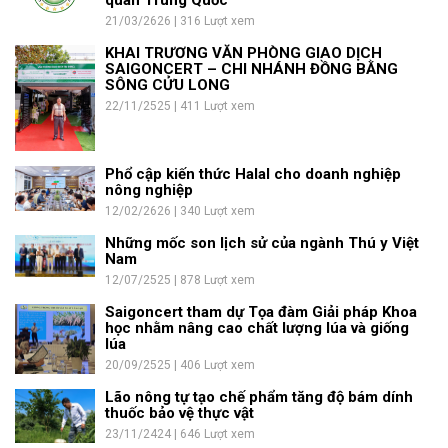
21/03/2626 | 316 Lượt xem
KHAI TRƯƠNG VĂN PHÒNG GIAO DỊCH
SAIGONCERT – CHI NHÁNH ĐỒNG BẰNG
SÔNG CỬU LONG
22/11/2525 | 411 Lượt xem
Phổ cập kiến thức Halal cho doanh nghiệp
nông nghiệp
12/02/2626 | 340 Lượt xem
Những mốc son lịch sử của ngành Thú y Việt
Nam
12/07/2525 | 878 Lượt xem
Saigoncert tham dự Tọa đàm Giải pháp Khoa
học nhằm nâng cao chất lượng lúa và giống
lúa
20/09/2525 | 406 Lượt xem
Lão nông tự tạo chế phẩm tăng độ bám dính
thuốc bảo vệ thực vật
23/11/2424 | 646 Lượt xem