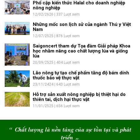
Phổ cập kiến thức Halal cho doanh nghiệp
nông nghiệp
12/02/2626 | 337 Lượt xem
Những mốc son lịch sử của ngành Thú y Việt
Nam
12/07/2525 | 876 Lượt xem
Saigoncert tham dự Tọa đàm Giải pháp Khoa
học nhằm nâng cao chất lượng lúa và giống
lúa
20/09/2525 | 404 Lượt xem
Lão nông tự tạo chế phẩm tăng độ bám dính
thuốc bảo vệ thực vật
23/11/2424 | 643 Lượt xem
Hỗ trợ sản xuất nông nghiệp bị thiệt hại do
thiên tai, dịch hại thực vật
11/01/2525 | 656 Lượt xem
“
Chất lượng là nền tảng của sự tồn tại và phát
triển
“