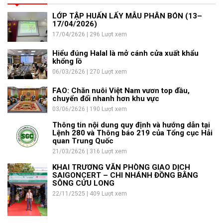
LỚP TẬP HUẤN LẤY MẪU PHÂN BÓN (13–
17/04/2026)
17/04/2626 | 296 Lượt xem
Hiểu đúng Halal là mở cánh cửa xuất khẩu
khổng lồ
06/03/2626 | 270 Lượt xem
FAO: Chăn nuôi Việt Nam vươn top đầu,
chuyển đổi nhanh hơn khu vực
03/06/2626 | 190 Lượt xem
Thông tin nội dung quy định và hướng dẫn tại
Lệnh 280 và Thông báo 219 của Tổng cục Hải
quan Trung Quốc
21/03/2626 | 316 Lượt xem
KHAI TRƯƠNG VĂN PHÒNG GIAO DỊCH
SAIGONCERT – CHI NHÁNH ĐỒNG BẰNG
SÔNG CỬU LONG
22/11/2525 | 409 Lượt xem