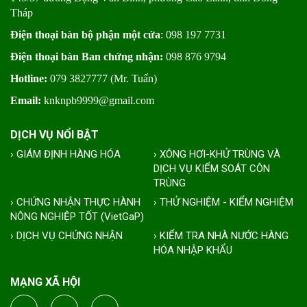
Tháp
Điện thoại bàn bộ phận một cửa
: 098 197 7731
Điện thoại bàn Ban chứng nhận:
098 876 9794
Hotline:
079 3827777 (Mr. Tuấn)
Email:
knknpb9999@gmail.com
DỊCH VỤ NỔI BẬT
› GIÁM ĐỊNH HÀNG HÓA
› XÔNG HƠI-KHỬ TRÙNG VÀ
DỊCH VỤ KIỂM SOÁT CÔN
TRÙNG
› CHỨNG NHẬN THỰC HÀNH
› THỬ NGHIỆM - KIỂM NGHIỆM
NÔNG NGHIỆP TỐT (VietGaP)
› DỊCH VỤ CHỨNG NHẬN
› KIỂM TRA NHÀ NƯỚC HÀNG
HÓA NHẬP KHẨU
MẠNG XÃ HỘI