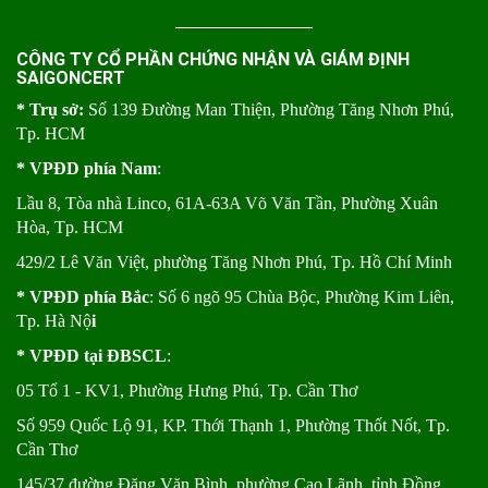
CÔNG TY CỔ PHẦN CHỨNG NHẬN VÀ GIÁM ĐỊNH
SAIGONCERT
* Trụ sở:
Số 139 Đường Man Thiện, Phường Tăng Nhơn Phú,
Tp. HCM
* VPĐD phía Nam
:
Lầu 8, Tòa nhà Linco, 61A-63A Võ Văn Tần, Phường Xuân
Hòa, Tp. HCM
429/2 Lê Văn Việt, phường Tăng Nhơn Phú, Tp. Hồ Chí Minh
* VPĐD phía Bắc
: Số 6 ngõ 95 Chùa Bộc, Phường Kim Liên,
Tp. Hà Nộ
i
* VPĐD tại ĐBSCL
:
05 Tổ 1 - KV1, Phường Hưng Phú, Tp. Cần Thơ
Số 959 Quốc Lộ 91, KP. Thới Thạnh 1, Phường Thốt Nốt, Tp.
Cần Thơ
145/37 đường Đặng Văn Bình, phường Cao Lãnh, tỉnh Đồng