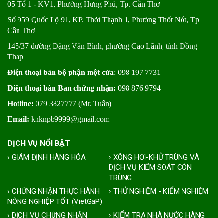
05 Tổ 1 - KV1, Phường Hưng Phú, Tp. Cần Thơ
Số 959 Quốc Lộ 91, KP. Thới Thạnh 1, Phường Thốt Nốt, Tp.
Cần Thơ
145/37 đường Đặng Văn Bình, phường Cao Lãnh, tỉnh Đồng
Tháp
Điện thoại bàn bộ phận một cửa
: 098 197 7731
Điện thoại bàn Ban chứng nhận:
098 876 9794
Hotline:
079 3827777 (Mr. Tuấn)
Email:
knknpb9999@gmail.com
DỊCH VỤ NỔI BẬT
› GIÁM ĐỊNH HÀNG HÓA
› XÔNG HƠI-KHỬ TRÙNG VÀ
DỊCH VỤ KIỂM SOÁT CÔN
TRÙNG
› CHỨNG NHẬN THỰC HÀNH
› THỬ NGHIỆM - KIỂM NGHIỆM
NÔNG NGHIỆP TỐT (VietGaP)
› DỊCH VỤ CHỨNG NHẬN
› KIỂM TRA NHÀ NƯỚC HÀNG