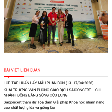
BÀI VIẾT LIÊN QUAN
LỚP TẬP HUẤN LẤY MẪU PHÂN BÓN (13–17/04/2026)
KHAI TRƯƠNG VĂN PHÒNG GIAO DỊCH SAIGONCERT – CHI
NHÁNH ĐỒNG BẰNG SÔNG CỬU LONG
Saigoncert tham dự Tọa đàm Giải pháp Khoa học nhằm nâng
cao chất lượng lúa và giống lúa