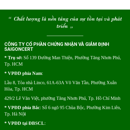
“
Chất lượng là nền tảng của sự tồn tại và phát
triển
“
CÔNG TY CỔ PHẦN CHỨNG NHẬN VÀ GIÁM ĐỊNH
SAIGONCERT
* Trụ sở:
Số 139 Đường Man Thiện, Phường Tăng Nhơn Phú,
Tp. HCM
* VPĐD phía Nam
:
Lầu 8, Tòa nhà Linco, 61A-63A Võ Văn Tần, Phường Xuân
Hòa, Tp. HCM
429/2 Lê Văn Việt, phường Tăng Nhơn Phú, Tp. Hồ Chí Minh
* VPĐD phía Bắc
: Số 6 ngõ 95 Chùa Bộc, Phường Kim Liên,
Tp. Hà Nộ
i
* VPĐD tại ĐBSCL
: