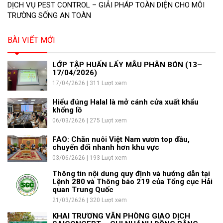
DỊCH VỤ PEST CONTROL – GIẢI PHÁP TOÀN DIỆN CHO MÔI
TRƯỜNG SỐNG AN TOÀN
BÀI VIẾT MỚI
LỚP TẬP HUẤN LẤY MẪU PHÂN BÓN (13–
17/04/2026)
17/04/2626 | 311 Lượt xem
Hiểu đúng Halal là mở cánh cửa xuất khẩu
khổng lồ
06/03/2626 | 275 Lượt xem
FAO: Chăn nuôi Việt Nam vươn top đầu,
chuyển đổi nhanh hơn khu vực
03/06/2626 | 193 Lượt xem
Thông tin nội dung quy định và hướng dẫn tại
Lệnh 280 và Thông báo 219 của Tổng cục Hải
quan Trung Quốc
21/03/2626 | 320 Lượt xem
KHAI TRƯƠNG VĂN PHÒNG GIAO DỊCH