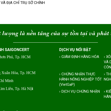
 VÀ ĐỊA CHỈ TRỤ SỞ CHÍNH
 lượng là nền tảng của sự tồn tại và phát 
NH SAIGONCERT
DỊCH VỤ NỔI BẬT
› GIÁM ĐỊNH HÀNG HÓA
› X
Nhơn Phú, Tp. HCM
VÀ 
CÔN
ng Xuân Hòa, Tp. HCM
› CHỨNG NHẬN THỰC
› T
HÀNH NÔNG NGHIỆP TỐT
NGH
Chí Minh
(VietGaP)
Kim Liên, Tp. Hà Nộ
i
› DỊCH VỤ CHỨNG NHẬN
› K
HÀN