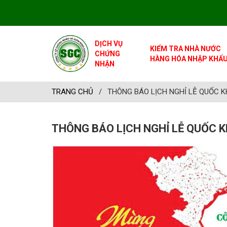
DỊCH VỤ
KIỂM TRA NHÀ NƯỚC
CHỨNG
HÀNG HÓA NHẬP KHẨ
NHẬN
TRANG CHỦ
/
THÔNG BÁO LỊCH NGHỈ LỄ QUỐC K
THÔNG BÁO LỊCH NGHỈ LỄ QUỐC 