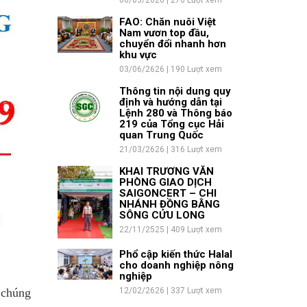
06/03/2626 | 270 Lượt xem
FAO: Chăn nuôi Việt
Nam vươn top đầu,
chuyển đổi nhanh hơn
khu vực
03/06/2626 | 190 Lượt xem
Thông tin nội dung quy
định và hướng dẫn tại
Lệnh 280 và Thông báo
219 của Tổng cục Hải
quan Trung Quốc
21/03/2626 | 316 Lượt xem
KHAI TRƯƠNG VĂN
PHÒNG GIAO DỊCH
SAIGONCERT – CHI
NHÁNH ĐỒNG BẰNG
SÔNG CỬU LONG
22/11/2525 | 409 Lượt xem
Phổ cập kiến thức Halal
cho doanh nghiệp nông
nghiệp
 chúng
12/02/2626 | 337 Lượt xem