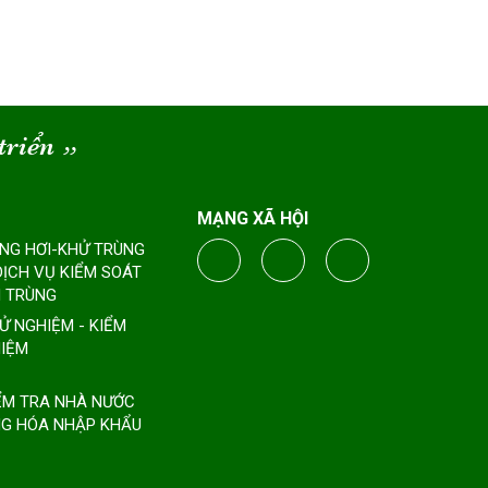
triển
“
MẠNG XÃ HỘI
ÔNG HƠI-KHỬ TRÙNG
DỊCH VỤ KIỂM SOÁT
 TRÙNG
HỬ NGHIỆM - KIỂM
IỆM
IỂM TRA NHÀ NƯỚC
G HÓA NHẬP KHẨU