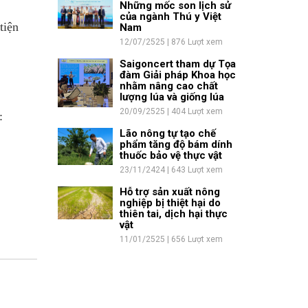
Những mốc son lịch sử
của ngành Thú y Việt
tiện
Nam
12/07/2525 | 876 Lượt xem
Saigoncert tham dự Tọa
đàm Giải pháp Khoa học
nhằm nâng cao chất
lượng lúa và giống lúa
20/09/2525 | 404 Lượt xem
:
Lão nông tự tạo chế
phẩm tăng độ bám dính
thuốc bảo vệ thực vật
23/11/2424 | 643 Lượt xem
Hỗ trợ sản xuất nông
nghiệp bị thiệt hại do
thiên tai, dịch hại thực
vật
11/01/2525 | 656 Lượt xem