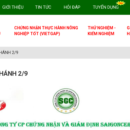
GIỚI THIỆU
TIN TỨC
HỎI ĐÁP
TUYỂN DỤNG
CHỨNG NHẬN THỰC HÀNH NÔNG
THỬ NGHIỆM -
G
U
NGHIỆP TỐT (VIETGAP)
KIỂM NGHIỆM
H
HÁNH 2/9
KHÁNH 2/9