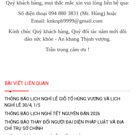
Quý khách hàng, mọi thắc mắc xin vui lòng liên hệ qua:
Số điện thoại 094 880 3831 (Mr. Hùng) hoặc
Email: knknpb9999@gmail.com
Kính chúc Quý khách hàng, Quý đối tác năm mới dồi
dào sức khỏe - An khang Thịnh vượng.
Trân trọng cảm ơn !
BÀI VIẾT LIÊN QUAN
THÔNG BÁO LỊCH NGHỈ LỄ GIỖ TỔ HÙNG VƯƠNG VÀ LỊCH
NGHỈ LỄ 30/4; 1/5
THÔNG BÁO LỊCH NGHỈ TẾT NGUYÊN ĐÁN 2026
THÔNG BÁO THAY ĐỔI NGƯỜI ĐẠI DIỆN PHÁP LUẬT VÀ ĐỊA
CHỈ TRỤ SỞ CHÍNH