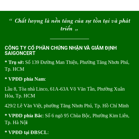
“
Chất lượng là nền tảng của sự tồn tại và phát
triển
“
CÔNG TY CỔ PHẦN CHỨNG NHẬN VÀ GIÁM ĐỊNH
SAIGONCERT
* Trụ sở:
Số 139 Đường Man Thiện, Phường Tăng Nhơn Phú,
Tp. HCM
* VPĐD phía Nam
:
Lầu 8, Tòa nhà Linco, 61A-63A Võ Văn Tần, Phường Xuân
Hòa, Tp. HCM
429/2 Lê Văn Việt, phường Tăng Nhơn Phú, Tp. Hồ Chí Minh
* VPĐD phía Bắc
: Số 6 ngõ 95 Chùa Bộc, Phường Kim Liên,
Tp. Hà Nộ
i
* VPĐD tại ĐBSCL
: