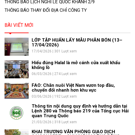
THÔNG BÁO LỊCH NGHỈ LỄ QUỐC KHÁNH 2/9
THÔNG BÁO THAY ĐỔI ĐỊA CHỈ CÔNG TY
BÀI VIẾT MỚI
LỚP TẬP HUẤN LẤY MẪU PHÂN BÓN (13–
17/04/2026)
17/04/2626 | 301 Lượt xem
Hiểu đúng Halal là mở cánh cửa xuất khẩu
khổng lồ
06/03/2626 | 274 Lượt xem
FAO: Chăn nuôi Việt Nam vươn top đầu,
chuyển đổi nhanh hơn khu vực
03/06/2626 | 192 Lượt xem
Thông tin nội dung quy định và hướng dẫn tại
Lệnh 280 và Thông báo 219 của Tổng cục Hải
quan Trung Quốc
21/03/2626 | 318 Lượt xem
KHAI TRƯƠNG VĂN PHÒNG GIAO DỊCH