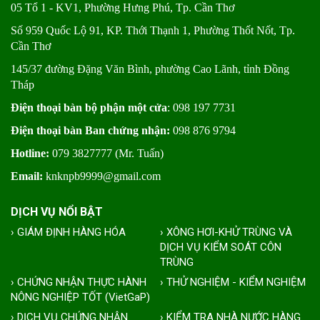
05 Tổ 1 - KV1, Phường Hưng Phú, Tp. Cần Thơ
Số 959 Quốc Lộ 91, KP. Thới Thạnh 1, Phường Thốt Nốt, Tp.
Cần Thơ
145/37 đường Đặng Văn Bình, phường Cao Lãnh, tỉnh Đồng
Tháp
Điện thoại bàn bộ phận một cửa
: 098 197 7731
Điện thoại bàn Ban chứng nhận:
098 876 9794
Hotline:
079 3827777 (Mr. Tuấn)
Email:
knknpb9999@gmail.com
DỊCH VỤ NỔI BẬT
› GIÁM ĐỊNH HÀNG HÓA
› XÔNG HƠI-KHỬ TRÙNG VÀ
DỊCH VỤ KIỂM SOÁT CÔN
TRÙNG
› CHỨNG NHẬN THỰC HÀNH
› THỬ NGHIỆM - KIỂM NGHIỆM
NÔNG NGHIỆP TỐT (VietGaP)
› DỊCH VỤ CHỨNG NHẬN
› KIỂM TRA NHÀ NƯỚC HÀNG