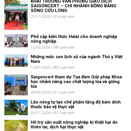
KHAI TRƯƠNG VĂN PHÒNG GIAO DỊCH
SAIGONCERT – CHI NHÁNH ĐỒNG BẰNG
SÔNG CỬU LONG
22/11/2525 | 414 Lượt xem
Phổ cập kiến thức Halal cho doanh nghiệp
nông nghiệp
12/02/2626 | 345 Lượt xem
Những mốc son lịch sử của ngành Thú y Việt
Nam
12/07/2525 | 883 Lượt xem
Saigoncert tham dự Tọa đàm Giải pháp Khoa
học nhằm nâng cao chất lượng lúa và giống
lúa
20/09/2525 | 411 Lượt xem
Lão nông tự tạo chế phẩm tăng độ bám dính
thuốc bảo vệ thực vật
23/11/2424 | 651 Lượt xem
Hỗ trợ sản xuất nông nghiệp bị thiệt hại do
thiên tai, dịch hại thực vật