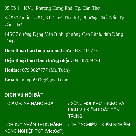
05 Tổ 1 - KV1, Phường Hưng Phú, Tp. Cần Thơ
Số 959 Quốc Lộ 91, KP. Thới Thạnh 1, Phường Thốt Nốt, Tp.
Cần Thơ
145/37 đường Đặng Văn Bình, phường Cao Lãnh, tỉnh Đồng
Tháp
Điện thoại bàn bộ phận một cửa
: 098 197 7731
Điện thoại bàn Ban chứng nhận:
098 876 9794
Hotline:
079 3827777 (Mr. Tuấn)
Email:
knknpb9999@gmail.com
DỊCH VỤ NỔI BẬT
› GIÁM ĐỊNH HÀNG HÓA
› XÔNG HƠI-KHỬ TRÙNG VÀ
DỊCH VỤ KIỂM SOÁT CÔN
TRÙNG
› CHỨNG NHẬN THỰC HÀNH
› THỬ NGHIỆM - KIỂM NGHIỆM
NÔNG NGHIỆP TỐT (VietGaP)