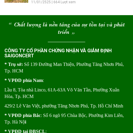
11/01/2525 | 664 Lượt xem
“
Chất lượng là nền tảng của sự tồn tại và phát
triển
“
CÔNG TY CỔ PHẦN CHỨNG NHẬN VÀ GIÁM ĐỊNH
SAIGONCERT
* Trụ sở:
Số 139 Đường Man Thiện, Phường Tăng Nhơn Phú,
Tp. HCM
* VPĐD phía Nam
:
Lầu 8, Tòa nhà Linco, 61A-63A Võ Văn Tần, Phường Xuân
Hòa, Tp. HCM
429/2 Lê Văn Việt, phường Tăng Nhơn Phú, Tp. Hồ Chí Minh
* VPĐD phía Bắc
: Số 6 ngõ 95 Chùa Bộc, Phường Kim Liên,
Tp. Hà Nộ
i
* VPĐD tại ĐBSCL
: