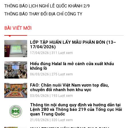
THÔNG BÁO LỊCH NGHỈ LỄ QUỐC KHÁNH 2/9
THÔNG BÁO THAY ĐỔI ĐỊA CHỈ CÔNG TY
BÀI VIẾT MỚI
LỚP TẬP HUẤN LẤY MẪU PHÂN BÓN (13–
17/04/2026)
17/04/2626 | 311 Lượt xem
Hiểu đúng Halal là mở cánh cửa xuất khẩu
khổng lồ
06/03/2626 | 275 Lượt xem
FAO: Chăn nuôi Việt Nam vươn top đầu,
chuyển đổi nhanh hơn khu vực
03/06/2626 | 193 Lượt xem
Thông tin nội dung quy định và hướng dẫn tại
Lệnh 280 và Thông báo 219 của Tổng cục Hải
quan Trung Quốc
21/03/2626 | 320 Lượt xem