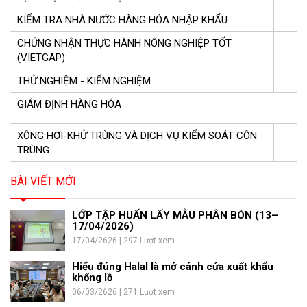
KIỂM TRA NHÀ NƯỚC HÀNG HÓA NHẬP KHẨU
CHỨNG NHẬN THỰC HÀNH NÔNG NGHIỆP TỐT
(VIETGAP)
THỬ NGHIỆM - KIỂM NGHIỆM
GIÁM ĐỊNH HÀNG HÓA
XÔNG HƠI-KHỬ TRÙNG VÀ DỊCH VỤ KIỂM SOÁT CÔN
TRÙNG
BÀI VIẾT MỚI
LỚP TẬP HUẤN LẤY MẪU PHÂN BÓN (13–
17/04/2026)
17/04/2626 | 297 Lượt xem
Hiểu đúng Halal là mở cánh cửa xuất khẩu
khổng lồ
06/03/2626 | 271 Lượt xem