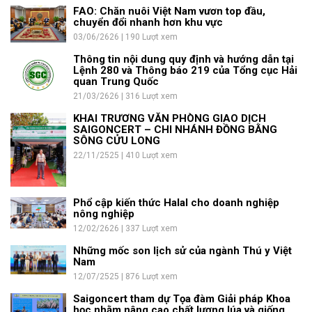
FAO: Chăn nuôi Việt Nam vươn top đầu,
chuyển đổi nhanh hơn khu vực
03/06/2626 | 190 Lượt xem
Thông tin nội dung quy định và hướng dẫn tại
Lệnh 280 và Thông báo 219 của Tổng cục Hải
quan Trung Quốc
21/03/2626 | 316 Lượt xem
KHAI TRƯƠNG VĂN PHÒNG GIAO DỊCH
SAIGONCERT – CHI NHÁNH ĐỒNG BẰNG
SÔNG CỬU LONG
22/11/2525 | 410 Lượt xem
Phổ cập kiến thức Halal cho doanh nghiệp
nông nghiệp
12/02/2626 | 337 Lượt xem
Những mốc son lịch sử của ngành Thú y Việt
Nam
12/07/2525 | 876 Lượt xem
Saigoncert tham dự Tọa đàm Giải pháp Khoa
học nhằm nâng cao chất lượng lúa và giống