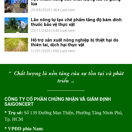
lúa
20/09/2525 | 404 Lượt xem
Lão nông tự tạo chế phẩm tăng độ bám dính
thuốc bảo vệ thực vật
23/11/2424 | 643 Lượt xem
Hỗ trợ sản xuất nông nghiệp bị thiệt hại do
thiên tai, dịch hại thực vật
11/01/2525 | 656 Lượt xem
“
Chất lượng là nền tảng của sự tồn tại và phát
triển
“
CÔNG TY CỔ PHẦN CHỨNG NHẬN VÀ GIÁM ĐỊNH
SAIGONCERT
* Trụ sở:
Số 139 Đường Man Thiện, Phường Tăng Nhơn Phú,
Tp. HCM
* VPĐD phía Nam
: