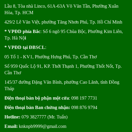
Lầu 8, Tòa nhà Linco, 61A-63A Võ Văn Tần, Phường Xuân
Hòa, Tp. HCM
429/2 Lê Văn Việt, phường Tăng Nhơn Phú, Tp. Hồ Chí Minh
* VPĐD phía Bắc
: Số 6 ngõ 95 Chùa Bộc, Phường Kim Liên,
Tp. Hà Nộ
i
* VPĐD tại ĐBSCL
:
05 Tổ 1 - KV1, Phường Hưng Phú, Tp. Cần Thơ
Số 959 Quốc Lộ 91, KP. Thới Thạnh 1, Phường Thốt Nốt, Tp.
Cần Thơ
145/37 đường Đặng Văn Bình, phường Cao Lãnh, tỉnh Đồng
Tháp
Điện thoại bàn bộ phận một cửa
: 098 197 7731
Điện thoại bàn Ban chứng nhận:
098 876 9794
Hotline:
079 3827777 (Mr. Tuấn)
Email:
knknpb9999@gmail.com