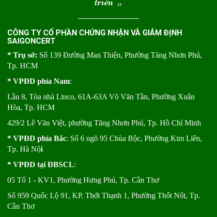
triển
“
CÔNG TY CỔ PHẦN CHỨNG NHẬN VÀ GIÁM ĐỊNH
SAIGONCERT
* Trụ sở:
Số 139 Đường Man Thiện, Phường Tăng Nhơn Phú,
Tp. HCM
* VPĐD phía Nam
:
Lầu 8, Tòa nhà Linco, 61A-63A Võ Văn Tần, Phường Xuân
Hòa, Tp. HCM
429/2 Lê Văn Việt, phường Tăng Nhơn Phú, Tp. Hồ Chí Minh
* VPĐD phía Bắc
: Số 6 ngõ 95 Chùa Bộc, Phường Kim Liên,
Tp. Hà Nộ
i
* VPĐD tại ĐBSCL
:
05 Tổ 1 - KV1, Phường Hưng Phú, Tp. Cần Thơ
Số 959 Quốc Lộ 91, KP. Thới Thạnh 1, Phường Thốt Nốt, Tp.
Cần Thơ