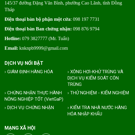
145/37 đường Đặng Văn Bình, phường Cao Lãnh, tỉnh Đồng
Tháp
Điện thoại bàn bộ phận một cửa
: 098 197 7731
Điện thoại bàn Ban chứng nhận:
098 876 9794
Hotline:
079 3827777 (Mr. Tuấn)
Email:
knknpb9999@gmail.com
DỊCH VỤ NỔI BẬT
› GIÁM ĐỊNH HÀNG HÓA
› XÔNG HƠI-KHỬ TRÙNG VÀ
DỊCH VỤ KIỂM SOÁT CÔN
TRÙNG
› CHỨNG NHẬN THỰC HÀNH
› THỬ NGHIỆM - KIỂM NGHIỆM
NÔNG NGHIỆP TỐT (VietGaP)
› DỊCH VỤ CHỨNG NHẬN
› KIỂM TRA NHÀ NƯỚC HÀNG
HÓA NHẬP KHẨU
MẠNG XÃ HỘI