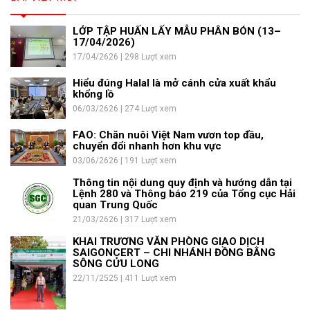
LỚP TẬP HUẤN LẤY MẪU PHÂN BÓN (13–
17/04/2026)
17/04/2626 | 298 Lượt xem
Hiểu đúng Halal là mở cánh cửa xuất khẩu
khổng lồ
06/03/2626 | 274 Lượt xem
FAO: Chăn nuôi Việt Nam vươn top đầu,
chuyển đổi nhanh hơn khu vực
03/06/2626 | 191 Lượt xem
Thông tin nội dung quy định và hướng dẫn tại
Lệnh 280 và Thông báo 219 của Tổng cục Hải
quan Trung Quốc
21/03/2626 | 317 Lượt xem
KHAI TRƯƠNG VĂN PHÒNG GIAO DỊCH
SAIGONCERT – CHI NHÁNH ĐỒNG BẰNG
SÔNG CỬU LONG
22/11/2525 | 411 Lượt xem