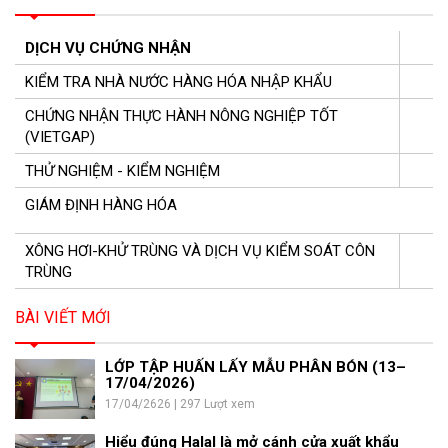
DỊCH VỤ CHỨNG NHẬN
KIỂM TRA NHÀ NƯỚC HÀNG HÓA NHẬP KHẨU
CHỨNG NHẬN THỰC HÀNH NÔNG NGHIỆP TỐT
(VIETGAP)
THỬ NGHIỆM - KIỂM NGHIỆM
GIÁM ĐỊNH HÀNG HÓA
XÔNG HƠI-KHỬ TRÙNG VÀ DỊCH VỤ KIỂM SOÁT CÔN
TRÙNG
BÀI VIẾT MỚI
LỚP TẬP HUẤN LẤY MẪU PHÂN BÓN (13–
17/04/2026)
17/04/2626 | 297 Lượt xem
Hiểu đúng Halal là mở cánh cửa xuất khẩu