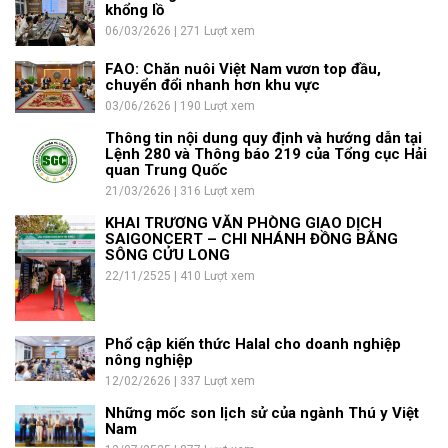
khổng lồ
06/03/2626 | 271 Lượt xem
FAO: Chăn nuôi Việt Nam vươn top đầu,
chuyển đổi nhanh hơn khu vực
03/06/2626 | 190 Lượt xem
Thông tin nội dung quy định và hướng dẫn tại
Lệnh 280 và Thông báo 219 của Tổng cục Hải
quan Trung Quốc
21/03/2626 | 316 Lượt xem
KHAI TRƯƠNG VĂN PHÒNG GIAO DỊCH
SAIGONCERT – CHI NHÁNH ĐỒNG BẰNG
SÔNG CỬU LONG
22/11/2525 | 410 Lượt xem
Phổ cập kiến thức Halal cho doanh nghiệp
nông nghiệp
12/02/2626 | 337 Lượt xem
Những mốc son lịch sử của ngành Thú y Việt
Nam