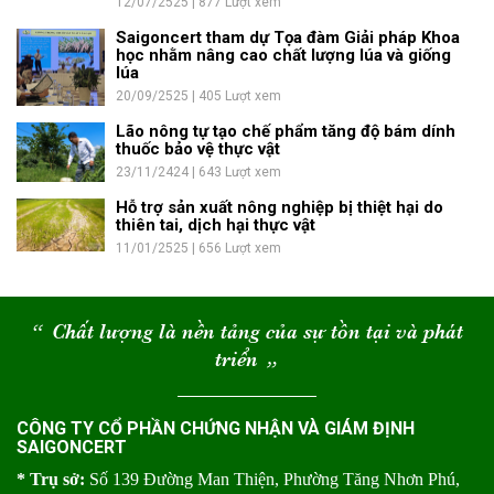
12/07/2525 | 877 Lượt xem
Saigoncert tham dự Tọa đàm Giải pháp Khoa
học nhằm nâng cao chất lượng lúa và giống
lúa
20/09/2525 | 405 Lượt xem
Lão nông tự tạo chế phẩm tăng độ bám dính
thuốc bảo vệ thực vật
23/11/2424 | 643 Lượt xem
Hỗ trợ sản xuất nông nghiệp bị thiệt hại do
thiên tai, dịch hại thực vật
11/01/2525 | 656 Lượt xem
“
Chất lượng là nền tảng của sự tồn tại và phát
triển
“
CÔNG TY CỔ PHẦN CHỨNG NHẬN VÀ GIÁM ĐỊNH
SAIGONCERT
* Trụ sở:
Số 139 Đường Man Thiện, Phường Tăng Nhơn Phú,