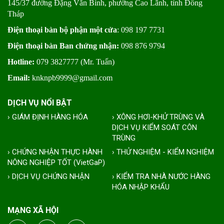
145/37 đường Đặng Văn Bình, phường Cao Lãnh, tỉnh Đồng
Tháp
Điện thoại bàn bộ phận một cửa
: 098 197 7731
Điện thoại bàn Ban chứng nhận:
098 876 9794
Hotline:
079 3827777 (Mr. Tuấn)
Email:
knknpb9999@gmail.com
DỊCH VỤ NỔI BẬT
› GIÁM ĐỊNH HÀNG HÓA
› XÔNG HƠI-KHỬ TRÙNG VÀ
DỊCH VỤ KIỂM SOÁT CÔN
TRÙNG
› CHỨNG NHẬN THỰC HÀNH
› THỬ NGHIỆM - KIỂM NGHIỆM
NÔNG NGHIỆP TỐT (VietGaP)
› DỊCH VỤ CHỨNG NHẬN
› KIỂM TRA NHÀ NƯỚC HÀNG
HÓA NHẬP KHẨU
MẠNG XÃ HỘI