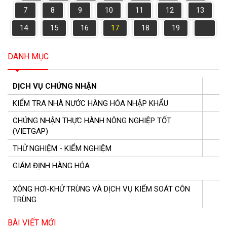
7
8
9
10
11
12
13
14
15
16
17
18
19
DANH MỤC
DỊCH VỤ CHỨNG NHẬN
KIỂM TRA NHÀ NƯỚC HÀNG HÓA NHẬP KHẨU
CHỨNG NHẬN THỰC HÀNH NÔNG NGHIỆP TỐT
(VIETGAP)
THỬ NGHIỆM - KIỂM NGHIỆM
GIÁM ĐỊNH HÀNG HÓA
XÔNG HƠI-KHỬ TRÙNG VÀ DỊCH VỤ KIỂM SOÁT CÔN
TRÙNG
BÀI VIẾT MỚI