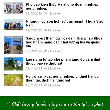
Phổ cập kiến thức Halal cho doanh nghiệp
nông nghiệp
12/02/2626 | 344 Lượt xem
Những mốc son lịch sử của ngành Thú y Việt
Nam
12/07/2525 | 881 Lượt xem
Saigoncert tham dự Tọa đàm Giải pháp Khoa
học nhằm nâng cao chất lượng lúa và giống
lúa
20/09/2525 | 409 Lượt xem
Lão nông tự tạo chế phẩm tăng độ bám dính
thuốc bảo vệ thực vật
23/11/2424 | 648 Lượt xem
Hỗ trợ sản xuất nông nghiệp bị thiệt hại do
thiên tai, dịch hại thực vật
11/01/2525 | 662 Lượt xem
“
Chất lượng là nền tảng của sự tồn tại và phát