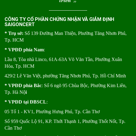
triển
“
CÔNG TY CỔ PHẦN CHỨNG NHẬN VÀ GIÁM ĐỊNH
SAIGONCERT
* Trụ sở:
Số 139 Đường Man Thiện, Phường Tăng Nhơn Phú,
Tp. HCM
* VPĐD phía Nam
:
Lầu 8, Tòa nhà Linco, 61A-63A Võ Văn Tần, Phường Xuân
Hòa, Tp. HCM
429/2 Lê Văn Việt, phường Tăng Nhơn Phú, Tp. Hồ Chí Minh
* VPĐD phía Bắc
: Số 6 ngõ 95 Chùa Bộc, Phường Kim Liên,
Tp. Hà Nộ
i
* VPĐD tại ĐBSCL
:
05 Tổ 1 - KV1, Phường Hưng Phú, Tp. Cần Thơ
Số 959 Quốc Lộ 91, KP. Thới Thạnh 1, Phường Thốt Nốt, Tp.
Cần Thơ