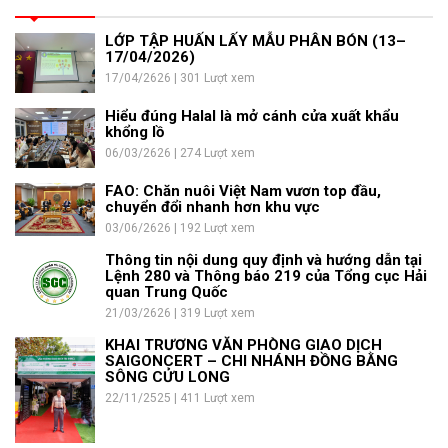
LỚP TẬP HUẤN LẤY MẪU PHÂN BÓN (13–
17/04/2026)
17/04/2626 | 301 Lượt xem
Hiểu đúng Halal là mở cánh cửa xuất khẩu
khổng lồ
06/03/2626 | 274 Lượt xem
FAO: Chăn nuôi Việt Nam vươn top đầu,
chuyển đổi nhanh hơn khu vực
03/06/2626 | 192 Lượt xem
Thông tin nội dung quy định và hướng dẫn tại
Lệnh 280 và Thông báo 219 của Tổng cục Hải
quan Trung Quốc
21/03/2626 | 319 Lượt xem
KHAI TRƯƠNG VĂN PHÒNG GIAO DỊCH
SAIGONCERT – CHI NHÁNH ĐỒNG BẰNG
SÔNG CỬU LONG
22/11/2525 | 411 Lượt xem