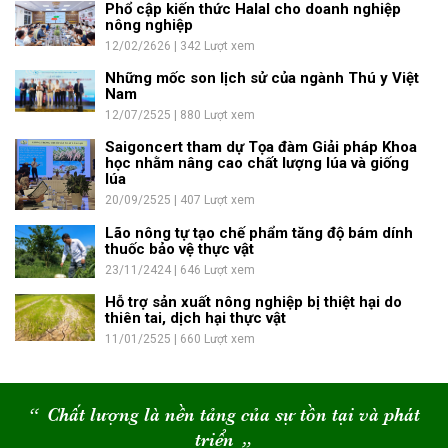
Phổ cập kiến thức Halal cho doanh nghiệp
nông nghiệp
12/02/2626 | 342 Lượt xem
Những mốc son lịch sử của ngành Thú y Việt
Nam
12/07/2525 | 880 Lượt xem
Saigoncert tham dự Tọa đàm Giải pháp Khoa
học nhằm nâng cao chất lượng lúa và giống
lúa
20/09/2525 | 407 Lượt xem
Lão nông tự tạo chế phẩm tăng độ bám dính
thuốc bảo vệ thực vật
23/11/2424 | 646 Lượt xem
Hỗ trợ sản xuất nông nghiệp bị thiệt hại do
thiên tai, dịch hại thực vật
11/01/2525 | 660 Lượt xem
“
Chất lượng là nền tảng của sự tồn tại và phát
triển
“