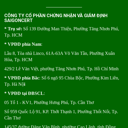
CÔNG TY CỔ PHẦN CHỨNG NHẬN VÀ GIÁM ĐỊNH
SAIGONCERT
* Trụ sở:
Số 139 Đường Man Thiện, Phường Tăng Nhơn Phú,
Tp. HCM
* VPĐD phía Nam
:
Lầu 8, Tòa nhà Linco, 61A-63A Võ Văn Tần, Phường Xuân
Hòa, Tp. HCM
429/2 Lê Văn Việt, phường Tăng Nhơn Phú, Tp. Hồ Chí Minh
* VPĐD phía Bắc
: Số 6 ngõ 95 Chùa Bộc, Phường Kim Liên,
Tp. Hà Nộ
i
* VPĐD tại ĐBSCL
:
05 Tổ 1 - KV1, Phường Hưng Phú, Tp. Cần Thơ
Số 959 Quốc Lộ 91, KP. Thới Thạnh 1, Phường Thốt Nốt, Tp.
Cần Thơ
145/37 đường Đặng Văn Bình, phường Cao Lãnh, tỉnh Đồng