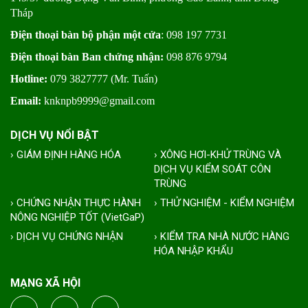
Tháp
Điện thoại bàn bộ phận một cửa
: 098 197 7731
Điện thoại bàn Ban chứng nhận:
098 876 9794
Hotline:
079 3827777 (Mr. Tuấn)
Email:
knknpb9999@gmail.com
DỊCH VỤ NỔI BẬT
› GIÁM ĐỊNH HÀNG HÓA
› XÔNG HƠI-KHỬ TRÙNG VÀ
DỊCH VỤ KIỂM SOÁT CÔN
TRÙNG
› CHỨNG NHẬN THỰC HÀNH
› THỬ NGHIỆM - KIỂM NGHIỆM
NÔNG NGHIỆP TỐT (VietGaP)
› DỊCH VỤ CHỨNG NHẬN
› KIỂM TRA NHÀ NƯỚC HÀNG
HÓA NHẬP KHẨU
MẠNG XÃ HỘI