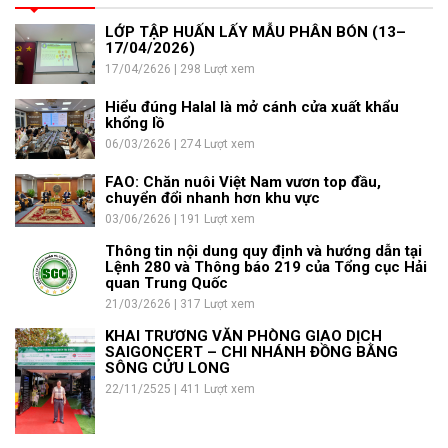
LỚP TẬP HUẤN LẤY MẪU PHÂN BÓN (13–
17/04/2026)
17/04/2626 | 298 Lượt xem
Hiểu đúng Halal là mở cánh cửa xuất khẩu
khổng lồ
06/03/2626 | 274 Lượt xem
FAO: Chăn nuôi Việt Nam vươn top đầu,
chuyển đổi nhanh hơn khu vực
03/06/2626 | 191 Lượt xem
Thông tin nội dung quy định và hướng dẫn tại
Lệnh 280 và Thông báo 219 của Tổng cục Hải
quan Trung Quốc
21/03/2626 | 317 Lượt xem
KHAI TRƯƠNG VĂN PHÒNG GIAO DỊCH
SAIGONCERT – CHI NHÁNH ĐỒNG BẰNG
SÔNG CỬU LONG
22/11/2525 | 411 Lượt xem