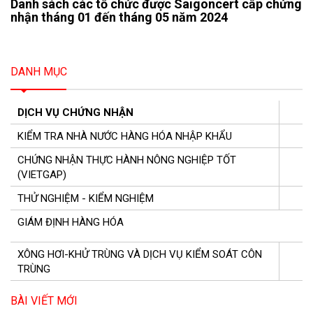
Danh sách các tổ chức được Saigoncert cấp chứng
nhận tháng 01 đến tháng 05 năm 2024
DANH MỤC
DỊCH VỤ CHỨNG NHẬN
KIỂM TRA NHÀ NƯỚC HÀNG HÓA NHẬP KHẨU
CHỨNG NHẬN THỰC HÀNH NÔNG NGHIỆP TỐT
(VIETGAP)
THỬ NGHIỆM - KIỂM NGHIỆM
GIÁM ĐỊNH HÀNG HÓA
XÔNG HƠI-KHỬ TRÙNG VÀ DỊCH VỤ KIỂM SOÁT CÔN
TRÙNG
BÀI VIẾT MỚI