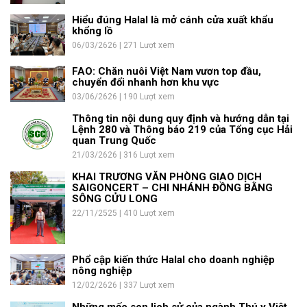
Hiểu đúng Halal là mở cánh cửa xuất khẩu
khổng lồ
06/03/2626 | 271 Lượt xem
FAO: Chăn nuôi Việt Nam vươn top đầu,
chuyển đổi nhanh hơn khu vực
03/06/2626 | 190 Lượt xem
Thông tin nội dung quy định và hướng dẫn tại
Lệnh 280 và Thông báo 219 của Tổng cục Hải
quan Trung Quốc
21/03/2626 | 316 Lượt xem
KHAI TRƯƠNG VĂN PHÒNG GIAO DỊCH
SAIGONCERT – CHI NHÁNH ĐỒNG BẰNG
SÔNG CỬU LONG
22/11/2525 | 410 Lượt xem
Phổ cập kiến thức Halal cho doanh nghiệp
nông nghiệp
12/02/2626 | 337 Lượt xem