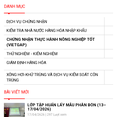
DANH MỤC
DỊCH VỤ CHỨNG NHẬN
KIỂM TRA NHÀ NƯỚC HÀNG HÓA NHẬP KHẨU
CHỨNG NHẬN THỰC HÀNH NÔNG NGHIỆP TỐT
(VIETGAP)
THỬ NGHIỆM - KIỂM NGHIỆM
GIÁM ĐỊNH HÀNG HÓA
XÔNG HƠI-KHỬ TRÙNG VÀ DỊCH VỤ KIỂM SOÁT CÔN
TRÙNG
BÀI VIẾT MỚI
LỚP TẬP HUẤN LẤY MẪU PHÂN BÓN (13–
17/04/2026)
17/04/2626 | 297 Lượt xem