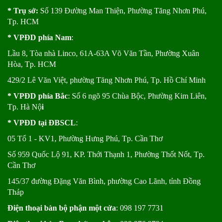
* Trụ sở:
Số 139 Đường Man Thiện, Phường Tăng Nhơn Phú,
Tp. HCM
* VPĐD phía Nam
:
Lầu 8, Tòa nhà Linco, 61A-63A Võ Văn Tần, Phường Xuân
Hòa, Tp. HCM
429/2 Lê Văn Việt, phường Tăng Nhơn Phú, Tp. Hồ Chí Minh
* VPĐD phía Bắc
: Số 6 ngõ 95 Chùa Bộc, Phường Kim Liên,
Tp. Hà Nộ
i
* VPĐD tại ĐBSCL
:
05 Tổ 1 - KV1, Phường Hưng Phú, Tp. Cần Thơ
Số 959 Quốc Lộ 91, KP. Thới Thạnh 1, Phường Thốt Nốt, Tp.
Cần Thơ
145/37 đường Đặng Văn Bình, phường Cao Lãnh, tỉnh Đồng
Tháp
Điện thoại bàn bộ phận một cửa
: 098 197 7731