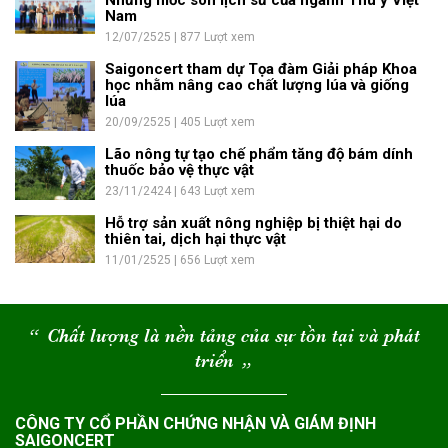
Những mốc son lịch sử của ngành Thú y Việt
Nam
12/07/2525 | 877 Lượt xem
Saigoncert tham dự Tọa đàm Giải pháp Khoa
học nhằm nâng cao chất lượng lúa và giống
lúa
20/09/2525 | 405 Lượt xem
Lão nông tự tạo chế phẩm tăng độ bám dính
thuốc bảo vệ thực vật
23/11/2424 | 643 Lượt xem
Hỗ trợ sản xuất nông nghiệp bị thiệt hại do
thiên tai, dịch hại thực vật
11/01/2525 | 656 Lượt xem
“
Chất lượng là nền tảng của sự tồn tại và phát
triển
“
CÔNG TY CỔ PHẦN CHỨNG NHẬN VÀ GIÁM ĐỊNH
SAIGONCERT