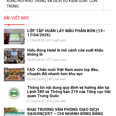
XÔNG HƠI-KHỬ TRÙNG VÀ DỊCH VỤ KIỂM SOÁT CÔN
TRÙNG
BÀI VIẾT MỚI
LỚP TẬP HUẤN LẤY MẪU PHÂN BÓN (13–
17/04/2026)
17/04/2626 | 297 Lượt xem
Hiểu đúng Halal là mở cánh cửa xuất khẩu
khổng lồ
06/03/2626 | 271 Lượt xem
FAO: Chăn nuôi Việt Nam vươn top đầu,
chuyển đổi nhanh hơn khu vực
03/06/2626 | 190 Lượt xem
Thông tin nội dung quy định và hướng dẫn tại
Lệnh 280 và Thông báo 219 của Tổng cục Hải
quan Trung Quốc
21/03/2626 | 316 Lượt xem
KHAI TRƯƠNG VĂN PHÒNG GIAO DỊCH
SAIGONCERT – CHI NHÁNH ĐỒNG BẰNG