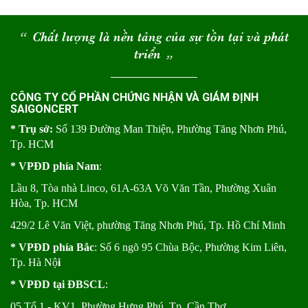
“
Chất lượng là nền tảng của sự tồn tại và phát
triển
“
CÔNG TY CỔ PHẦN CHỨNG NHẬN VÀ GIÁM ĐỊNH
SAIGONCERT
* Trụ sở:
Số 139 Đường Man Thiện, Phường Tăng Nhơn Phú,
Tp. HCM
* VPĐD phía Nam
:
Lầu 8, Tòa nhà Linco, 61A-63A Võ Văn Tần, Phường Xuân
Hòa, Tp. HCM
429/2 Lê Văn Việt, phường Tăng Nhơn Phú, Tp. Hồ Chí Minh
* VPĐD phía Bắc
: Số 6 ngõ 95 Chùa Bộc, Phường Kim Liên,
Tp. Hà Nộ
i
* VPĐD tại ĐBSCL
:
05 Tổ 1 - KV1, Phường Hưng Phú, Tp. Cần Thơ