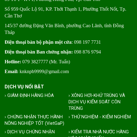
Số 959 Quốc Lộ 91, KP. Thới Thạnh 1, Phường Thốt Nốt, Tp.
Cần Thơ
145/37 đường Đặng Văn Bình, phường Cao Lãnh, tỉnh Đồng
Tháp
Điện thoại bàn bộ phận một cửa
: 098 197 7731
Điện thoại bàn Ban chứng nhận:
098 876 9794
Hotline:
079 3827777 (Mr. Tuấn)
Email:
knknpb9999@gmail.com
DỊCH VỤ NỔI BẬT
› GIÁM ĐỊNH HÀNG HÓA
› XÔNG HƠI-KHỬ TRÙNG VÀ
DỊCH VỤ KIỂM SOÁT CÔN
TRÙNG
› CHỨNG NHẬN THỰC HÀNH
› THỬ NGHIỆM - KIỂM NGHIỆM
NÔNG NGHIỆP TỐT (VietGaP)
› DỊCH VỤ CHỨNG NHẬN
› KIỂM TRA NHÀ NƯỚC HÀNG