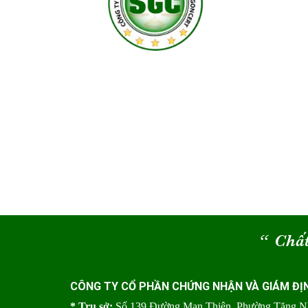
“
Chất
CÔNG TY CỔ PHẦN CHỨNG NHẬN VÀ GIÁM ĐỊ
* Trụ sở:
Số 139 Đường Man Thiện, Phường Tăng 