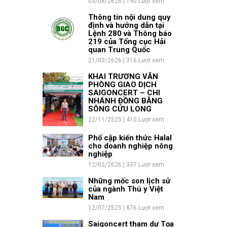
03/06/2626 | 190 Lượt xem
Thông tin nội dung quy
định và hướng dẫn tại
Lệnh 280 và Thông báo
219 của Tổng cục Hải
quan Trung Quốc
21/03/2626 | 316 Lượt xem
KHAI TRƯƠNG VĂN
PHÒNG GIAO DỊCH
SAIGONCERT – CHI
NHÁNH ĐỒNG BẰNG
SÔNG CỬU LONG
22/11/2525 | 410 Lượt xem
Phổ cập kiến thức Halal
cho doanh nghiệp nông
nghiệp
12/02/2626 | 337 Lượt xem
Những mốc son lịch sử
của ngành Thú y Việt
Nam
12/07/2525 | 876 Lượt xem
Saigoncert tham dự Tọa