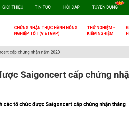
GIỚI THIỆU
TIN TỨC
HỎI ĐÁP
TUYỂN DỤNG
CHỨNG NHẬN THỰC HÀNH NÔNG
THỬ NGHIỆM -
G
U
NGHIỆP TỐT (VIETGAP)
KIỂM NGHIỆM
H
ncert cấp chứng nhận năm 2023
được Saigoncert cấp chứng nh
h các tổ chức được Saigoncert cấp chứng nhận tháng