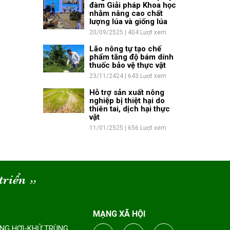
đàm Giải pháp Khoa học
nhằm nâng cao chất
lượng lúa và giống lúa
20/09/2525 | 404 Lượt xem
Lão nông tự tạo chế
phẩm tăng độ bám dính
thuốc bảo vệ thực vật
23/11/2424 | 643 Lượt xem
Hỗ trợ sản xuất nông
nghiệp bị thiệt hại do
thiên tai, dịch hại thực
vật
11/01/2525 | 656 Lượt xem
triển
“
MẠNG XÃ HỘI
ÔNG HƠI-KHỬ TRÙNG