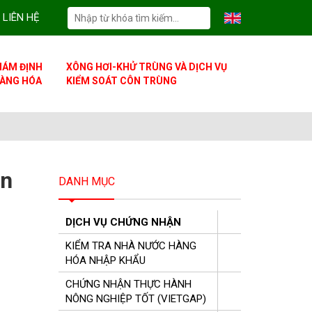
LIÊN HỆ
IÁM ĐỊNH
XÔNG HƠI-KHỬ TRÙNG VÀ DỊCH VỤ
ÀNG HÓA
KIỂM SOÁT CÔN TRÙNG
ận
DANH MỤC
DỊCH VỤ CHỨNG NHẬN
KIỂM TRA NHÀ NƯỚC HÀNG
HÓA NHẬP KHẨU
CHỨNG NHẬN THỰC HÀNH
NÔNG NGHIỆP TỐT (VIETGAP)