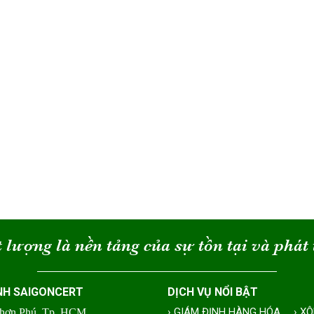
 lượng là nền tảng của sự tồn tại và phát 
NH SAIGONCERT
DỊCH VỤ NỔI BẬT
› GIÁM ĐỊNH HÀNG HÓA
› X
Nhơn Phú, Tp. HCM