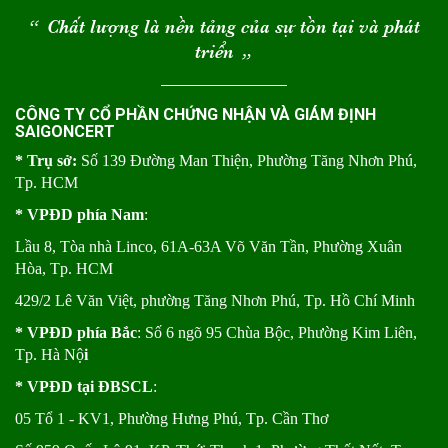
“
Chất lượng là nền tảng của sự tồn tại và phát
triển
“
CÔNG TY CỔ PHẦN CHỨNG NHẬN VÀ GIÁM ĐỊNH
SAIGONCERT
* Trụ sở:
Số 139 Đường Man Thiện, Phường Tăng Nhơn Phú,
Tp. HCM
* VPĐD phía Nam
:
Lầu 8, Tòa nhà Linco, 61A-63A Võ Văn Tần, Phường Xuân
Hòa, Tp. HCM
429/2 Lê Văn Việt, phường Tăng Nhơn Phú, Tp. Hồ Chí Minh
* VPĐD phía Bắc
: Số 6 ngõ 95 Chùa Bộc, Phường Kim Liên,
Tp. Hà Nộ
i
* VPĐD tại ĐBSCL
:
05 Tổ 1 - KV1, Phường Hưng Phú, Tp. Cần Thơ