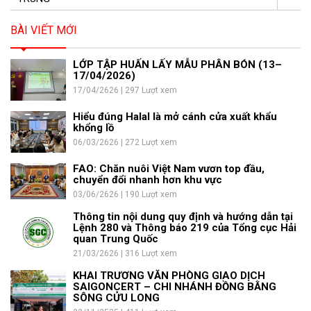
BÀI VIẾT MỚI
LỚP TẬP HUẤN LẤY MẪU PHÂN BÓN (13–
17/04/2026)
17/04/2626 | 297 Lượt xem
Hiểu đúng Halal là mở cánh cửa xuất khẩu
khổng lồ
06/03/2626 | 272 Lượt xem
FAO: Chăn nuôi Việt Nam vươn top đầu,
chuyển đổi nhanh hơn khu vực
03/06/2626 | 190 Lượt xem
Thông tin nội dung quy định và hướng dẫn tại
Lệnh 280 và Thông báo 219 của Tổng cục Hải
quan Trung Quốc
21/03/2626 | 316 Lượt xem
KHAI TRƯƠNG VĂN PHÒNG GIAO DỊCH
SAIGONCERT – CHI NHÁNH ĐỒNG BẰNG
SÔNG CỬU LONG