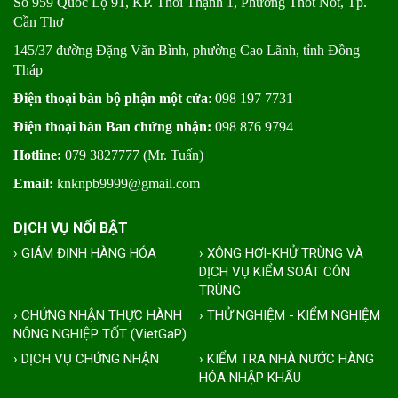
Số 959 Quốc Lộ 91, KP. Thới Thạnh 1, Phường Thốt Nốt, Tp.
Cần Thơ
145/37 đường Đặng Văn Bình, phường Cao Lãnh, tỉnh Đồng
Tháp
Điện thoại bàn bộ phận một cửa
: 098 197 7731
Điện thoại bàn Ban chứng nhận:
098 876 9794
Hotline:
079 3827777 (Mr. Tuấn)
Email:
knknpb9999@gmail.com
DỊCH VỤ NỔI BẬT
› GIÁM ĐỊNH HÀNG HÓA
› XÔNG HƠI-KHỬ TRÙNG VÀ
DỊCH VỤ KIỂM SOÁT CÔN
TRÙNG
› CHỨNG NHẬN THỰC HÀNH
› THỬ NGHIỆM - KIỂM NGHIỆM
NÔNG NGHIỆP TỐT (VietGaP)
› DỊCH VỤ CHỨNG NHẬN
› KIỂM TRA NHÀ NƯỚC HÀNG
HÓA NHẬP KHẨU