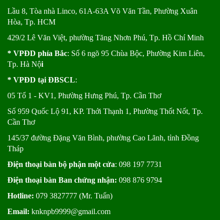
Lầu 8, Tòa nhà Linco, 61A-63A Võ Văn Tần, Phường Xuân
Hòa, Tp. HCM
429/2 Lê Văn Việt, phường Tăng Nhơn Phú, Tp. Hồ Chí Minh
* VPĐD phía Bắc
: Số 6 ngõ 95 Chùa Bộc, Phường Kim Liên,
Tp. Hà Nộ
i
* VPĐD tại ĐBSCL
:
05 Tổ 1 - KV1, Phường Hưng Phú, Tp. Cần Thơ
Số 959 Quốc Lộ 91, KP. Thới Thạnh 1, Phường Thốt Nốt, Tp.
Cần Thơ
145/37 đường Đặng Văn Bình, phường Cao Lãnh, tỉnh Đồng
Tháp
Điện thoại bàn bộ phận một cửa
: 098 197 7731
Điện thoại bàn Ban chứng nhận:
098 876 9794
Hotline:
079 3827777 (Mr. Tuấn)
Email:
knknpb9999@gmail.com