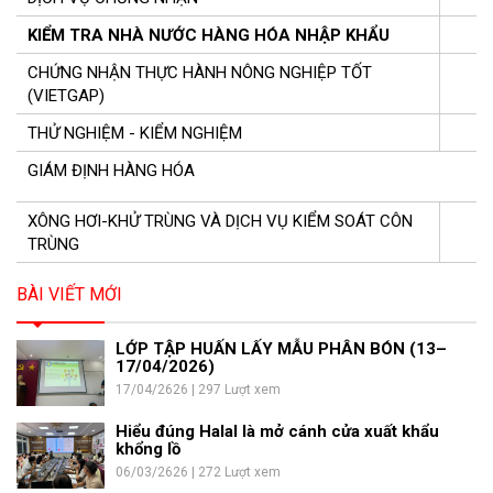
KIỂM TRA NHÀ NƯỚC HÀNG HÓA NHẬP KHẨU
CHỨNG NHẬN THỰC HÀNH NÔNG NGHIỆP TỐT
(VIETGAP)
THỬ NGHIỆM - KIỂM NGHIỆM
GIÁM ĐỊNH HÀNG HÓA
XÔNG HƠI-KHỬ TRÙNG VÀ DỊCH VỤ KIỂM SOÁT CÔN
TRÙNG
BÀI VIẾT MỚI
LỚP TẬP HUẤN LẤY MẪU PHÂN BÓN (13–
17/04/2026)
17/04/2626 | 297 Lượt xem
Hiểu đúng Halal là mở cánh cửa xuất khẩu
khổng lồ
06/03/2626 | 272 Lượt xem