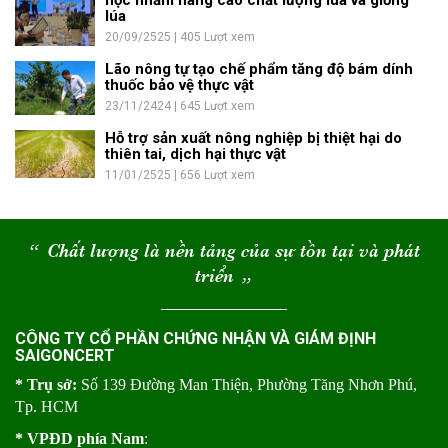
học nhằm nâng cao chất lượng lúa và giống
lúa
20/09/2525 | 405 Lượt xem
Lão nông tự tạo chế phẩm tăng độ bám dính
thuốc bảo vệ thực vật
23/11/2424 | 645 Lượt xem
Hỗ trợ sản xuất nông nghiệp bị thiệt hại do
thiên tai, dịch hại thực vật
11/01/2525 | 656 Lượt xem
“
Chất lượng là nền tảng của sự tồn tại và phát
triển
“
CÔNG TY CỔ PHẦN CHỨNG NHẬN VÀ GIÁM ĐỊNH
SAIGONCERT
* Trụ sở:
Số 139 Đường Man Thiện, Phường Tăng Nhơn Phú,
Tp. HCM
* VPĐD phía Nam
: