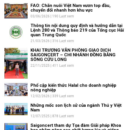
FAO: Chăn nuôi Việt Nam vươn top đầu,
chuyển đổi nhanh hơn khu vực
03/06/2626 | 190 Lượt xem
Thông tin nội dung quy định và hướng dẫn tại
Lệnh 280 và Thông báo 219 của Tổng cục Hải
quan Trung Quốc
21/03/2626 | 316 Lượt xem
KHAI TRƯƠNG VĂN PHÒNG GIAO DỊCH
SAIGONCERT – CHI NHÁNH ĐỒNG BẰNG
SÔNG CỬU LONG
22/11/2525 | 411 Lượt xem
Phổ cập kiến thức Halal cho doanh nghiệp
nông nghiệp
12/02/2626 | 339 Lượt xem
Những mốc son lịch sử của ngành Thú y Việt
Nam
12/07/2525 | 878 Lượt xem
Saigoncert tham dự Tọa đàm Giải pháp Khoa