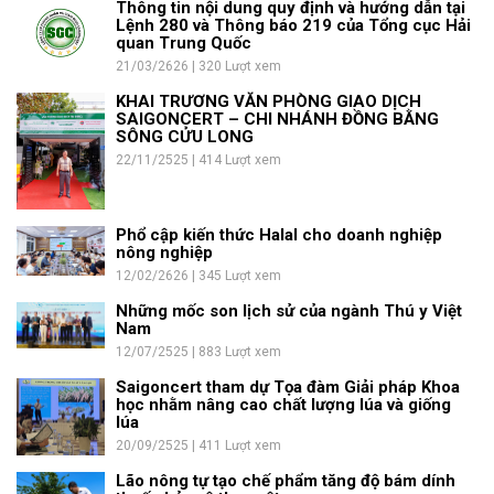
Thông tin nội dung quy định và hướng dẫn tại
Lệnh 280 và Thông báo 219 của Tổng cục Hải
quan Trung Quốc
21/03/2626 | 320 Lượt xem
KHAI TRƯƠNG VĂN PHÒNG GIAO DỊCH
SAIGONCERT – CHI NHÁNH ĐỒNG BẰNG
SÔNG CỬU LONG
22/11/2525 | 414 Lượt xem
Phổ cập kiến thức Halal cho doanh nghiệp
nông nghiệp
12/02/2626 | 345 Lượt xem
Những mốc son lịch sử của ngành Thú y Việt
Nam
12/07/2525 | 883 Lượt xem
Saigoncert tham dự Tọa đàm Giải pháp Khoa
học nhằm nâng cao chất lượng lúa và giống
lúa
20/09/2525 | 411 Lượt xem
Lão nông tự tạo chế phẩm tăng độ bám dính