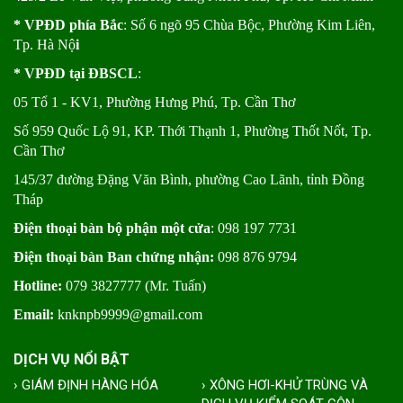
* VPĐD phía Bắc
: Số 6 ngõ 95 Chùa Bộc, Phường Kim Liên,
Tp. Hà Nộ
i
* VPĐD tại ĐBSCL
:
05 Tổ 1 - KV1, Phường Hưng Phú, Tp. Cần Thơ
Số 959 Quốc Lộ 91, KP. Thới Thạnh 1, Phường Thốt Nốt, Tp.
Cần Thơ
145/37 đường Đặng Văn Bình, phường Cao Lãnh, tỉnh Đồng
Tháp
Điện thoại bàn bộ phận một cửa
: 098 197 7731
Điện thoại bàn Ban chứng nhận:
098 876 9794
Hotline:
079 3827777 (Mr. Tuấn)
Email:
knknpb9999@gmail.com
DỊCH VỤ NỔI BẬT
› GIÁM ĐỊNH HÀNG HÓA
› XÔNG HƠI-KHỬ TRÙNG VÀ