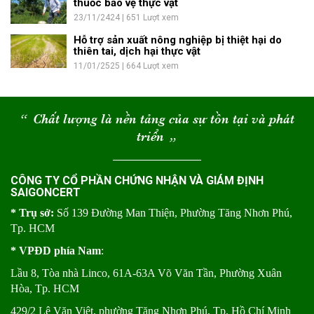
thuốc bảo vệ thực vật
23/11/2424 | 651 Lượt xem
Hỗ trợ sản xuất nông nghiệp bị thiệt hại do
thiên tai, dịch hại thực vật
11/01/2525 | 664 Lượt xem
“
Chất lượng là nền tảng của sự tồn tại và phát
triển
“
CÔNG TY CỔ PHẦN CHỨNG NHẬN VÀ GIÁM ĐỊNH
SAIGONCERT
* Trụ sở:
Số 139 Đường Man Thiện, Phường Tăng Nhơn Phú,
Tp. HCM
* VPĐD phía Nam
:
Lầu 8, Tòa nhà Linco, 61A-63A Võ Văn Tần, Phường Xuân
Hòa, Tp. HCM
429/2 Lê Văn Việt, phường Tăng Nhơn Phú, Tp. Hồ Chí Minh