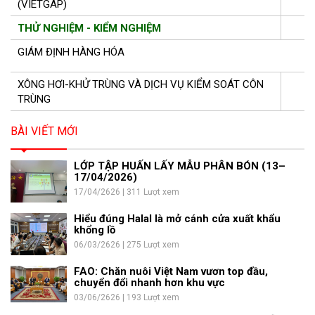
(VIETGAP)
THỬ NGHIỆM - KIỂM NGHIỆM
GIÁM ĐỊNH HÀNG HÓA
XÔNG HƠI-KHỬ TRÙNG VÀ DỊCH VỤ KIỂM SOÁT CÔN
TRÙNG
BÀI VIẾT MỚI
LỚP TẬP HUẤN LẤY MẪU PHÂN BÓN (13–
17/04/2026)
17/04/2626 | 311 Lượt xem
Hiểu đúng Halal là mở cánh cửa xuất khẩu
khổng lồ
06/03/2626 | 275 Lượt xem
FAO: Chăn nuôi Việt Nam vươn top đầu,
chuyển đổi nhanh hơn khu vực
03/06/2626 | 193 Lượt xem