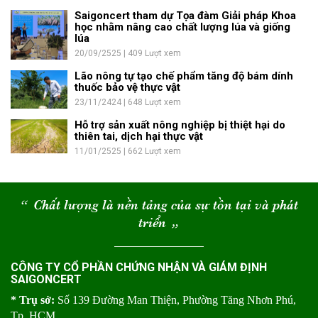
Saigoncert tham dự Tọa đàm Giải pháp Khoa
học nhằm nâng cao chất lượng lúa và giống
lúa
20/09/2525 | 409 Lượt xem
Lão nông tự tạo chế phẩm tăng độ bám dính
thuốc bảo vệ thực vật
23/11/2424 | 648 Lượt xem
Hỗ trợ sản xuất nông nghiệp bị thiệt hại do
thiên tai, dịch hại thực vật
11/01/2525 | 662 Lượt xem
“
Chất lượng là nền tảng của sự tồn tại và phát
triển
“
CÔNG TY CỔ PHẦN CHỨNG NHẬN VÀ GIÁM ĐỊNH
SAIGONCERT
* Trụ sở:
Số 139 Đường Man Thiện, Phường Tăng Nhơn Phú,
Tp. HCM