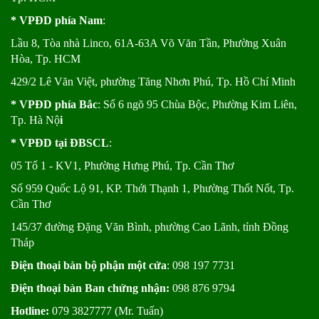
* VPĐD phía Nam
:
Lầu 8, Tòa nhà Linco, 61A-63A Võ Văn Tần, Phường Xuân
Hòa, Tp. HCM
429/2 Lê Văn Việt, phường Tăng Nhơn Phú, Tp. Hồ Chí Minh
* VPĐD phía Bắc
: Số 6 ngõ 95 Chùa Bộc, Phường Kim Liên,
Tp. Hà Nộ
i
* VPĐD tại ĐBSCL
:
05 Tổ 1 - KV1, Phường Hưng Phú, Tp. Cần Thơ
Số 959 Quốc Lộ 91, KP. Thới Thạnh 1, Phường Thốt Nốt, Tp.
Cần Thơ
145/37 đường Đặng Văn Bình, phường Cao Lãnh, tỉnh Đồng
Tháp
Điện thoại bàn bộ phận một cửa
: 098 197 7731
Điện thoại bàn Ban chứng nhận:
098 876 9794
Hotline:
079 3827777 (Mr. Tuấn)