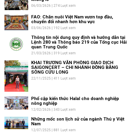
06/03/2626 | 274 Lượt xem
FAO: Chăn nuôi Việt Nam vươn top đầu,
chuyển đổi nhanh hơn khu vực
03/06/2626 | 192 Lượt xem
Thông tin nội dung quy định và hướng dẫn tại
Lệnh 280 và Thông báo 219 của Tổng cục Hải
quan Trung Quốc
21/03/2626 | 319 Lượt xem
KHAI TRƯƠNG VĂN PHÒNG GIAO DỊCH
SAIGONCERT – CHI NHÁNH ĐỒNG BẰNG
SÔNG CỬU LONG
22/11/2525 | 411 Lượt xem
Phổ cập kiến thức Halal cho doanh nghiệp
nông nghiệp
12/02/2626 | 343 Lượt xem
Những mốc son lịch sử của ngành Thú y Việt
Nam
12/07/2525 | 881 Lượt xem