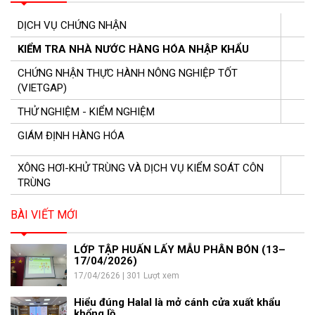
DỊCH VỤ CHỨNG NHẬN
KIỂM TRA NHÀ NƯỚC HÀNG HÓA NHẬP KHẨU
CHỨNG NHẬN THỰC HÀNH NÔNG NGHIỆP TỐT
(VIETGAP)
THỬ NGHIỆM - KIỂM NGHIỆM
GIÁM ĐỊNH HÀNG HÓA
XÔNG HƠI-KHỬ TRÙNG VÀ DỊCH VỤ KIỂM SOÁT CÔN
TRÙNG
BÀI VIẾT MỚI
LỚP TẬP HUẤN LẤY MẪU PHÂN BÓN (13–
17/04/2026)
17/04/2626 | 301 Lượt xem
Hiểu đúng Halal là mở cánh cửa xuất khẩu
khổng lồ