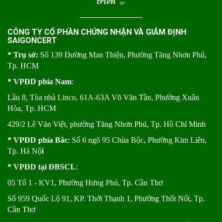
triển
“
CÔNG TY CỔ PHẦN CHỨNG NHẬN VÀ GIÁM ĐỊNH
SAIGONCERT
* Trụ sở:
Số 139 Đường Man Thiện, Phường Tăng Nhơn Phú,
Tp. HCM
* VPĐD phía Nam
:
Lầu 8, Tòa nhà Linco, 61A-63A Võ Văn Tần, Phường Xuân
Hòa, Tp. HCM
429/2 Lê Văn Việt, phường Tăng Nhơn Phú, Tp. Hồ Chí Minh
* VPĐD phía Bắc
: Số 6 ngõ 95 Chùa Bộc, Phường Kim Liên,
Tp. Hà Nộ
i
* VPĐD tại ĐBSCL
:
05 Tổ 1 - KV1, Phường Hưng Phú, Tp. Cần Thơ
Số 959 Quốc Lộ 91, KP. Thới Thạnh 1, Phường Thốt Nốt, Tp.
Cần Thơ