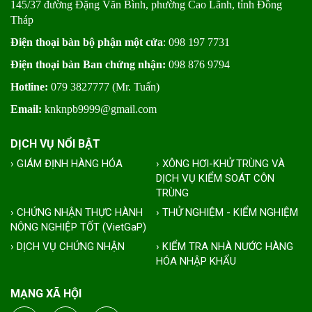
145/37 đường Đặng Văn Bình, phường Cao Lãnh, tỉnh Đồng
Tháp
Điện thoại bàn bộ phận một cửa
: 098 197 7731
Điện thoại bàn Ban chứng nhận:
098 876 9794
Hotline:
079 3827777 (Mr. Tuấn)
Email:
knknpb9999@gmail.com
DỊCH VỤ NỔI BẬT
› GIÁM ĐỊNH HÀNG HÓA
› XÔNG HƠI-KHỬ TRÙNG VÀ
DỊCH VỤ KIỂM SOÁT CÔN
TRÙNG
› CHỨNG NHẬN THỰC HÀNH
› THỬ NGHIỆM - KIỂM NGHIỆM
NÔNG NGHIỆP TỐT (VietGaP)
› DỊCH VỤ CHỨNG NHẬN
› KIỂM TRA NHÀ NƯỚC HÀNG
HÓA NHẬP KHẨU
MẠNG XÃ HỘI