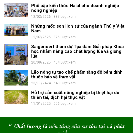
Phổ cập kiến thức Halal cho doanh nghiệp
nông nghiệp
12/02/2626 | 337 Lượt xem
Những mốc son lịch sử của ngành Thú y Việt
Nam
12/07/2525 | 876 Lượt xem
Saigoncert tham dự Tọa đàm Giải pháp Khoa
học nhằm nâng cao chất lượng lúa và giống
lúa
20/09/2525 | 404 Lượt xem
Lão nông tự tạo chế phẩm tăng độ bám dính
thuốc bảo vệ thực vật
23/11/2424 | 643 Lượt xem
Hỗ trợ sản xuất nông nghiệp bị thiệt hại do
thiên tai, dịch hại thực vật
11/01/2525 | 656 Lượt xem
“
Chất lượng là nền tảng của sự tồn tại và phát