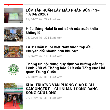
LỚP TẬP HUẤN LẤY MẪU PHÂN BÓN (13–
17/04/2026)
17/04/2626 | 297 Lượt xem
Hiểu đúng Halal là mở cánh cửa xuất khẩu
khổng lồ
06/03/2626 | 271 Lượt xem
FAO: Chăn nuôi Việt Nam vươn top đầu,
chuyển đổi nhanh hơn khu vực
03/06/2626 | 190 Lượt xem
Thông tin nội dung quy định và hướng dẫn tại
Lệnh 280 và Thông báo 219 của Tổng cục Hải
quan Trung Quốc
21/03/2626 | 316 Lượt xem
KHAI TRƯƠNG VĂN PHÒNG GIAO DỊCH
SAIGONCERT – CHI NHÁNH ĐỒNG BẰNG
SÔNG CỬU LONG
22/11/2525 | 410 Lượt xem