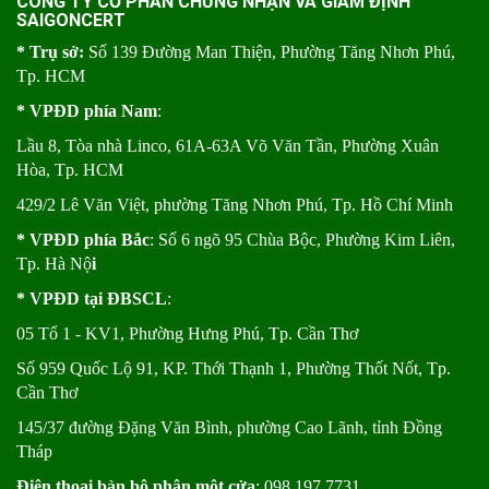
CÔNG TY CỔ PHẦN CHỨNG NHẬN VÀ GIÁM ĐỊNH
SAIGONCERT
* Trụ sở:
Số 139 Đường Man Thiện, Phường Tăng Nhơn Phú,
Tp. HCM
* VPĐD phía Nam
:
Lầu 8, Tòa nhà Linco, 61A-63A Võ Văn Tần, Phường Xuân
Hòa, Tp. HCM
429/2 Lê Văn Việt, phường Tăng Nhơn Phú, Tp. Hồ Chí Minh
* VPĐD phía Bắc
: Số 6 ngõ 95 Chùa Bộc, Phường Kim Liên,
Tp. Hà Nộ
i
* VPĐD tại ĐBSCL
:
05 Tổ 1 - KV1, Phường Hưng Phú, Tp. Cần Thơ
Số 959 Quốc Lộ 91, KP. Thới Thạnh 1, Phường Thốt Nốt, Tp.
Cần Thơ
145/37 đường Đặng Văn Bình, phường Cao Lãnh, tỉnh Đồng
Tháp
Điện thoại bàn bộ phận một cửa
: 098 197 7731