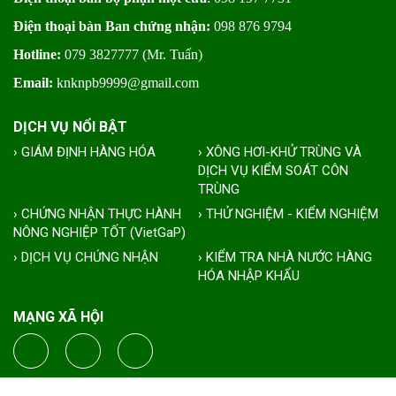
Điện thoại bàn Ban chứng nhận:
098 876 9794
Hotline:
079 3827777 (Mr. Tuấn)
Email:
knknpb9999@gmail.com
DỊCH VỤ NỔI BẬT
› GIÁM ĐỊNH HÀNG HÓA
› XÔNG HƠI-KHỬ TRÙNG VÀ
DỊCH VỤ KIỂM SOÁT CÔN
TRÙNG
› CHỨNG NHẬN THỰC HÀNH
› THỬ NGHIỆM - KIỂM NGHIỆM
NÔNG NGHIỆP TỐT (VietGaP)
› DỊCH VỤ CHỨNG NHẬN
› KIỂM TRA NHÀ NƯỚC HÀNG
HÓA NHẬP KHẨU
MẠNG XÃ HỘI