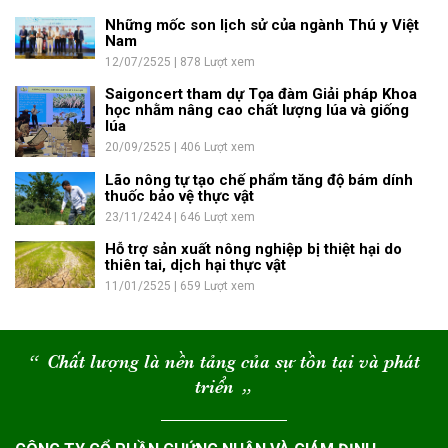
Những mốc son lịch sử của ngành Thú y Việt
Nam
12/07/2525 | 878 Lượt xem
Saigoncert tham dự Tọa đàm Giải pháp Khoa
học nhằm nâng cao chất lượng lúa và giống
lúa
20/09/2525 | 406 Lượt xem
Lão nông tự tạo chế phẩm tăng độ bám dính
thuốc bảo vệ thực vật
23/11/2424 | 646 Lượt xem
Hỗ trợ sản xuất nông nghiệp bị thiệt hại do
thiên tai, dịch hại thực vật
11/01/2525 | 659 Lượt xem
“
Chất lượng là nền tảng của sự tồn tại và phát
triển
“