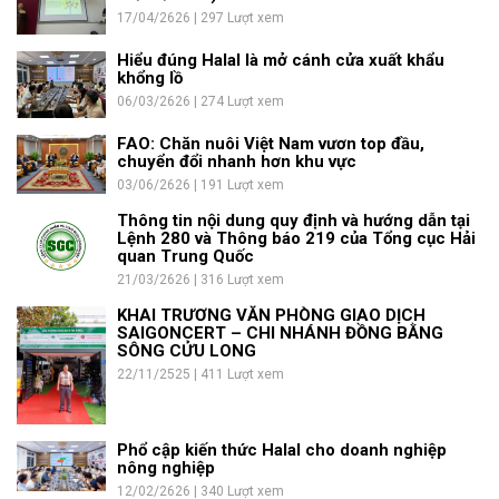
17/04/2626 | 297 Lượt xem
Hiểu đúng Halal là mở cánh cửa xuất khẩu
khổng lồ
06/03/2626 | 274 Lượt xem
FAO: Chăn nuôi Việt Nam vươn top đầu,
chuyển đổi nhanh hơn khu vực
03/06/2626 | 191 Lượt xem
Thông tin nội dung quy định và hướng dẫn tại
Lệnh 280 và Thông báo 219 của Tổng cục Hải
quan Trung Quốc
21/03/2626 | 316 Lượt xem
KHAI TRƯƠNG VĂN PHÒNG GIAO DỊCH
SAIGONCERT – CHI NHÁNH ĐỒNG BẰNG
SÔNG CỬU LONG
22/11/2525 | 411 Lượt xem
Phổ cập kiến thức Halal cho doanh nghiệp
nông nghiệp
12/02/2626 | 340 Lượt xem