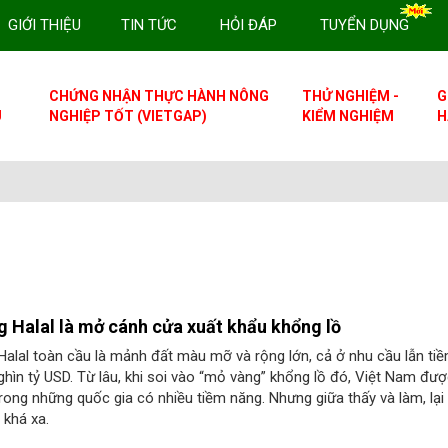
GIỚI THIỆU
TIN TỨC
HỎI ĐÁP
TUYỂN DỤNG
CHỨNG NHẬN THỰC HÀNH NÔNG
THỬ NGHIỆM -
G
U
NGHIỆP TỐT (VIETGAP)
KIỂM NGHIỆM
H
g Halal là mở cánh cửa xuất khẩu khổng lồ
Halal toàn cầu là mảnh đất màu mỡ và rộng lớn, cả ở nhu cầu lẫn ti
hìn tỷ USD. Từ lâu, khi soi vào “mỏ vàng” khổng lồ đó, Việt Nam đư
trong những quốc gia có nhiều tiềm năng. Nhưng giữa thấy và làm, lại 
 khá xa.