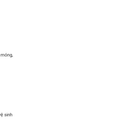
n móng,
vệ sinh