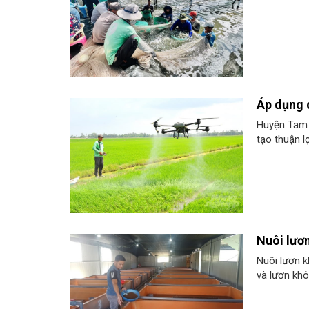
Áp dụng c
Huyện Tam 
tạo thuận l
Nuôi lươ
Nuôi lươn k
và lươn khô