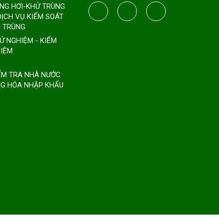
ÔNG HƠI-KHỬ TRÙNG
DỊCH VỤ KIỂM SOÁT
 TRÙNG
HỬ NGHIỆM - KIỂM
IỆM
IỂM TRA NHÀ NƯỚC
G HÓA NHẬP KHẨU