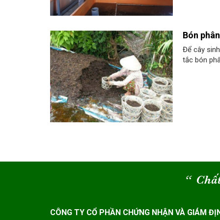
Bón phân
Để cây sinh
tắc bón phâ
“
Chất
CÔNG TY CỔ PHẦN CHỨNG NHẬN VÀ GIÁM ĐỊ