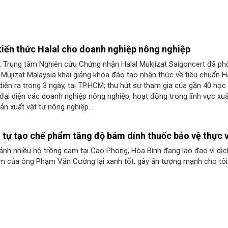
kiến thức Halal cho doanh nghiệp nông nghiệp
, Trung tâm Nghiên cứu Chứng nhận Halal Mukjizat Saigoncert đã ph
 Mujizat Malaysia khai giảng khóa đào tạo nhận thức về tiêu chuẩn Ha
diễn ra trong 3 ngày, tại TP.HCM; thu hút sự tham gia của gần 40 học 
 đại diện các doanh nghiệp nông nghiệp, hoạt động trong lĩnh vực xu
ản xuất vật tư nông nghiệp…
 tự tạo chế phẩm tăng độ bám dính thuốc bảo vệ thực 
ảnh nhiều hộ trồng cam tại Cao Phong, Hòa Bình đang lao đao vì dị
am của ông Phạm Văn Cường lại xanh tốt, gây ấn tượng mạnh cho tôi