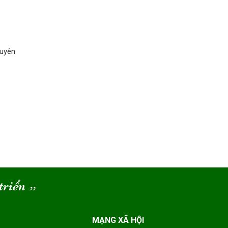
guyên
triển
“
MẠNG XÃ HỘI