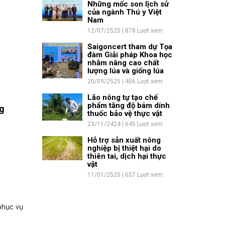
Những mốc son lịch sử
của ngành Thú y Việt
Nam
12/07/2525 | 878 Lượt xem
Saigoncert tham dự Tọa
đàm Giải pháp Khoa học
nhằm nâng cao chất
lượng lúa và giống lúa
20/09/2525 | 406 Lượt xem
Lão nông tự tạo chế
phẩm tăng độ bám dính
ng
thuốc bảo vệ thực vật
23/11/2424 | 645 Lượt xem
Hỗ trợ sản xuất nông
nghiệp bị thiệt hại do
thiên tai, dịch hại thực
vật
11/01/2525 | 657 Lượt xem
phục vụ