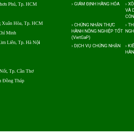
› GIÁM ĐỊNH HÀNG HÓA
› X
Nhơn Phú, Tp. HCM
VÀ 
CÔN
ng Xuân Hòa, Tp. HCM
› CHỨNG NHẬN THỰC
› T
HÀNH NÔNG NGHIỆP TỐT
NGH
Chí Minh
(VietGaP)
Kim Liên, Tp. Hà Nộ
i
› DỊCH VỤ CHỨNG NHẬN
› K
HÀN
Nốt, Tp. Cần Thơ
nh Đồng Tháp