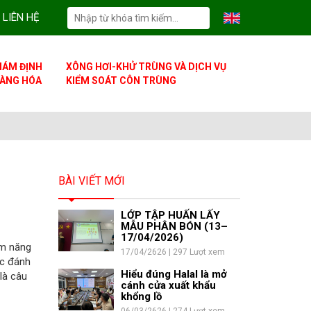
LIÊN HỆ
IÁM ĐỊNH
XÔNG HƠI-KHỬ TRÙNG VÀ DỊCH VỤ
ÀNG HÓA
KIỂM SOÁT CÔN TRÙNG
BÀI VIẾT MỚI
LỚP TẬP HUẤN LẤY
MẪU PHÂN BÓN (13–
17/04/2026)
ềm năng
17/04/2626 | 297 Lượt xem
ợc đánh
Hiểu đúng Halal là mở
là câu
cánh cửa xuất khẩu
khổng lồ