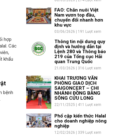
06/03/2626 | 274 Lượt xem
FAO: Chăn nuôi Việt
Nam vươn top đầu,
chuyển đổi nhanh hơn
khu vực
03/06/2626 | 191 Lượt xem
ối hợp
Thông tin nội dung quy
lal. Các
định và hướng dẫn tại
Lệnh 280 và Thông báo
viên,
219 của Tổng cục Hải
ất khẩu
quan Trung Quốc
21/03/2626 | 316 Lượt xem
KHAI TRƯƠNG VĂN
vật
PHÒNG GIAO DỊCH
SAIGONCERT – CHI
ch bệnh
NHÁNH ĐỒNG BẰNG
SÔNG CỬU LONG
.
22/11/2525 | 411 Lượt xem
Phổ cập kiến thức Halal
cho doanh nghiệp nông
nghiệp
12/02/2626 | 339 Lượt xem