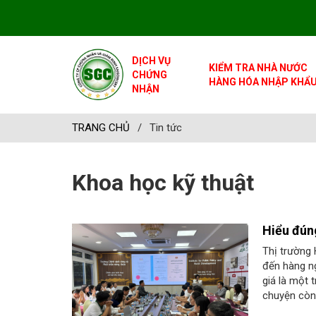
DỊCH VỤ
KIỂM TRA NHÀ NƯỚC
CHỨNG
HÀNG HÓA NHẬP KHẨ
NHẬN
TRANG CHỦ
/
Tin tức
Khoa học kỹ thuật
Hiểu đún
Thị trường 
đến hàng ng
giá là một 
chuyện còn