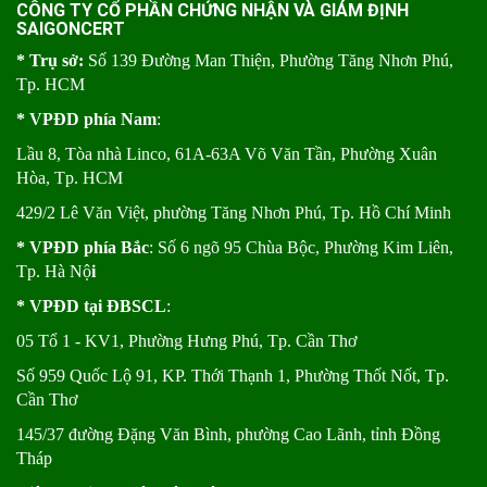
CÔNG TY CỔ PHẦN CHỨNG NHẬN VÀ GIÁM ĐỊNH
SAIGONCERT
* Trụ sở:
Số 139 Đường Man Thiện, Phường Tăng Nhơn Phú,
Tp. HCM
* VPĐD phía Nam
:
Lầu 8, Tòa nhà Linco, 61A-63A Võ Văn Tần, Phường Xuân
Hòa, Tp. HCM
429/2 Lê Văn Việt, phường Tăng Nhơn Phú, Tp. Hồ Chí Minh
* VPĐD phía Bắc
: Số 6 ngõ 95 Chùa Bộc, Phường Kim Liên,
Tp. Hà Nộ
i
* VPĐD tại ĐBSCL
:
05 Tổ 1 - KV1, Phường Hưng Phú, Tp. Cần Thơ
Số 959 Quốc Lộ 91, KP. Thới Thạnh 1, Phường Thốt Nốt, Tp.
Cần Thơ
145/37 đường Đặng Văn Bình, phường Cao Lãnh, tỉnh Đồng
Tháp