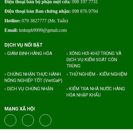
Điện thoại bàn bộ phận một cửa
: 098 197 7731
Điện thoại bàn Ban chứng nhận:
098 876 9794
Hotline:
079 3827777 (Mr. Tuấn)
Email:
knknpb9999@gmail.com
DỊCH VỤ NỔI BẬT
› GIÁM ĐỊNH HÀNG HÓA
› XÔNG HƠI-KHỬ TRÙNG VÀ
DỊCH VỤ KIỂM SOÁT CÔN
TRÙNG
› CHỨNG NHẬN THỰC HÀNH
› THỬ NGHIỆM - KIỂM NGHIỆM
NÔNG NGHIỆP TỐT (VietGaP)
› DỊCH VỤ CHỨNG NHẬN
› KIỂM TRA NHÀ NƯỚC HÀNG
HÓA NHẬP KHẨU
MẠNG XÃ HỘI