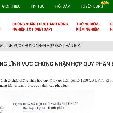
GIỚI THIỆU
TIN TỨC
HỎI ĐÁP
TUYỂN DỤNG
CHỨNG NHẬN THỰC HÀNH NÔNG
THỬ NGHIỆM -
G
U
NGHIỆP TỐT (VIETGAP)
KIỂM NGHIỆM
H
NG LĨNH VỰC CHỨNG NHẬN HỢP QUY PHÂN BÓN
NG LĨNH VỰC CHỨNG NHẬN HỢP QUY PHÂN
hỉ định tổ chức chứng nhận hợp quy lĩnh vực phân bón số 1530/QĐ-BVTV-KH 
năng lực và tuân thủ các quy định của pháp luật.