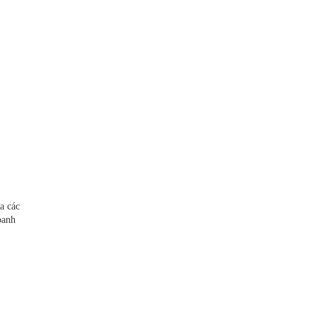
a các
oanh