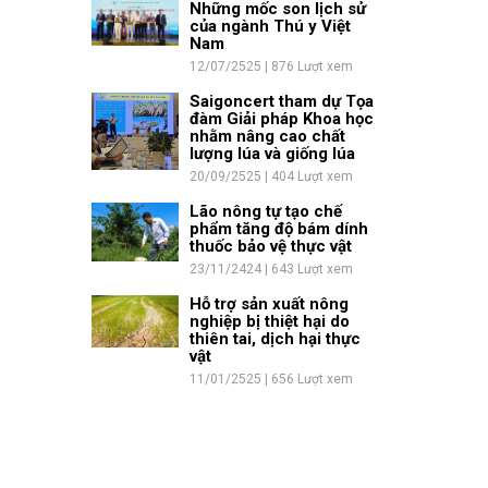
Những mốc son lịch sử
của ngành Thú y Việt
Nam
12/07/2525 | 876 Lượt xem
Saigoncert tham dự Tọa
đàm Giải pháp Khoa học
nhằm nâng cao chất
lượng lúa và giống lúa
20/09/2525 | 404 Lượt xem
Lão nông tự tạo chế
phẩm tăng độ bám dính
thuốc bảo vệ thực vật
23/11/2424 | 643 Lượt xem
Hỗ trợ sản xuất nông
nghiệp bị thiệt hại do
thiên tai, dịch hại thực
vật
11/01/2525 | 656 Lượt xem