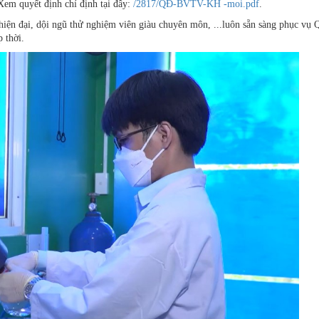
Xem quyết định chỉ định tại đây:
/2817/QĐ-BVTV-KH -moi.pdf
.
 hiện đại, dội ngũ thử nghiệm viên giàu chuyên môn, ...luôn sẵn sàng phục vụ 
 thời.