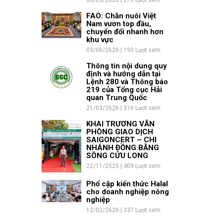
06/03/2626 | 270 Lượt xem
FAO: Chăn nuôi Việt
Nam vươn top đầu,
chuyển đổi nhanh hơn
khu vực
03/06/2626 | 190 Lượt xem
Thông tin nội dung quy
định và hướng dẫn tại
Lệnh 280 và Thông báo
219 của Tổng cục Hải
quan Trung Quốc
21/03/2626 | 316 Lượt xem
KHAI TRƯƠNG VĂN
PHÒNG GIAO DỊCH
SAIGONCERT – CHI
NHÁNH ĐỒNG BẰNG
SÔNG CỬU LONG
22/11/2525 | 409 Lượt xem
Phổ cập kiến thức Halal
cho doanh nghiệp nông
nghiệp
12/02/2626 | 337 Lượt xem