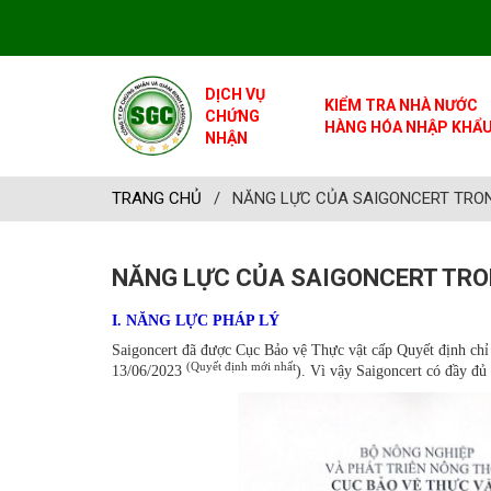
DỊCH VỤ
KIỂM TRA NHÀ NƯỚC
CHỨNG
HÀNG HÓA NHẬP KHẨ
NHẬN
TRANG CHỦ
/
NĂNG LỰC CỦA SAIGONCERT TRO
NĂNG LỰC CỦA SAIGONCERT TRO
I. NĂNG LỰC PHÁP LÝ
Saigoncert đã được Cục Bảo vệ Thực vật cấp Quyết định c
(Quyết định mới nhất
13/06/2023
). Vì vậy Saigoncert có đầy đủ 