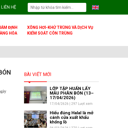
LIÊN HỆ
IÁM ĐỊNH
XÔNG HƠI-KHỬ TRÙNG VÀ DỊCH VỤ
ÀNG HÓA
KIỂM SOÁT CÔN TRÙNG
 BÓN
BÀI VIẾT MỚI
LỚP TẬP HUẤN LẤY
ngày
MẪU PHÂN BÓN (13–
17/04/2026)
17/04/2626 | 297 Lượt xem
Hiểu đúng Halal là mở
cánh cửa xuất khẩu
khổng lồ