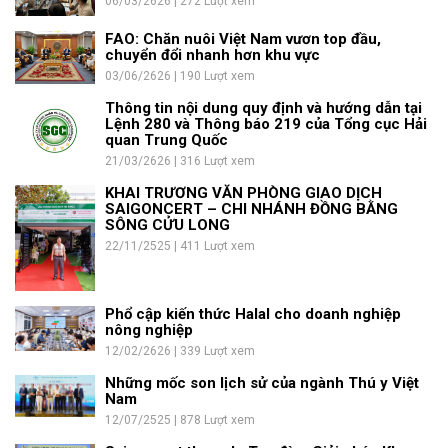
06/03/2626 | 272 Lượt xem
FAO: Chăn nuôi Việt Nam vươn top đầu,
chuyển đổi nhanh hơn khu vực
03/06/2626 | 190 Lượt xem
Thông tin nội dung quy định và hướng dẫn tại
Lệnh 280 và Thông báo 219 của Tổng cục Hải
quan Trung Quốc
21/03/2626 | 316 Lượt xem
KHAI TRƯƠNG VĂN PHÒNG GIAO DỊCH
SAIGONCERT – CHI NHÁNH ĐỒNG BẰNG
SÔNG CỬU LONG
22/11/2525 | 411 Lượt xem
Phổ cập kiến thức Halal cho doanh nghiệp
nông nghiệp
12/02/2626 | 339 Lượt xem
Những mốc son lịch sử của ngành Thú y Việt
Nam
12/07/2525 | 878 Lượt xem