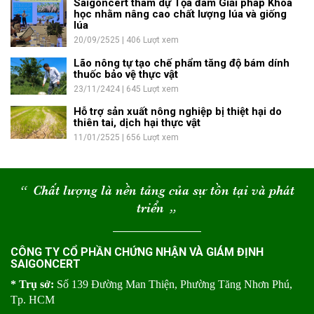
Saigoncert tham dự Tọa đàm Giải pháp Khoa
học nhằm nâng cao chất lượng lúa và giống
lúa
20/09/2525 | 406 Lượt xem
Lão nông tự tạo chế phẩm tăng độ bám dính
thuốc bảo vệ thực vật
23/11/2424 | 645 Lượt xem
Hỗ trợ sản xuất nông nghiệp bị thiệt hại do
thiên tai, dịch hại thực vật
11/01/2525 | 656 Lượt xem
“
Chất lượng là nền tảng của sự tồn tại và phát
triển
“
CÔNG TY CỔ PHẦN CHỨNG NHẬN VÀ GIÁM ĐỊNH
SAIGONCERT
* Trụ sở:
Số 139 Đường Man Thiện, Phường Tăng Nhơn Phú,
Tp. HCM