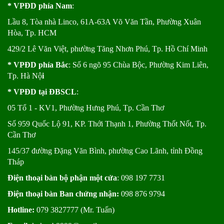
* VPĐD phía Nam
:
Lầu 8, Tòa nhà Linco, 61A-63A Võ Văn Tần, Phường Xuân
Hòa, Tp. HCM
429/2 Lê Văn Việt, phường Tăng Nhơn Phú, Tp. Hồ Chí Minh
* VPĐD phía Bắc
: Số 6 ngõ 95 Chùa Bộc, Phường Kim Liên,
Tp. Hà Nộ
i
* VPĐD tại ĐBSCL
:
05 Tổ 1 - KV1, Phường Hưng Phú, Tp. Cần Thơ
Số 959 Quốc Lộ 91, KP. Thới Thạnh 1, Phường Thốt Nốt, Tp.
Cần Thơ
145/37 đường Đặng Văn Bình, phường Cao Lãnh, tỉnh Đồng
Tháp
Điện thoại bàn bộ phận một cửa
: 098 197 7731
Điện thoại bàn Ban chứng nhận:
098 876 9794
Hotline:
079 3827777 (Mr. Tuấn)