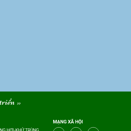
triển
“
MẠNG XÃ HỘI
ÔNG HƠI-KHỬ TRÙNG