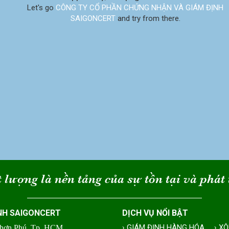
Let's go
CÔNG TY CỔ PHẦN CHỨNG NHẬN VÀ GIÁM ĐỊNH
SAIGONCERT
and try from there.
 lượng là nền tảng của sự tồn tại và phát 
NH SAIGONCERT
DỊCH VỤ NỔI BẬT
› GIÁM ĐỊNH HÀNG HÓA
› X
Nhơn Phú, Tp. HCM