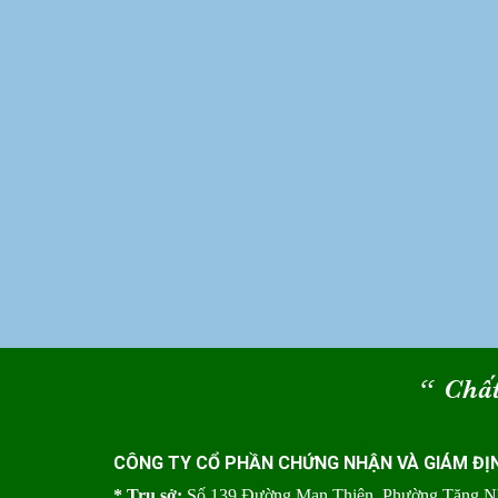
“
Chất
CÔNG TY CỔ PHẦN CHỨNG NHẬN VÀ GIÁM ĐỊ
* Trụ sở:
Số 139 Đường Man Thiện, Phường Tăng 