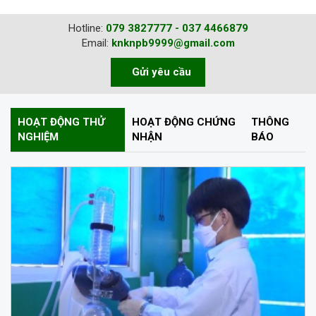
Hotline:
079 3827777 - 037 4466879
Email:
knknpb9999@gmail.com
/
Gửi yêu cầu
HOẠT ĐỘNG THỬ
HOẠT ĐỘNG CHỨNG
THÔNG
NGHIỆM
NHẬN
BÁO