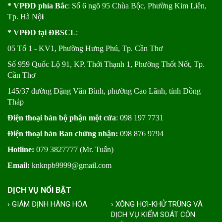
* VPĐD phía Bắc
: Số 6 ngõ 95 Chùa Bộc, Phường Kim Liên,
Tp. Hà Nộ
i
* VPĐD tại ĐBSCL
:
05 Tổ 1 - KV1, Phường Hưng Phú, Tp. Cần Thơ
Số 959 Quốc Lộ 91, KP. Thới Thạnh 1, Phường Thốt Nốt, Tp.
Cần Thơ
145/37 đường Đặng Văn Bình, phường Cao Lãnh, tỉnh Đồng
Tháp
Điện thoại bàn bộ phận một cửa
: 098 197 7731
Điện thoại bàn Ban chứng nhận:
098 876 9794
Hotline:
079 3827777 (Mr. Tuấn)
Email:
knknpb9999@gmail.com
DỊCH VỤ NỔI BẬT
› GIÁM ĐỊNH HÀNG HÓA
› XÔNG HƠI-KHỬ TRÙNG VÀ
DỊCH VỤ KIỂM SOÁT CÔN